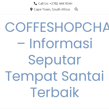
Skip
Call Us: +2782 444 YEAH
to
Cape Town, South Africa
content
COFFESHOPCHA
– Informasi
Seputar
Tempat Santai
Terbaik