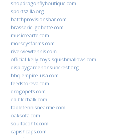
shopdragonflyboutique.com
sportszilla.org
batchprovisionsbar.com
brasserie-gobette.com
musicrearte.com
morseysfarms.com
riverviewtennis.com
official-kelly-toys-squishmallows.com
displaygardenonsuncrest.org
bbq-empire-usa.com
feedstoreva.com
drogopets.com
ediblechalk.com
tabletennisnearme.com
oaksofa.com
soultacohtx.com
capishcaps.com