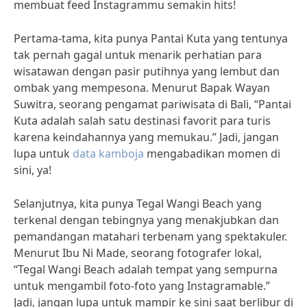
membuat feed Instagrammu semakin hits!
Pertama-tama, kita punya Pantai Kuta yang tentunya
tak pernah gagal untuk menarik perhatian para
wisatawan dengan pasir putihnya yang lembut dan
ombak yang mempesona. Menurut Bapak Wayan
Suwitra, seorang pengamat pariwisata di Bali, “Pantai
Kuta adalah salah satu destinasi favorit para turis
karena keindahannya yang memukau.” Jadi, jangan
lupa untuk
data kamboja
mengabadikan momen di
sini, ya!
Selanjutnya, kita punya Tegal Wangi Beach yang
terkenal dengan tebingnya yang menakjubkan dan
pemandangan matahari terbenam yang spektakuler.
Menurut Ibu Ni Made, seorang fotografer lokal,
“Tegal Wangi Beach adalah tempat yang sempurna
untuk mengambil foto-foto yang Instagramable.”
Jadi, jangan lupa untuk mampir ke sini saat berlibur di