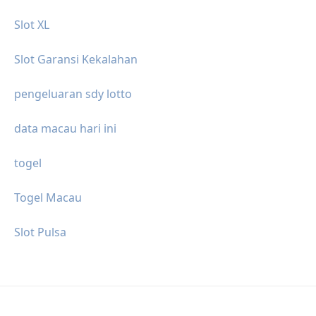
Slot XL
Slot Garansi Kekalahan
pengeluaran sdy lotto
data macau hari ini
togel
Togel Macau
Slot Pulsa