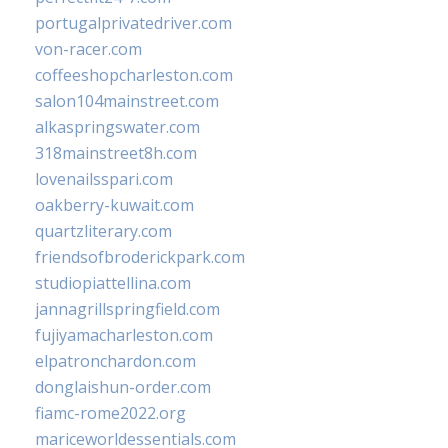
portugalprivatedriver.com
von-racer.com
coffeeshopcharleston.com
salon104mainstreet.com
alkaspringswater.com
318mainstreet8h.com
lovenailsspari.com
oakberry-kuwait.com
quartzliterary.com
friendsofbroderickpark.com
studiopiattellina.com
jannagrillspringfield.com
fujiyamacharleston.com
elpatronchardon.com
donglaishun-order.com
fiamc-rome2022.org
mariceworldessentials.com