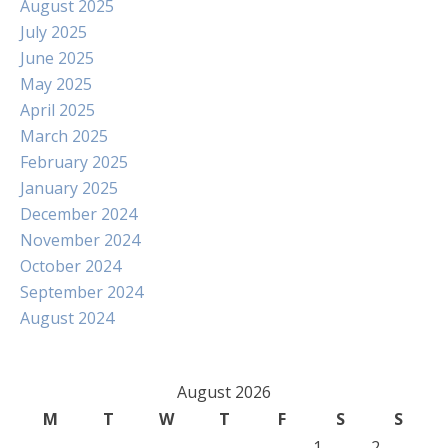
August 2025
July 2025
June 2025
May 2025
April 2025
March 2025
February 2025
January 2025
December 2024
November 2024
October 2024
September 2024
August 2024
August 2026
M
T
W
T
F
S
S
1
2