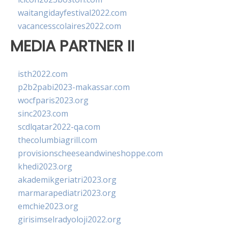
waitangidayfestival2022.com
vacancesscolaires2022.com
MEDIA PARTNER II
isth2022.com
p2b2pabi2023-makassar.com
wocfparis2023.org
sinc2023.com
scdlqatar2022-qa.com
thecolumbiagrill.com
provisionscheeseandwineshoppe.com
khedi2023.org
akademikgeriatri2023.org
marmarapediatri2023.org
emchie2023.org
girisimselradyoloji2022.org