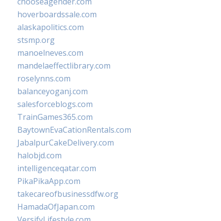
chooseagender.com
hoverboardssale.com
alaskapolitics.com
stsmp.org
manoelneves.com
mandelaeffectlibrary.com
roselynns.com
balanceyoganj.com
salesforceblogs.com
TrainGames365.com
BaytownEvaCationRentals.com
JabalpurCakeDelivery.com
halobjd.com
intelligenceqatar.com
PikaPikaApp.com
takecareofbusinessdfw.org
HamadaOfJapan.com
VersifyLifestyle.com