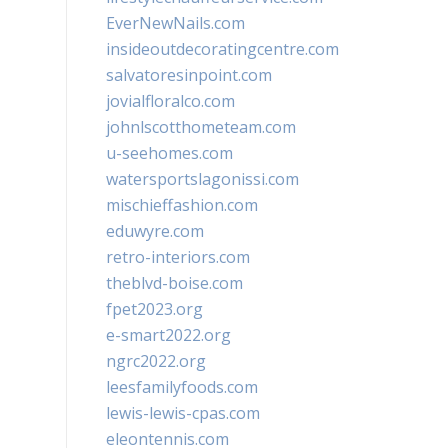
EverNewNails.com
insideoutdecoratingcentre.com
salvatoresinpoint.com
jovialfloralco.com
johnlscotthometeam.com
u-seehomes.com
watersportslagonissi.com
mischieffashion.com
eduwyre.com
retro-interiors.com
theblvd-boise.com
fpet2023.org
e-smart2022.org
ngrc2022.org
leesfamilyfoods.com
lewis-lewis-cpas.com
eleontennis.com