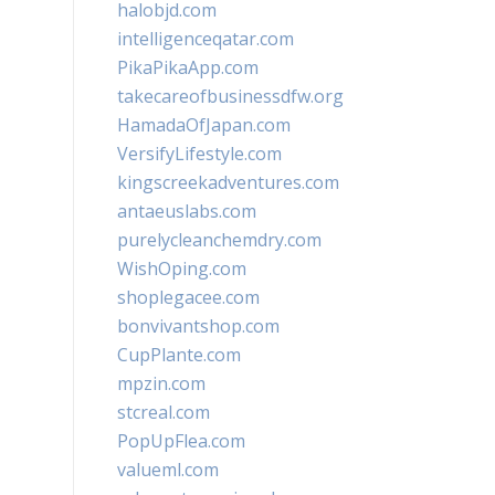
halobjd.com
intelligenceqatar.com
PikaPikaApp.com
takecareofbusinessdfw.org
HamadaOfJapan.com
VersifyLifestyle.com
kingscreekadventures.com
antaeuslabs.com
purelycleanchemdry.com
WishOping.com
shoplegacee.com
bonvivantshop.com
CupPlante.com
mpzin.com
stcreal.com
PopUpFlea.com
valueml.com