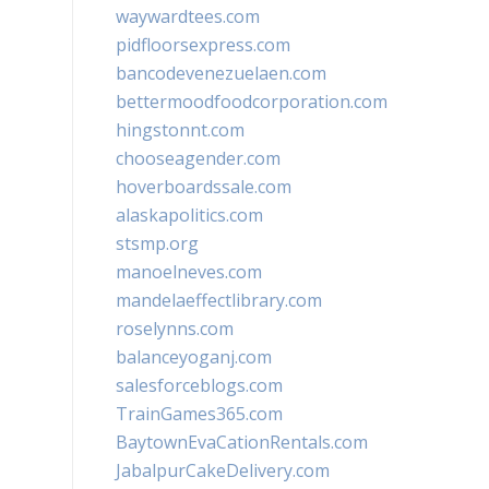
waywardtees.com
pidfloorsexpress.com
bancodevenezuelaen.com
bettermoodfoodcorporation.com
hingstonnt.com
chooseagender.com
hoverboardssale.com
alaskapolitics.com
stsmp.org
manoelneves.com
mandelaeffectlibrary.com
roselynns.com
balanceyoganj.com
salesforceblogs.com
TrainGames365.com
BaytownEvaCationRentals.com
JabalpurCakeDelivery.com