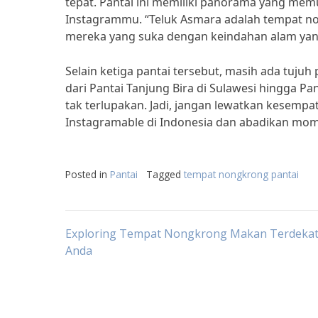
tepat. Pantai ini memiliki panorama yang memu
Instagrammu. “Teluk Asmara adalah tempat no
mereka yang suka dengan keindahan alam yang 
Selain ketiga pantai tersebut, masih ada tujuh 
dari Pantai Tanjung Bira di Sulawesi hingga P
tak terlupakan. Jadi, jangan lewatkan kesem
Instagramable di Indonesia dan abadikan mo
Posted in
Pantai
Tagged
tempat nongkrong pantai
Post
Exploring Tempat Nongkrong Makan Terdekat 
Anda
navigation