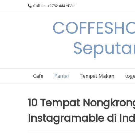
Skip
Call Us: +2782 444 YEAH
to
content
COFFESHO
Seputa
Cafe
Pantai
Tempat Makan
toge
10 Tempat Nongkrong
Instagramable di In