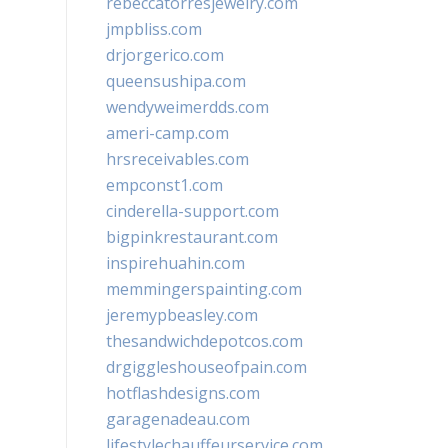
rebeccatorresjewelry.com
jmpbliss.com
drjorgerico.com
queensushipa.com
wendyweimerdds.com
ameri-camp.com
hrsreceivables.com
empconst1.com
cinderella-support.com
bigpinkrestaurant.com
inspirehuahin.com
memmingerspainting.com
jeremypbeasley.com
thesandwichdepotcos.com
drgiggleshouseofpain.com
hotflashdesigns.com
garagenadeau.com
lifestylechauffeurservice.com