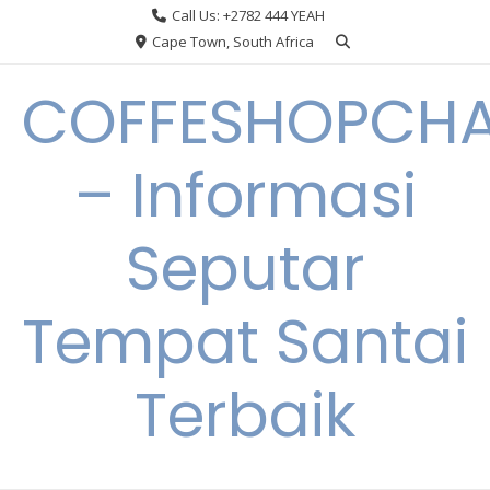
Skip
Call Us: +2782 444 YEAH
to
Cape Town, South Africa
content
COFFESHOPCHA
– Informasi
Seputar
Tempat Santai
Terbaik