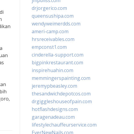
jmpbliss.com
drjorgerico.com
di
queensushipa.com
n
wendyweimerdds.com
dikan
ameri-camp.com
hrsreceivables.com
empconst1.com
wa
cinderella-support.com
huan
as
bigpinkrestaurant.com
inspirehuahin.com
memmingerspainting.com
tan
jeremypbeasley.com
bih
thesandwichdepotcos.com
goro,
drgiggleshouseofpain.com
hotflashdesigns.com
garagenadeau.com
lifestylechauffeurservice.com
EverNewNails.com