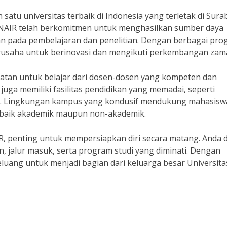
satu universitas terbaik di Indonesia yang terletak di Sura
 UNAIR telah berkomitmen untuk menghasilkan sumber daya
n pada pembelajaran dan penelitian. Dengan berbagai pro
 berusaha untuk berinovasi dan mengikuti perkembangan zam
atan untuk belajar dari dosen-dosen yang kompeten dan
juga memiliki fasilitas pendidikan yang memadai, seperti
si. Lingkungan kampus yang kondusif mendukung mahasisw
, baik akademik maupun non-akademik.
R, penting untuk mempersiapkan diri secara matang. Anda 
, jalur masuk, serta program studi yang diminati. Dengan
luang untuk menjadi bagian dari keluarga besar Universita