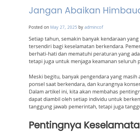
Jangan Abaikan Himbaua
Posted on
May 27, 2025
by
admincof
Setiap tahun, semakin banyak kendaraan yang m
tersendiri bagi keselamatan berkendara. Peme
berhati-hati dan mematuhi peraturan yang ada 
tetapi juga untuk menjaga keamanan seluruh p
Meski begitu, banyak pengendara yang masih 
ponsel saat berkendara, dan kurangnya konsen
Dalam artikel ini, kita akan membahas penti
dapat diambil oleh setiap individu untuk berk
tanggung jawab pemerintah, tetapi juga tangg
Pentingnya Keselamata