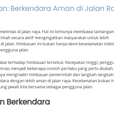
n: Berkendara Aman di Jalan R
elintas di jalan raya. Hal ini tentunya membawa tantangan
rintah secara aktif mengingatkan masyarakat untuk lebih
di jalan. Himbauan ini bukan hanya demi keselamatan indivi
engguna jalan.
abai terhadap himbauan tersebut. Kecepatan tinggi, pengg
trasi menjadi beberapa contoh perilaku yang perlu diubah.
ngnya menghadiri himbauan pemerintah dan langkah-langkah
endara dengan lebih aman di jalan raya. Keselamatan bukan 
ung jawab kita bersama sebagai pengguna jalan.
n Berkendara