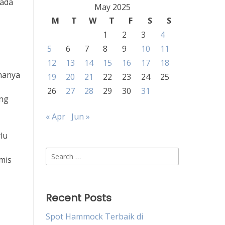
pada
May 2025
M
T
W
T
F
S
S
1
2
3
4
5
6
7
8
9
10
11
12
13
14
15
16
17
18
 hanya
19
20
21
22
23
24
25
26
27
28
29
30
31
ang
« Apr
Jun »
lu
Search
mis
for:
Recent Posts
Spot Hammock Terbaik di