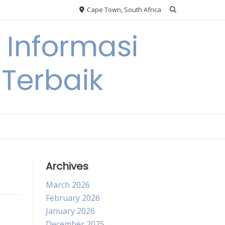
Cape Town, South Africa
Informasi
Terbaik
Archives
March 2026
February 2026
January 2026
December 2025