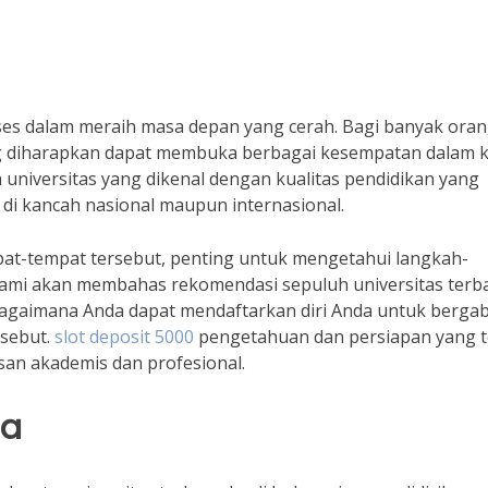
kses dalam meraih masa depan yang cerah. Bagi banyak oran
yang diharapkan dapat membuka berbagai kesempatan dalam k
 universitas yang dikenal dengan kualitas pendidikan yang
ik di kancah nasional maupun internasional.
mpat-tempat tersebut, penting untuk mengetahui langkah-
, kami akan membahas rekomendasi sepuluh universitas terba
agaimana Anda dapat mendaftarkan diri Anda untuk berga
rsebut.
slot deposit 5000
pengetahuan dan persiapan yang t
an akademis dan profesional.
da