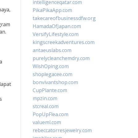
intelligenceqatar.com
baya,
PikaPikaApp.com
takecareofbusinessdfw.org
gram
HamadaOfJapan.com
an.
VersifyLifestyle.com
kingscreekadventures.com
antaeuslabs.com
purelycleanchemdry.com
a
WishOping.com
shoplegacee.com
bonvivantshop.com
dapat
CupPlante.com
mpzin.com
s
stcreal.com
PopUpFlea.com
valueml.com
rebeccatorresjewelry.com