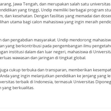
marang, Jawa Tengah, dan merupakan salah satu universitas
pendidikan yang tinggi, Undip memiliki berbagai program stu
kum, dan kesehatan. Dengan fasilitas yang memadai dan dose
ilihan utama bagi calon mahasiswa yang ingin meraih pendi
itian dan pengabdian masyarakat. Undip mendorong mahasis
itian yang berkontribusi pada pengembangan ilmu pengeta
an institusi dalam dan luar negeri, mahasiswa di Universit
uas wawasan dan jaringan di tingkat global.
o juga cukup terbuka dan transparan, memberikan kesempa
Anda yang ingin melanjutkan pendidikan ke jenjang yang le
iversitas terbaik di Indonesia, termasuk Universitas Dipone
 yang berkualitas.