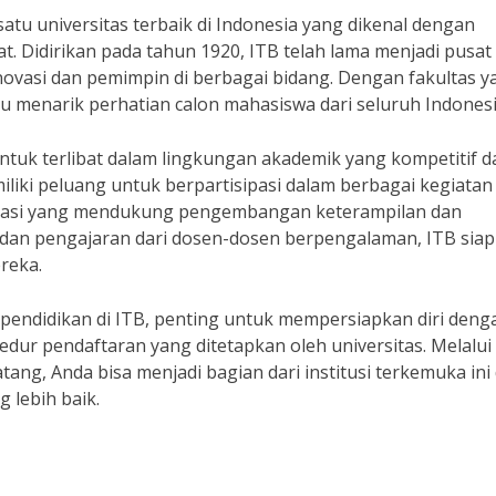
satu universitas terbaik di Indonesia yang dikenal dengan
t. Didirikan pada tahun 1920, ITB telah lama menjadi pusat
novasi dan pemimpin di berbagai bidang. Dengan fakultas y
alu menarik perhatian calon mahasiswa dari seluruh Indonesi
tuk terlibat dalam lingkungan akademik yang kompetitif d
emiliki peluang untuk berpartisipasi dalam berbagai kegiatan
aborasi yang mendukung pengembangan keterampilan dan
dan pengajaran dari dosen-dosen berpengalaman, ITB siap
reka.
 pendidikan di ITB, penting untuk mempersiapkan diri deng
dur pendaftaran yang ditetapkan oleh universitas. Melalui
ang, Anda bisa menjadi bagian dari institusi terkemuka ini
lebih baik.