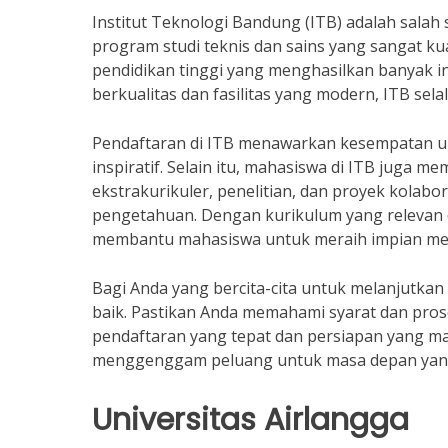
Institut Teknologi Bandung (ITB) adalah salah 
program studi teknis dan sains yang sangat kua
pendidikan tinggi yang menghasilkan banyak i
berkualitas dan fasilitas yang modern, ITB sel
Pendaftaran di ITB menawarkan kesempatan un
inspiratif. Selain itu, mahasiswa di ITB juga m
ekstrakurikuler, penelitian, dan proyek kol
pengetahuan. Dengan kurikulum yang relevan 
membantu mahasiswa untuk meraih impian me
Bagi Anda yang bercita-cita untuk melanjutkan
baik. Pastikan Anda memahami syarat dan prose
pendaftaran yang tepat dan persiapan yang mat
menggenggam peluang untuk masa depan yang 
Universitas Airlangga