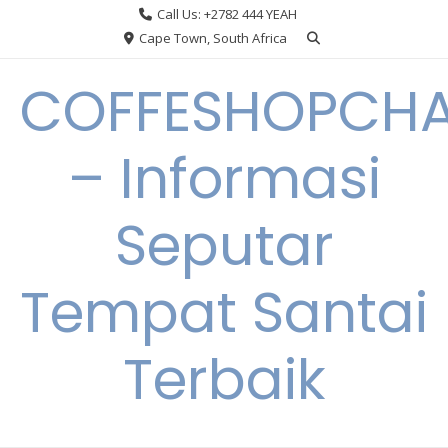
Skip
Call Us: +2782 444 YEAH
to
Cape Town, South Africa
content
COFFESHOPCHA
– Informasi
Seputar
Tempat Santai
Terbaik