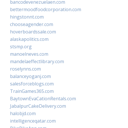
bancodevenezuelaen.com
bettermoodfoodcorporation.com
hingstonnt.com
chooseagender.com
hoverboardssale.com
alaskapolitics.com
stsmp.org
manoelneves.com
mandelaeffectlibrary.com
roselynns.com
balanceyoganj.com
salesforceblogs.com
TrainGames365.com
BaytownEvaCationRentals.com
JabalpurCakeDelivery.com
halobjd.com
intelligenceqatar.com