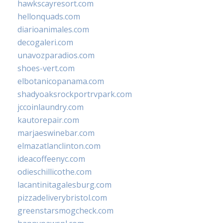
hawkscayresort.com
hellonquads.com
diarioanimales.com
decogaleri.com
unavozparadios.com
shoes-vert.com
elbotanicopanama.com
shadyoaksrockportrvpark.com
jccoinlaundry.com
kautorepair.com
marjaeswinebar.com
elmazatlanclinton.com
ideacoffeenyc.com
odieschillicothe.com
lacantinitagalesburg.com
pizzadeliverybristol.com
greenstarsmogcheck.com