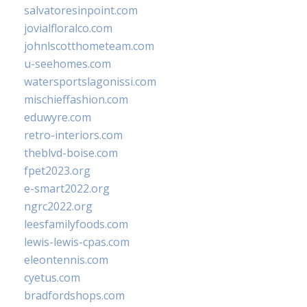
salvatoresinpoint.com
jovialfloralco.com
johnlscotthometeam.com
u-seehomes.com
watersportslagonissi.com
mischieffashion.com
eduwyre.com
retro-interiors.com
theblvd-boise.com
fpet2023.org
e-smart2022.org
ngrc2022.org
leesfamilyfoods.com
lewis-lewis-cpas.com
eleontennis.com
cyetus.com
bradfordshops.com