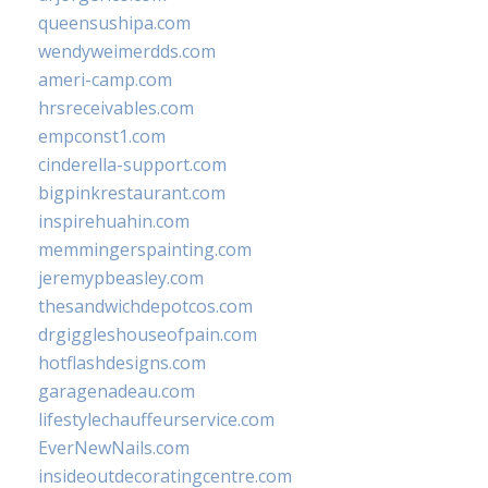
queensushipa.com
wendyweimerdds.com
ameri-camp.com
hrsreceivables.com
empconst1.com
cinderella-support.com
bigpinkrestaurant.com
inspirehuahin.com
memmingerspainting.com
jeremypbeasley.com
thesandwichdepotcos.com
drgiggleshouseofpain.com
hotflashdesigns.com
garagenadeau.com
lifestylechauffeurservice.com
EverNewNails.com
insideoutdecoratingcentre.com