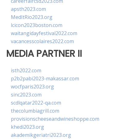
careerfaircsd2023.com
apsth2023.com
MedItRio2023.org
lcicon2023boston.com
waitangidayfestival2022.com
vacancesscolaires2022.com
MEDIA PARTNER II
isth2022.com
p2b2pabi2023-makassar.com
wocfparis2023.org
sinc2023.com
scdlqatar2022-qa.com
thecolumbiagrill.com
provisionscheeseandwineshoppe.com
khedi2023.org
akademikgeriatri2023.org