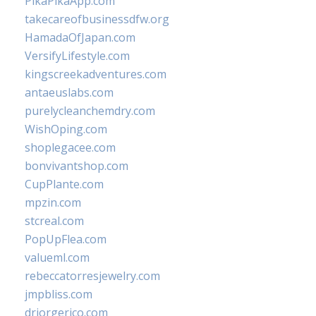
PikaPikaApp.com
takecareofbusinessdfw.org
HamadaOfJapan.com
VersifyLifestyle.com
kingscreekadventures.com
antaeuslabs.com
purelycleanchemdry.com
WishOping.com
shoplegacee.com
bonvivantshop.com
CupPlante.com
mpzin.com
stcreal.com
PopUpFlea.com
valueml.com
rebeccatorresjewelry.com
jmpbliss.com
drjorgerico.com