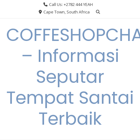
Skip
Call Us: +2782 444 YEAH
to
Cape Town, South Africa
content
COFFESHOPCHA
– Informasi
Seputar
Tempat Santai
Terbaik