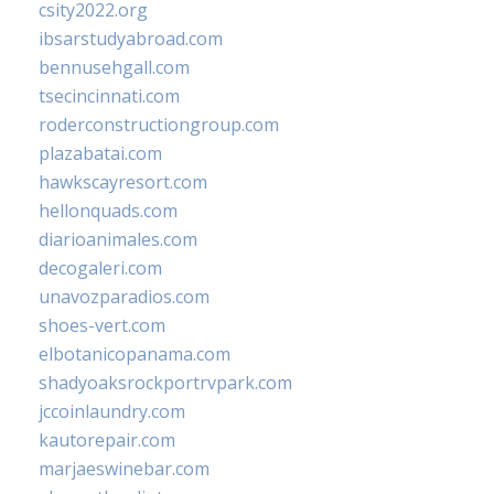
csity2022.org
ibsarstudyabroad.com
bennusehgall.com
tsecincinnati.com
roderconstructiongroup.com
plazabatai.com
hawkscayresort.com
hellonquads.com
diarioanimales.com
decogaleri.com
unavozparadios.com
shoes-vert.com
elbotanicopanama.com
shadyoaksrockportrvpark.com
jccoinlaundry.com
kautorepair.com
marjaeswinebar.com