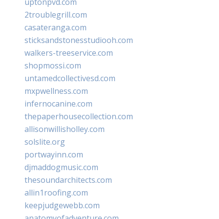
uptonpvd.com
2troublegrill.com
casateranga.com
sticksandstonesstudiooh.com
walkers-treeservice.com
shopmossi.com
untamedcollectivesd.com
mxpwellness.com
infernocanine.com
thepaperhousecollection.com
allisonwillisholley.com
solslite.org
portwayinn.com
djmaddogmusic.com
thesoundarchitects.com
allin1roofing.com
keepjudgewebb.com
anatomyofadventure.com