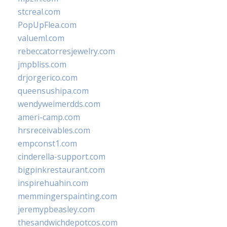
stcreal.com
PopUpFlea.com
valueml.com
rebeccatorresjewelry.com
jmpbliss.com
drjorgerico.com
queensushipa.com
wendyweimerdds.com
ameri-camp.com
hrsreceivables.com
empconst1.com
cinderella-support.com
bigpinkrestaurant.com
inspirehuahin.com
memmingerspainting.com
jeremypbeasley.com
thesandwichdepotcos.com