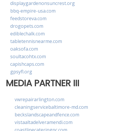
displaygardenonsuncrest.org
bbq-empire-usa.com
feedstoreva.com
drogopets.com
ediblechalk.com
tabletennisnearme.com
oaksofa.com
soultacohtx.com
capishcaps.com
gpsyfl.org
MEDIA PARTNER III
vwrepairarlington.com
cleaningservicebaltimore-md.com
beckslandscapeandfence.com
vistaaltadelveramendi.com
coastlinecateringnc.com