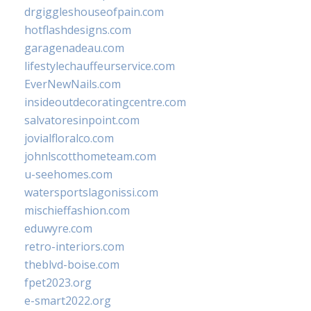
drgiggleshouseofpain.com
hotflashdesigns.com
garagenadeau.com
lifestylechauffeurservice.com
EverNewNails.com
insideoutdecoratingcentre.com
salvatoresinpoint.com
jovialfloralco.com
johnlscotthometeam.com
u-seehomes.com
watersportslagonissi.com
mischieffashion.com
eduwyre.com
retro-interiors.com
theblvd-boise.com
fpet2023.org
e-smart2022.org