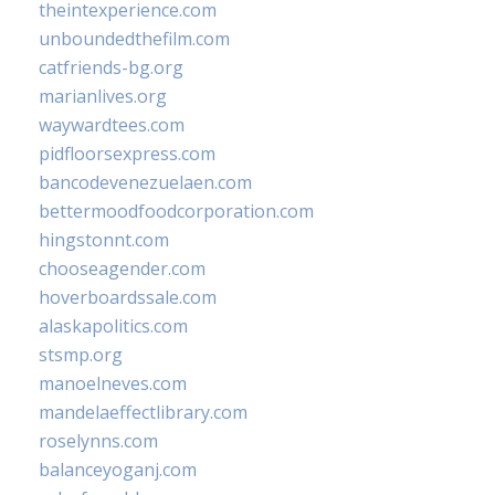
theintexperience.com
unboundedthefilm.com
catfriends-bg.org
marianlives.org
waywardtees.com
pidfloorsexpress.com
bancodevenezuelaen.com
bettermoodfoodcorporation.com
hingstonnt.com
chooseagender.com
hoverboardssale.com
alaskapolitics.com
stsmp.org
manoelneves.com
mandelaeffectlibrary.com
roselynns.com
balanceyoganj.com