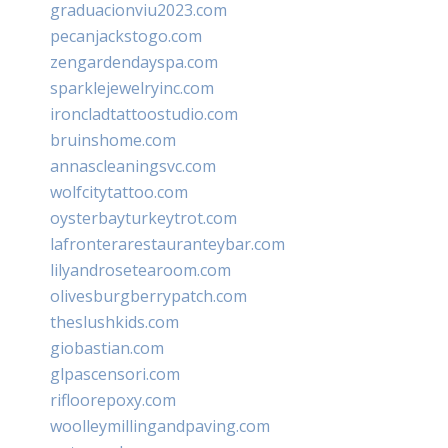
graduacionviu2023.com
pecanjackstogo.com
zengardendayspa.com
sparklejewelryinc.com
ironcladtattoostudio.com
bruinshome.com
annascleaningsvc.com
wolfcitytattoo.com
oysterbayturkeytrot.com
lafronterarestauranteybar.com
lilyandrosetearoom.com
olivesburgberrypatch.com
theslushkids.com
giobastian.com
glpascensori.com
rifloorepoxy.com
woolleymillingandpaving.com