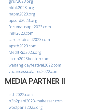
grur2023.org
hkhk2023.org
napm2023.org
apsdfd2023.org
forumausape2023.com
imkl2023.com
careerfaircsd2023.com
apsth2023.com
MedItRio2023.org
lcicon2023boston.com
waitangidayfestival2022.com
vacancesscolaires2022.com
MEDIA PARTNER II
isth2022.com
p2b2pabi2023-makassar.com
wocfparis2023.org