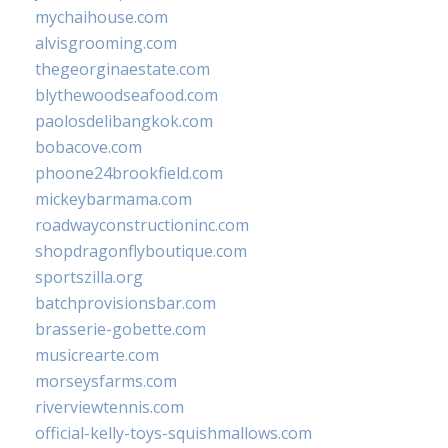
mychaihouse.com
alvisgrooming.com
thegeorginaestate.com
blythewoodseafood.com
paolosdelibangkok.com
bobacove.com
phoone24brookfield.com
mickeybarmama.com
roadwayconstructioninc.com
shopdragonflyboutique.com
sportszilla.org
batchprovisionsbar.com
brasserie-gobette.com
musicrearte.com
morseysfarms.com
riverviewtennis.com
official-kelly-toys-squishmallows.com