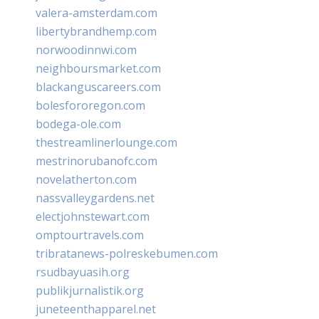
valera-amsterdam.com
libertybrandhemp.com
norwoodinnwi.com
neighboursmarket.com
blackanguscareers.com
bolesfororegon.com
bodega-ole.com
thestreamlinerlounge.com
mestrinorubanofc.com
novelatherton.com
nassvalleygardens.net
electjohnstewart.com
omptourtravels.com
tribratanews-polreskebumen.com
rsudbayuasih.org
publikjurnalistik.org
juneteenthapparel.net