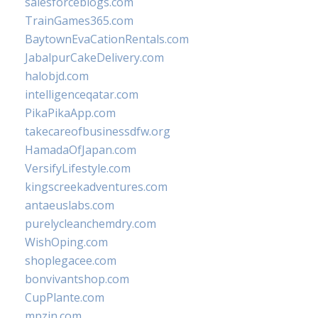
salesforceblogs.com
TrainGames365.com
BaytownEvaCationRentals.com
JabalpurCakeDelivery.com
halobjd.com
intelligenceqatar.com
PikaPikaApp.com
takecareofbusinessdfw.org
HamadaOfJapan.com
VersifyLifestyle.com
kingscreekadventures.com
antaeuslabs.com
purelycleanchemdry.com
WishOping.com
shoplegacee.com
bonvivantshop.com
CupPlante.com
mpzin.com