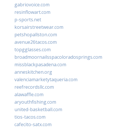
gabriovoice.com
resinflowart.com
p-sports.net
korsairstreetwear.com
petshopallston.com
avenue26tacos.com
topgglasses.com
broadmoornailsspacoloradosprings.com
missblackpasadena.com
anneskitchen.org
valenciamarketytaqueria.com
reefrecordsllc.com
alawaffle.com
aryouthfishing.com
united-basketball.com
tios-tacos.com
cafecito-satx.com