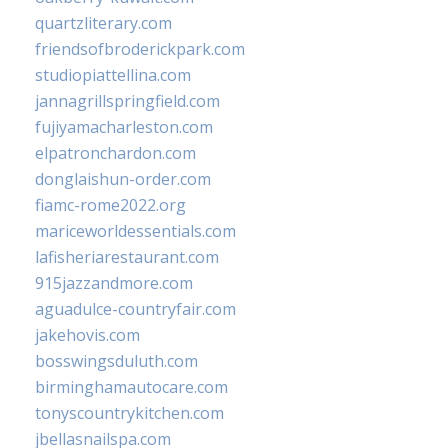
quartzliterary.com
friendsofbroderickpark.com
studiopiattellina.com
jannagrillspringfield.com
fujiyamacharleston.com
elpatronchardon.com
donglaishun-order.com
fiamc-rome2022.org
mariceworldessentials.com
lafisheriarestaurant.com
915jazzandmore.com
aguadulce-countryfair.com
jakehovis.com
bosswingsduluth.com
birminghamautocare.com
tonyscountrykitchen.com
jbellasnailspa.com