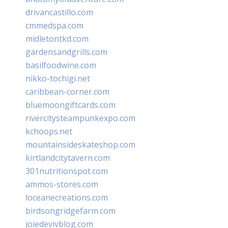
drivancastillo.com
cmmedspa.com
midletontkd.com
gardensandgrills.com
basilfoodwine.com
nikko-tochigi.net
caribbean-corner.com
bluemoongiftcards.com
rivercitysteampunkexpo.com
kchoops.net
mountainsideskateshop.com
kirtlandcitytavern.com
301nutritionspot.com
ammos-stores.com
loceanecreations.com
birdsongridgefarm.com
joiedevivblog.com