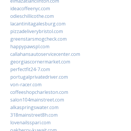
elmazatlanclinton.com
ideacoffeenyc.com
odieschillicothe.com
lacantinitagalesburg.com
pizzadeliverybristol.com
greenstarsmogcheck.com
happypawspl.com
callahansautoservicecenter.com
georgiascornermarket.com
perfectfit24-7.com
portugalprivatedriver.com
von-racer.com
coffeeshopcharleston.com
salon104mainstreet.com
alkaspringswater.com
318mainstreet8h.com
lovenailsspari.com
oakberry-kuwait.com