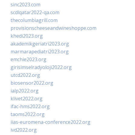
sinc2023.com
scdlqatar2022-qa.com
thecolumbiagrill.com
provisionscheeseandwineshoppe.com
khedi2023.org
akademikgeriatri2023.org
marmarapediatri2023.org
emchie2023.org
girisimselradyoloji2022.org
utcd2022.org
biosensor2022.org
ialp2022.org
klivet2022.org
ifac-hms2022.org
taoms2022.org
iias-euromena-conference2022.org
ivd2022.org