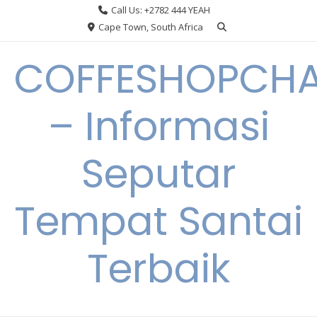
Skip
Call Us: +2782 444 YEAH
to
Cape Town, South Africa
content
COFFESHOPCHA
– Informasi
Seputar
Tempat Santai
Terbaik