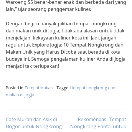
Waroeng SS benar-benar enak dan berbeda dari yang
lain,” ujar seorang penggemar kuliner.
Dengan begitu banyak pilihan tempat nongkrong
dan makan unik di Jogja, tidak ada alasan untuk tidak
menjelajahi kekayaan kuliner kota ini. Jadi, jangan
ragu untuk Explore Jogja: 10 Tempat Nongkrong dan
Makan Unik yang Harus Dicoba saat berada di kota
budaya ini. Semoga pengalaman kuliner Anda di Jogja
menjadi tak terlupakan!
Posted in
Tempat Makan
Tagged
tempat nongkrong dan
makan di jogja
Post
Cafe Murah dan Asik di
Rekomendasi Tempat
Bogor untuk Nongkrong
Nongkrong Pantai untuk