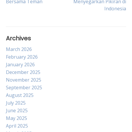
Bersama Teman
Menyegarkan Pikiran di
navigation
Indonesia
Archives
March 2026
February 2026
January 2026
December 2025
November 2025
September 2025
August 2025
July 2025
June 2025
May 2025
April 2025