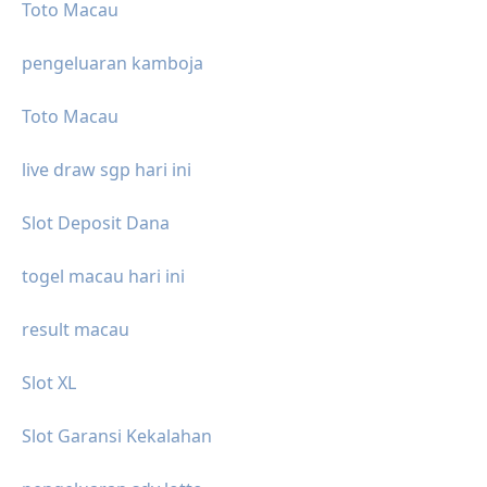
Toto Macau
pengeluaran kamboja
Toto Macau
live draw sgp hari ini
Slot Deposit Dana
togel macau hari ini
result macau
Slot XL
Slot Garansi Kekalahan