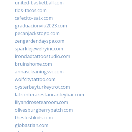
united-basketball.com
tios-tacos.com
cafecito-satx.com
graduacionviu2023.com
pecanjackstogo.com
zengardendayspa.com
sparklejewelryinc.com
ironcladtattoostudio.com
bruinshome.com
annascleaningsvc.com
wolfcitytattoo.com
oysterbayturkeytrot.com
lafronterarestauranteybar.com
lilyandrosetearoom.com
olivesburgberrypatch.com
theslushkids.com
giobastian.com