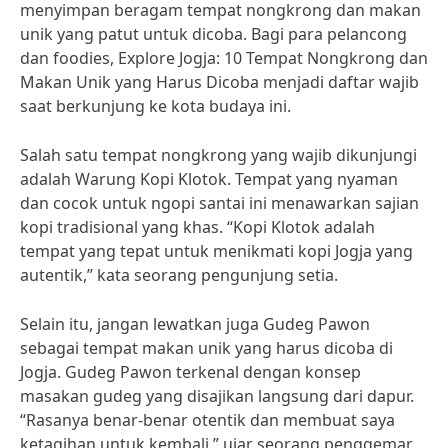
menyimpan beragam tempat nongkrong dan makan
unik yang patut untuk dicoba. Bagi para pelancong
dan foodies, Explore Jogja: 10 Tempat Nongkrong dan
Makan Unik yang Harus Dicoba menjadi daftar wajib
saat berkunjung ke kota budaya ini.
Salah satu tempat nongkrong yang wajib dikunjungi
adalah Warung Kopi Klotok. Tempat yang nyaman
dan cocok untuk ngopi santai ini menawarkan sajian
kopi tradisional yang khas. “Kopi Klotok adalah
tempat yang tepat untuk menikmati kopi Jogja yang
autentik,” kata seorang pengunjung setia.
Selain itu, jangan lewatkan juga Gudeg Pawon
sebagai tempat makan unik yang harus dicoba di
Jogja. Gudeg Pawon terkenal dengan konsep
masakan gudeg yang disajikan langsung dari dapur.
“Rasanya benar-benar otentik dan membuat saya
ketagihan untuk kembali,” ujar seorang penggemar