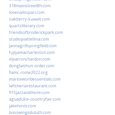
318mainstreet8h.com
lovenailsspari.com
oakberry-kuwait.com
quartzliterary.com
friendsofbroderickpark.com
studiopiattellina.com
jannagrillspringfield.com
fujiyamacharleston.com
elpatronchardon.com
donglaishun-order.com
fiamc-rome2022.org
mariceworldessentials.com
lafisheriarestaurant.com
915jazzandmore.com
aguadulce-countryfair.com
jakehovis.com
bosswingsduluth.com