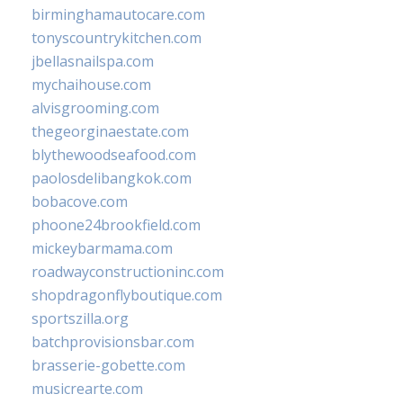
birminghamautocare.com
tonyscountrykitchen.com
jbellasnailspa.com
mychaihouse.com
alvisgrooming.com
thegeorginaestate.com
blythewoodseafood.com
paolosdelibangkok.com
bobacove.com
phoone24brookfield.com
mickeybarmama.com
roadwayconstructioninc.com
shopdragonflyboutique.com
sportszilla.org
batchprovisionsbar.com
brasserie-gobette.com
musicrearte.com