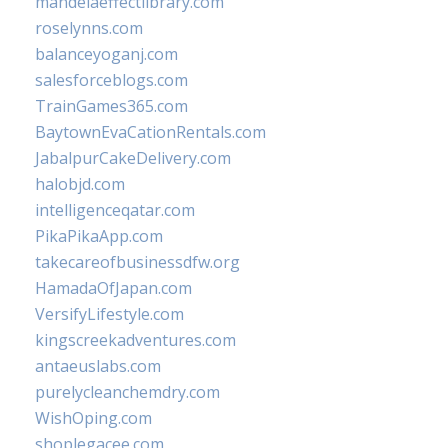
mandelaeffectlibrary.com
roselynns.com
balanceyoganj.com
salesforceblogs.com
TrainGames365.com
BaytownEvaCationRentals.com
JabalpurCakeDelivery.com
halobjd.com
intelligenceqatar.com
PikaPikaApp.com
takecareofbusinessdfw.org
HamadaOfJapan.com
VersifyLifestyle.com
kingscreekadventures.com
antaeuslabs.com
purelycleanchemdry.com
WishOping.com
shoplegacee.com