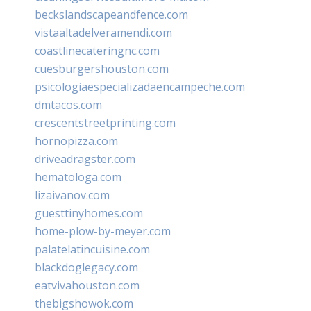
beckslandscapeandfence.com
vistaaltadelveramendi.com
coastlinecateringnc.com
cuesburgershouston.com
psicologiaespecializadaencampeche.com
dmtacos.com
crescentstreetprinting.com
hornopizza.com
driveadragster.com
hematologa.com
lizaivanov.com
guesttinyhomes.com
home-plow-by-meyer.com
palatelatincuisine.com
blackdoglegacy.com
eatvivahouston.com
thebigshowok.com