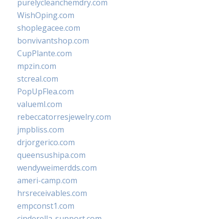
purelycleanchemdry.com
WishOping.com
shoplegacee.com
bonvivantshop.com
CupPlante.com
mpzin.com
stcreal.com
PopUpFlea.com
valueml.com
rebeccatorresjewelry.com
jmpbliss.com
drjorgerico.com
queensushipa.com
wendyweimerdds.com
ameri-camp.com
hrsreceivables.com
empconst1.com
cinderella-support.com