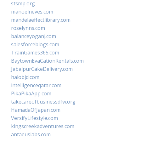
stsmp.org
manoelneves.com
mandelaeffectlibrary.com
roselynns.com
balanceyoganj.com
salesforceblogs.com
TrainGames365.com
BaytownEvaCationRentals.com
JabalpurCakeDelivery.com
halobjd.com
intelligenceqatar.com
PikaPikaApp.com
takecareofbusinessdfw.org
HamadaOfJapan.com
VersifyLifestyle.com
kingscreekadventures.com
antaeuslabs.com