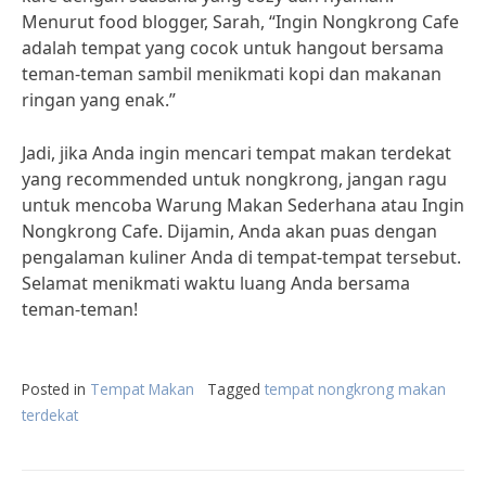
Menurut food blogger, Sarah, “Ingin Nongkrong Cafe
adalah tempat yang cocok untuk hangout bersama
teman-teman sambil menikmati kopi dan makanan
ringan yang enak.”
Jadi, jika Anda ingin mencari tempat makan terdekat
yang recommended untuk nongkrong, jangan ragu
untuk mencoba Warung Makan Sederhana atau Ingin
Nongkrong Cafe. Dijamin, Anda akan puas dengan
pengalaman kuliner Anda di tempat-tempat tersebut.
Selamat menikmati waktu luang Anda bersama
teman-teman!
Posted in
Tempat Makan
Tagged
tempat nongkrong makan
terdekat