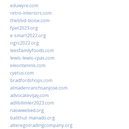
eduwyre.com
retro-interiors.com
theblvd-boise.com
fpet2023.org
e-smart2022.org
ngrc2022.org
leesfamilyfoods.com
lewis-lewis-cpas.com
eleontennis.com
cyetus.com
bradfordshops.com
almadenranchsanjose.com
advocatevijay.com
adlibilimler2023.com
naswwebed.org
balithut-manado.org
alteregotradingcompany.org