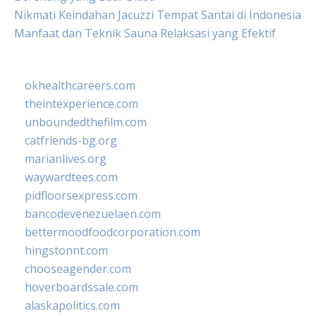
Nikmati Keindahan Jacuzzi Tempat Santai di Indonesia
Manfaat dan Teknik Sauna Relaksasi yang Efektif
okhealthcareers.com
theintexperience.com
unboundedthefilm.com
catfriends-bg.org
marianlives.org
waywardtees.com
pidfloorsexpress.com
bancodevenezuelaen.com
bettermoodfoodcorporation.com
hingstonnt.com
chooseagender.com
hoverboardssale.com
alaskapolitics.com