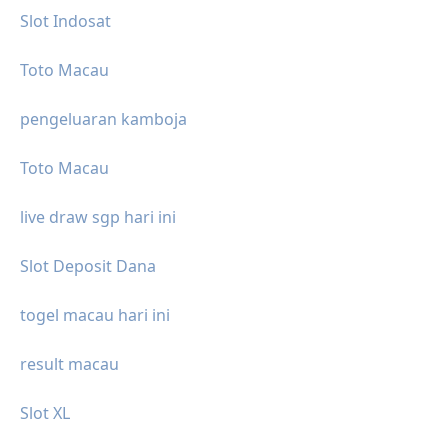
Slot Indosat
Toto Macau
pengeluaran kamboja
Toto Macau
live draw sgp hari ini
Slot Deposit Dana
togel macau hari ini
result macau
Slot XL