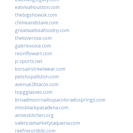
eatvivahouston.com
thebigshowok.com
chimeandstave.com
greatwallseafoodny.com
theloverose.com
gabriovoice.com
resinflowart.com
p-sports.net
korsairstreetwear.com
petshopallston.com
avenue26tacos.com
topgglasses.com
broadmoornailsspacoloradosprings.com
missblackpasadena.com
anneskitchen.org
valenciamarketytaqueria.com
reefrecordsllc.com