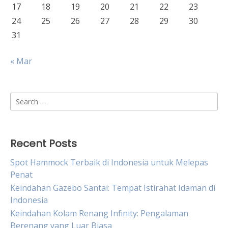
17
18
19
20
21
22
23
24
25
26
27
28
29
30
31
« Mar
Search
for:
Recent Posts
Spot Hammock Terbaik di Indonesia untuk Melepas
Penat
Keindahan Gazebo Santai: Tempat Istirahat Idaman di
Indonesia
Keindahan Kolam Renang Infinity: Pengalaman
Berenang yang Luar Biasa