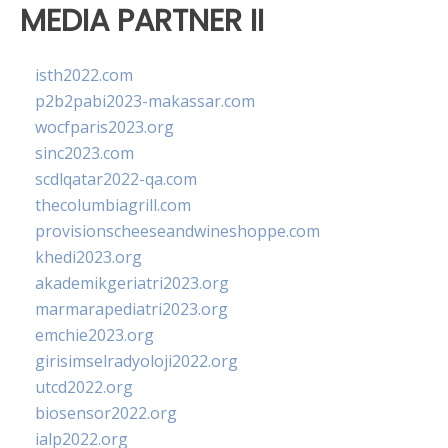
MEDIA PARTNER II
isth2022.com
p2b2pabi2023-makassar.com
wocfparis2023.org
sinc2023.com
scdlqatar2022-qa.com
thecolumbiagrill.com
provisionscheeseandwineshoppe.com
khedi2023.org
akademikgeriatri2023.org
marmarapediatri2023.org
emchie2023.org
girisimselradyoloji2022.org
utcd2022.org
biosensor2022.org
ialp2022.org