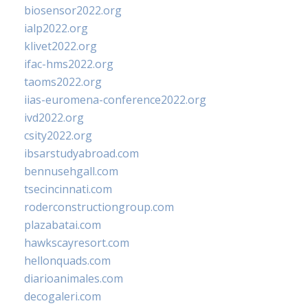
biosensor2022.org
ialp2022.org
klivet2022.org
ifac-hms2022.org
taoms2022.org
iias-euromena-conference2022.org
ivd2022.org
csity2022.org
ibsarstudyabroad.com
bennusehgall.com
tsecincinnati.com
roderconstructiongroup.com
plazabatai.com
hawkscayresort.com
hellonquads.com
diarioanimales.com
decogaleri.com