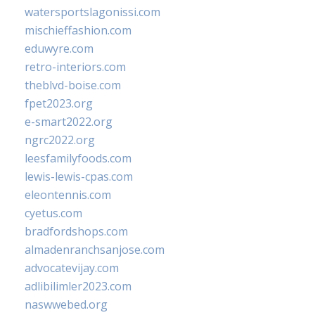
watersportslagonissi.com
mischieffashion.com
eduwyre.com
retro-interiors.com
theblvd-boise.com
fpet2023.org
e-smart2022.org
ngrc2022.org
leesfamilyfoods.com
lewis-lewis-cpas.com
eleontennis.com
cyetus.com
bradfordshops.com
almadenranchsanjose.com
advocatevijay.com
adlibilimler2023.com
naswwebed.org