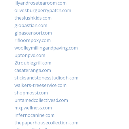
lilyandrosetearoom.com
olivesburgberrypatch.com
theslushkids.com
giobastian.com
glpascensori.com
rifloorepoxy.com
woolleymillingandpaving.com
uptonpvd.com
2troublegrill.com
casateranga.com
sticksandstonesstudiooh.com
walkers-treeservice.com
shopmossi.com
untamedcollectivesd.com
mxpwellness.com
infernocanine.com
thepaperhousecollection.com