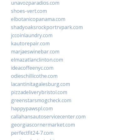
unavozparadios.com
shoes-vert.com
elbotanicopanama.com
shadyoaksrockportrvpark.com
jccoinlaundry.com
kautorepair.com
marjaeswinebar.com
elmazatlanclinton.com
ideacoffeenyc.com
odieschillicothe.com
lacantinitagalesburg.com
pizzadeliverybristol.com
greenstarsmogcheck.com
happypawspl.com
callahansautoservicecenter.com
georgiascornermarket.com
perfectfit24-7.com