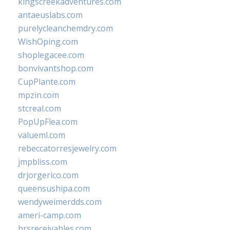
kingscreekadventures.com
antaeuslabs.com
purelycleanchemdry.com
WishOping.com
shoplegacee.com
bonvivantshop.com
CupPlante.com
mpzin.com
stcreal.com
PopUpFlea.com
valueml.com
rebeccatorresjewelry.com
jmpbliss.com
drjorgerico.com
queensushipa.com
wendyweimerdds.com
ameri-camp.com
hrsreceivables.com