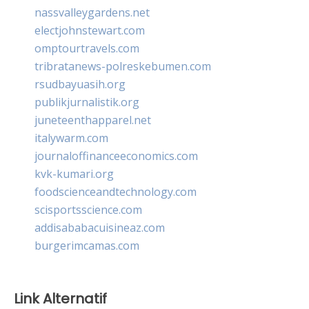
nassvalleygardens.net
electjohnstewart.com
omptourtravels.com
tribratanews-polreskebumen.com
rsudbayuasih.org
publikjurnalistik.org
juneteenthapparel.net
italywarm.com
journaloffinanceeconomics.com
kvk-kumari.org
foodscienceandtechnology.com
scisportsscience.com
addisababacuisineaz.com
burgerimcamas.com
Link Alternatif