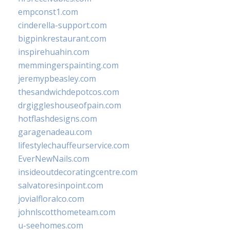
empconst1.com
cinderella-support.com
bigpinkrestaurant.com
inspirehuahin.com
memmingerspainting.com
jeremypbeasley.com
thesandwichdepotcos.com
drgiggleshouseofpain.com
hotflashdesigns.com
garagenadeau.com
lifestylechauffeurservice.com
EverNewNails.com
insideoutdecoratingcentre.com
salvatoresinpoint.com
jovialfloralco.com
johnlscotthometeam.com
u-seehomes.com