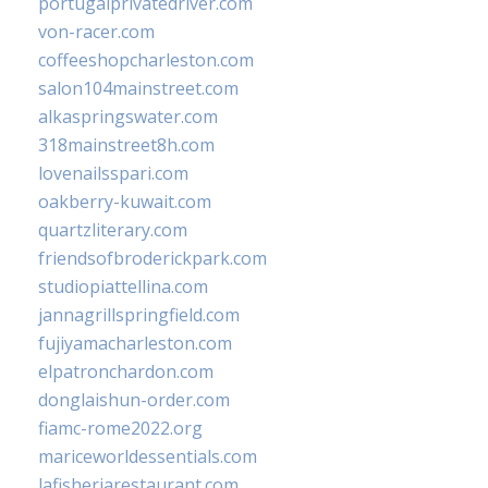
portugalprivatedriver.com
von-racer.com
coffeeshopcharleston.com
salon104mainstreet.com
alkaspringswater.com
318mainstreet8h.com
lovenailsspari.com
oakberry-kuwait.com
quartzliterary.com
friendsofbroderickpark.com
studiopiattellina.com
jannagrillspringfield.com
fujiyamacharleston.com
elpatronchardon.com
donglaishun-order.com
fiamc-rome2022.org
mariceworldessentials.com
lafisheriarestaurant.com