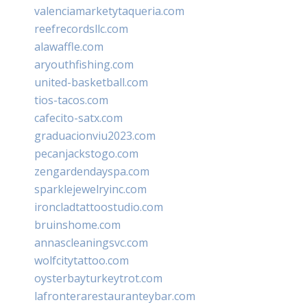
valenciamarketytaqueria.com
reefrecordsllc.com
alawaffle.com
aryouthfishing.com
united-basketball.com
tios-tacos.com
cafecito-satx.com
graduacionviu2023.com
pecanjackstogo.com
zengardendayspa.com
sparklejewelryinc.com
ironcladtattoostudio.com
bruinshome.com
annascleaningsvc.com
wolfcitytattoo.com
oysterbayturkeytrot.com
lafronterarestauranteybar.com