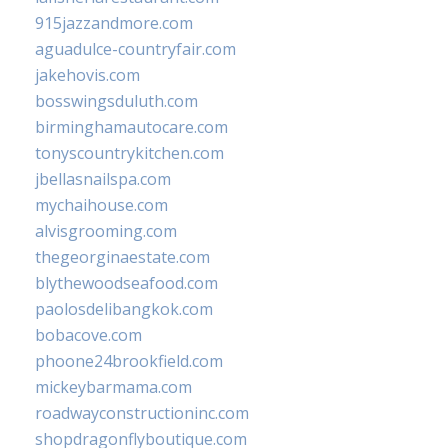
915jazzandmore.com
aguadulce-countryfair.com
jakehovis.com
bosswingsduluth.com
birminghamautocare.com
tonyscountrykitchen.com
jbellasnailspa.com
mychaihouse.com
alvisgrooming.com
thegeorginaestate.com
blythewoodseafood.com
paolosdelibangkok.com
bobacove.com
phoone24brookfield.com
mickeybarmama.com
roadwayconstructioninc.com
shopdragonflyboutique.com