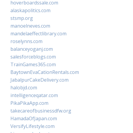
hoverboardssale.com
alaskapolitics.com
stsmp.org
manoelneves.com
mandelaeffectlibrary.com
roselynns.com
balanceyoganj.com
salesforceblogs.com
TrainGames365.com
BaytownEvaCationRentals.com
JabalpurCakeDelivery.com
halobjd.com
intelligenceqatar.com
PikaPikaApp.com
takecareofbusinessdfw.org
HamadaOfJapan.com
VersifyLifestyle.com