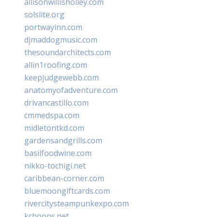
allisonwillisholley.com
solslite.org
portwayinn.com
djmaddogmusic.com
thesoundarchitects.com
allin1roofing.com
keepjudgewebb.com
anatomyofadventure.com
drivancastillo.com
cmmedspa.com
midletontkd.com
gardensandgrills.com
basilfoodwine.com
nikko-tochigi.net
caribbean-corner.com
bluemoongiftcards.com
rivercitysteampunkexpo.com
kchoops.net