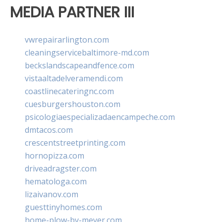
MEDIA PARTNER III
vwrepairarlington.com
cleaningservicebaltimore-md.com
beckslandscapeandfence.com
vistaaltadelveramendi.com
coastlinecateringnc.com
cuesburgershouston.com
psicologiaespecializadaencampeche.com
dmtacos.com
crescentstreetprinting.com
hornopizza.com
driveadragster.com
hematologa.com
lizaivanov.com
guesttinyhomes.com
home-plow-by-meyer.com