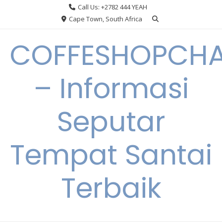
Skip
Call Us: +2782 444 YEAH
to
Cape Town, South Africa
content
COFFESHOPCHA
– Informasi
Seputar
Tempat Santai
Terbaik