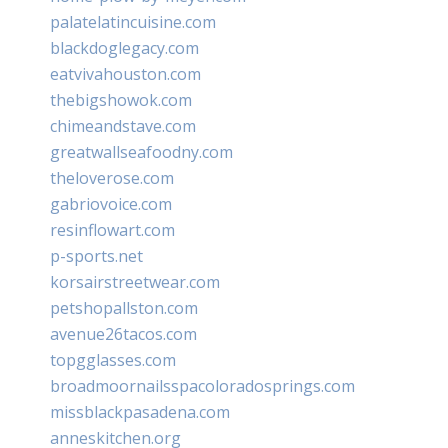
palatelatincuisine.com
blackdoglegacy.com
eatvivahouston.com
thebigshowok.com
chimeandstave.com
greatwallseafoodny.com
theloverose.com
gabriovoice.com
resinflowart.com
p-sports.net
korsairstreetwear.com
petshopallston.com
avenue26tacos.com
topgglasses.com
broadmoornailsspacoloradosprings.com
missblackpasadena.com
anneskitchen.org