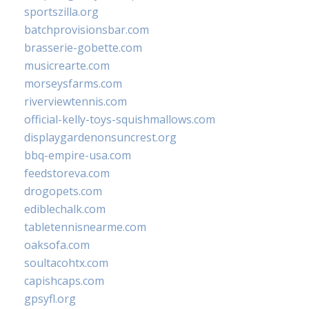
sportszilla.org
batchprovisionsbar.com
brasserie-gobette.com
musicrearte.com
morseysfarms.com
riverviewtennis.com
official-kelly-toys-squishmallows.com
displaygardenonsuncrest.org
bbq-empire-usa.com
feedstoreva.com
drogopets.com
ediblechalk.com
tabletennisnearme.com
oaksofa.com
soultacohtx.com
capishcaps.com
gpsyfl.org