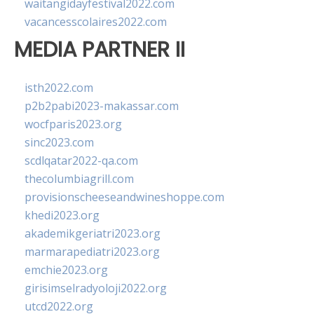
waitangidayfestival2022.com
vacancesscolaires2022.com
MEDIA PARTNER II
isth2022.com
p2b2pabi2023-makassar.com
wocfparis2023.org
sinc2023.com
scdlqatar2022-qa.com
thecolumbiagrill.com
provisionscheeseandwineshoppe.com
khedi2023.org
akademikgeriatri2023.org
marmarapediatri2023.org
emchie2023.org
girisimselradyoloji2022.org
utcd2022.org