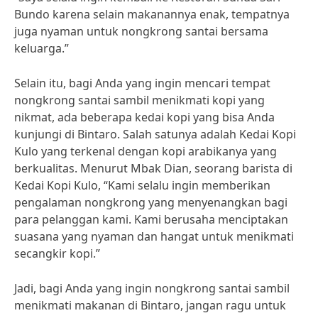
Bundo karena selain makanannya enak, tempatnya
juga nyaman untuk nongkrong santai bersama
keluarga.”
Selain itu, bagi Anda yang ingin mencari tempat
nongkrong santai sambil menikmati kopi yang
nikmat, ada beberapa kedai kopi yang bisa Anda
kunjungi di Bintaro. Salah satunya adalah Kedai Kopi
Kulo yang terkenal dengan kopi arabikanya yang
berkualitas. Menurut Mbak Dian, seorang barista di
Kedai Kopi Kulo, “Kami selalu ingin memberikan
pengalaman nongkrong yang menyenangkan bagi
para pelanggan kami. Kami berusaha menciptakan
suasana yang nyaman dan hangat untuk menikmati
secangkir kopi.”
Jadi, bagi Anda yang ingin nongkrong santai sambil
menikmati makanan di Bintaro, jangan ragu untuk