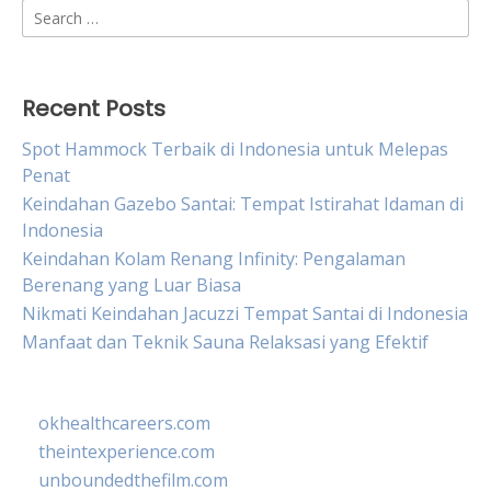
Search
for:
Recent Posts
Spot Hammock Terbaik di Indonesia untuk Melepas
Penat
Keindahan Gazebo Santai: Tempat Istirahat Idaman di
Indonesia
Keindahan Kolam Renang Infinity: Pengalaman
Berenang yang Luar Biasa
Nikmati Keindahan Jacuzzi Tempat Santai di Indonesia
Manfaat dan Teknik Sauna Relaksasi yang Efektif
okhealthcareers.com
theintexperience.com
unboundedthefilm.com