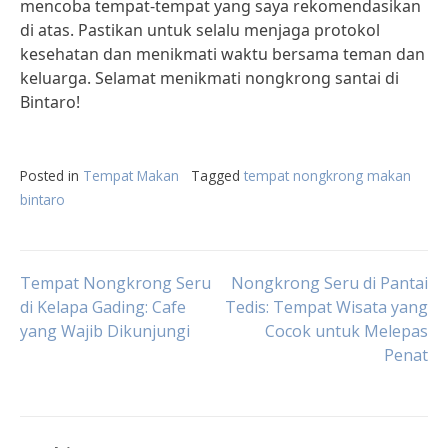
mencoba tempat-tempat yang saya rekomendasikan
di atas. Pastikan untuk selalu menjaga protokol
kesehatan dan menikmati waktu bersama teman dan
keluarga. Selamat menikmati nongkrong santai di
Bintaro!
Posted in
Tempat Makan
Tagged
tempat nongkrong makan
bintaro
Post
Tempat Nongkrong Seru
Nongkrong Seru di Pantai
di Kelapa Gading: Cafe
Tedis: Tempat Wisata yang
yang Wajib Dikunjungi
Cocok untuk Melepas
navigation
Penat