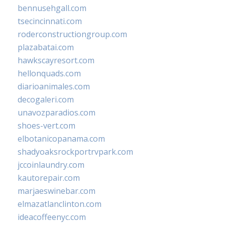
bennusehgall.com
tsecincinnati.com
roderconstructiongroup.com
plazabatai.com
hawkscayresort.com
hellonquads.com
diarioanimales.com
decogaleri.com
unavozparadios.com
shoes-vert.com
elbotanicopanama.com
shadyoaksrockportrvpark.com
jccoinlaundry.com
kautorepair.com
marjaeswinebar.com
elmazatlanclinton.com
ideacoffeenyc.com