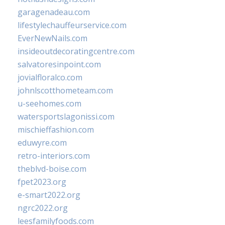
garagenadeau.com
lifestylechauffeurservice.com
EverNewNails.com
insideoutdecoratingcentre.com
salvatoresinpoint.com
jovialfloralco.com
johnlscotthometeam.com
u-seehomes.com
watersportslagonissi.com
mischieffashion.com
eduwyre.com
retro-interiors.com
theblvd-boise.com
fpet2023.org
e-smart2022.org
ngrc2022.org
leesfamilyfoods.com