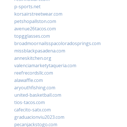
p-sports.net
korsairstreetwear.com
petshopallston.com
avenue26tacos.com
topgglasses.com
broadmoornailsspacoloradosprings.com
missblackpasadena.com
anneskitchen.org
valenciamarketytaqueria.com
reefrecordsllc.com
alawaffle.com
aryouthfishing.com
united-basketball.com
tios-tacos.com
cafecito-satx.com
graduacionviu2023.com
pecanjackstogo.com