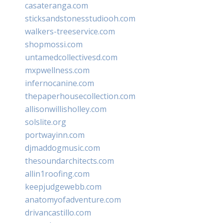
casateranga.com
sticksandstonesstudiooh.com
walkers-treeservice.com
shopmossi.com
untamedcollectivesd.com
mxpwellness.com
infernocanine.com
thepaperhousecollection.com
allisonwillisholley.com
solslite.org
portwayinn.com
djmaddogmusic.com
thesoundarchitects.com
allin1roofing.com
keepjudgewebb.com
anatomyofadventure.com
drivancastillo.com