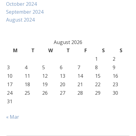
October 2024
September 2024
August 2024
August 2026
M
T
W
T
F
S
S
1
2
3
4
5
6
7
8
9
10
11
12
13
14
15
16
17
18
19
20
21
22
23
24
25
26
27
28
29
30
31
« Mar