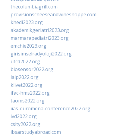
thecolumbiagrill.com
provisionscheeseandwineshoppe.com
khedi2023.org
akademikgeriatri2023.org
marmarapediatri2023.org
emchie2023.org
girisimselradyoloji2022.org
utcd2022.org
biosensor2022.org
ialp2022.org
klivet2022.org
ifac-hms2022.org
taoms2022.org
iias-euromena-conference2022.org
ivd2022.org
csity2022.org
ibsarstudyabroad.com