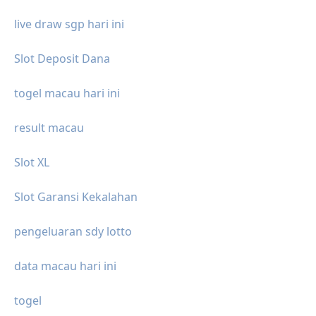
live draw sgp hari ini
Slot Deposit Dana
togel macau hari ini
result macau
Slot XL
Slot Garansi Kekalahan
pengeluaran sdy lotto
data macau hari ini
togel