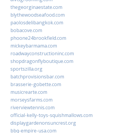
thegeorginaestate.com
blythewoodseafood.com
paolosdelibangkok.com
bobacove.com
phoone24brookfield.com
mickeybarmama.com
roadwayconstructioninc.com
shopdragonflyboutique.com
sportszilla.org
batchprovisionsbar.com
brasserie-gobette.com
musicrearte.com
morseysfarms.com
riverviewtennis.com
official-kelly-toys-squishmallows.com
displaygardenonsuncrest.org
bbq-empire-usa.com