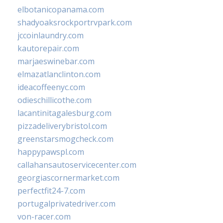
elbotanicopanama.com
shadyoaksrockportrvpark.com
jccoinlaundry.com
kautorepair.com
marjaeswinebar.com
elmazatlanclinton.com
ideacoffeenyc.com
odieschillicothe.com
lacantinitagalesburg.com
pizzadeliverybristol.com
greenstarsmogcheck.com
happypawspl.com
callahansautoservicecenter.com
georgiascornermarket.com
perfectfit24-7.com
portugalprivatedriver.com
von-racer.com