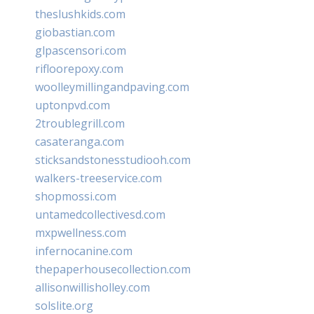
theslushkids.com
giobastian.com
glpascensori.com
rifloorepoxy.com
woolleymillingandpaving.com
uptonpvd.com
2troublegrill.com
casateranga.com
sticksandstonesstudiooh.com
walkers-treeservice.com
shopmossi.com
untamedcollectivesd.com
mxpwellness.com
infernocanine.com
thepaperhousecollection.com
allisonwillisholley.com
solslite.org