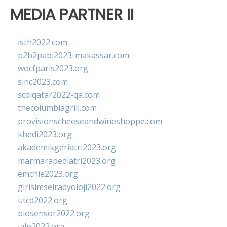
MEDIA PARTNER II
isth2022.com
p2b2pabi2023-makassar.com
wocfparis2023.org
sinc2023.com
scdlqatar2022-qa.com
thecolumbiagrill.com
provisionscheeseandwineshoppe.com
khedi2023.org
akademikgeriatri2023.org
marmarapediatri2023.org
emchie2023.org
girisimselradyoloji2022.org
utcd2022.org
biosensor2022.org
ialp2022.org