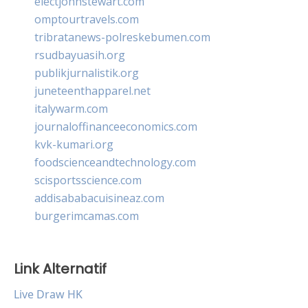
electjohnstewart.com
omptourtravels.com
tribratanews-polreskebumen.com
rsudbayuasih.org
publikjurnalistik.org
juneteenthapparel.net
italywarm.com
journaloffinanceeconomics.com
kvk-kumari.org
foodscienceandtechnology.com
scisportsscience.com
addisababacuisineaz.com
burgerimcamas.com
Link Alternatif
Live Draw HK