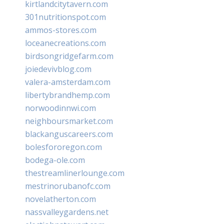
kirtlandcitytavern.com
301nutritionspot.com
ammos-stores.com
loceanecreations.com
birdsongridgefarm.com
joiedevivblog.com
valera-amsterdam.com
libertybrandhemp.com
norwoodinnwi.com
neighboursmarket.com
blackanguscareers.com
bolesfororegon.com
bodega-ole.com
thestreamlinerlounge.com
mestrinorubanofc.com
novelatherton.com
nassvalleygardens.net