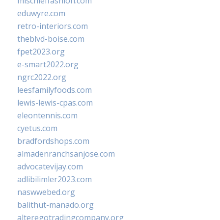
mischieffashion.com
eduwyre.com
retro-interiors.com
theblvd-boise.com
fpet2023.org
e-smart2022.org
ngrc2022.org
leesfamilyfoods.com
lewis-lewis-cpas.com
eleontennis.com
cyetus.com
bradfordshops.com
almadenranchsanjose.com
advocatevijay.com
adlibilimler2023.com
naswwebed.org
balithut-manado.org
alteregotradingcompany.org