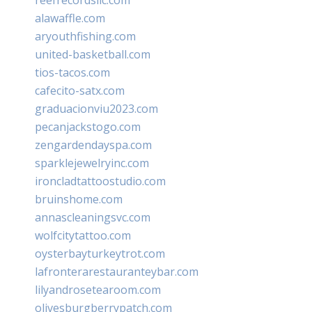
alawaffle.com
aryouthfishing.com
united-basketball.com
tios-tacos.com
cafecito-satx.com
graduacionviu2023.com
pecanjackstogo.com
zengardendayspa.com
sparklejewelryinc.com
ironcladtattoostudio.com
bruinshome.com
annascleaningsvc.com
wolfcitytattoo.com
oysterbayturkeytrot.com
lafronterarestauranteybar.com
lilyandrosetearoom.com
olivesburgberrypatch.com