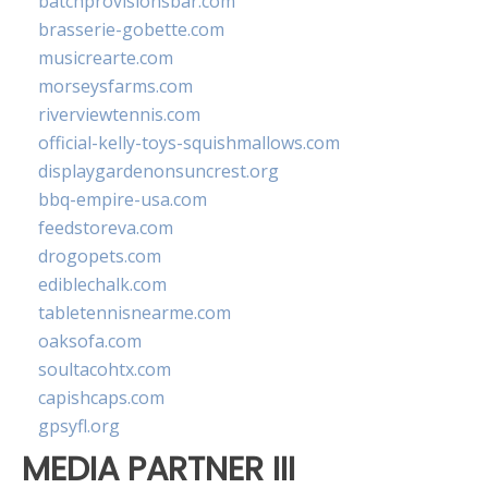
batchprovisionsbar.com
brasserie-gobette.com
musicrearte.com
morseysfarms.com
riverviewtennis.com
official-kelly-toys-squishmallows.com
displaygardenonsuncrest.org
bbq-empire-usa.com
feedstoreva.com
drogopets.com
ediblechalk.com
tabletennisnearme.com
oaksofa.com
soultacohtx.com
capishcaps.com
gpsyfl.org
MEDIA PARTNER III