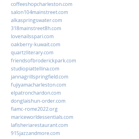
coffeeshopcharleston.com
salon104mainstreet.com
alkaspringswater.com
318mainstreet8h.com
lovenailsspari.com
oakberry-kuwait.com
quartzliterary.com
friendsofbroderickpark.com
studiopiattellina.com
jannagrillspringfield.com
fujiyamacharleston.com
elpatronchardon.com
donglaishun-order.com
fiamc-rome2022.org
mariceworldessentials.com
lafisheriarestaurant.com
915jazzandmore.com