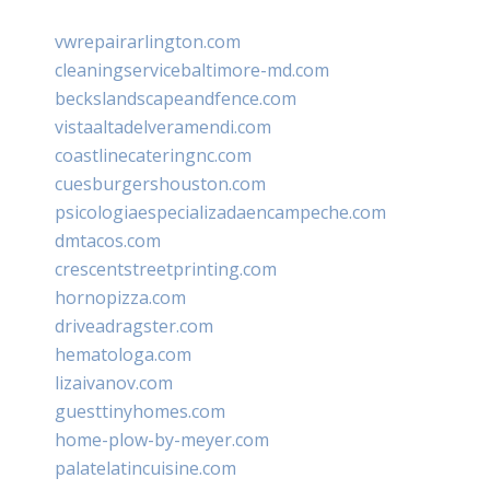
vwrepairarlington.com
cleaningservicebaltimore-md.com
beckslandscapeandfence.com
vistaaltadelveramendi.com
coastlinecateringnc.com
cuesburgershouston.com
psicologiaespecializadaencampeche.com
dmtacos.com
crescentstreetprinting.com
hornopizza.com
driveadragster.com
hematologa.com
lizaivanov.com
guesttinyhomes.com
home-plow-by-meyer.com
palatelatincuisine.com