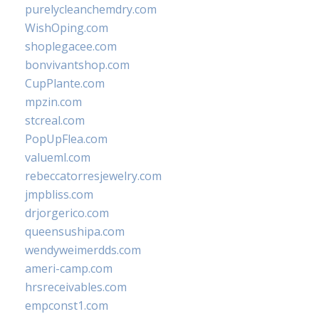
purelycleanchemdry.com
WishOping.com
shoplegacee.com
bonvivantshop.com
CupPlante.com
mpzin.com
stcreal.com
PopUpFlea.com
valueml.com
rebeccatorresjewelry.com
jmpbliss.com
drjorgerico.com
queensushipa.com
wendyweimerdds.com
ameri-camp.com
hrsreceivables.com
empconst1.com