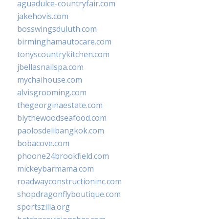
aguadulce-countryfair.com
jakehovis.com
bosswingsduluth.com
birminghamautocare.com
tonyscountrykitchen.com
jbellasnailspa.com
mychaihouse.com
alvisgrooming.com
thegeorginaestate.com
blythewoodseafood.com
paolosdelibangkok.com
bobacove.com
phoone24brookfield.com
mickeybarmama.com
roadwayconstructioninc.com
shopdragonflyboutique.com
sportszilla.org