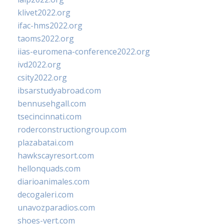
klivet2022.org
ifac-hms2022.org
taoms2022.org
iias-euromena-conference2022.org
ivd2022.org
csity2022.org
ibsarstudyabroad.com
bennusehgall.com
tsecincinnati.com
roderconstructiongroup.com
plazabatai.com
hawkscayresort.com
hellonquads.com
diarioanimales.com
decogaleri.com
unavozparadios.com
shoes-vert.com