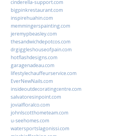
cinderella-support.com
bigpinkrestaurant.com
inspirehuahin.com
memmingerspainting.com
jeremypbeasley.com
thesandwichdepotcos.com
drgiggleshouseofpain.com
hotflashdesigns.com
garagenadeau.com
lifestylechauffeurservice.com
EverNewNails.com
insideoutdecoratingcentre.com
salvatoresinpoint.com
jovialfloralco.com
johnlscotthometeam.com
u-seehomes.com
watersportslagonissi.com