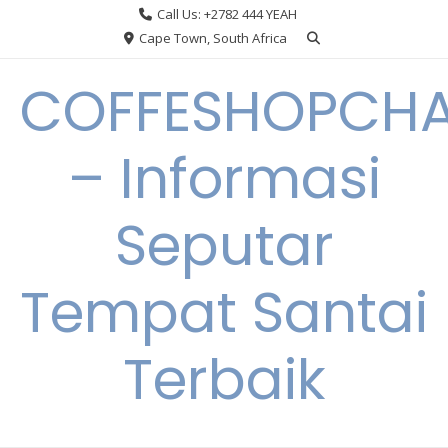
Skip
Call Us: +2782 444 YEAH
to
Cape Town, South Africa
content
COFFESHOPCHA
– Informasi
Seputar
Tempat Santai
Terbaik