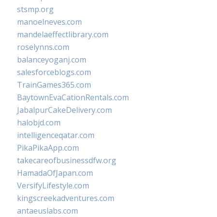
stsmp.org
manoelneves.com
mandelaeffectlibrary.com
roselynns.com
balanceyoganj.com
salesforceblogs.com
TrainGames365.com
BaytownEvaCationRentals.com
JabalpurCakeDelivery.com
halobjd.com
intelligenceqatar.com
PikaPikaApp.com
takecareofbusinessdfw.org
HamadaOfJapan.com
VersifyLifestyle.com
kingscreekadventures.com
antaeuslabs.com