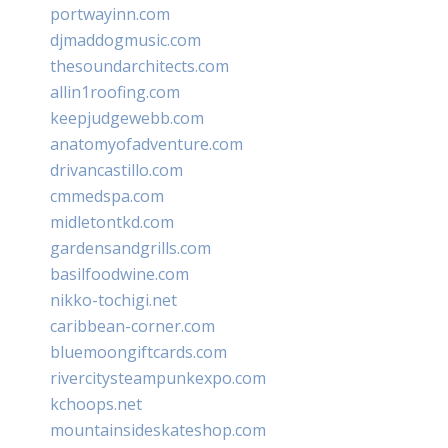
portwayinn.com
djmaddogmusic.com
thesoundarchitects.com
allin1roofing.com
keepjudgewebb.com
anatomyofadventure.com
drivancastillo.com
cmmedspa.com
midletontkd.com
gardensandgrills.com
basilfoodwine.com
nikko-tochigi.net
caribbean-corner.com
bluemoongiftcards.com
rivercitysteampunkexpo.com
kchoops.net
mountainsideskateshop.com