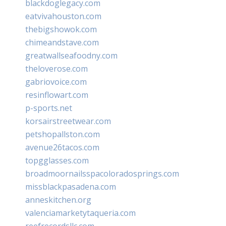
blackdoglegacy.com
eatvivahouston.com
thebigshowok.com
chimeandstave.com
greatwallseafoodny.com
theloverose.com
gabriovoice.com
resinflowart.com
p-sports.net
korsairstreetwear.com
petshopallston.com
avenue26tacos.com
topgglasses.com
broadmoornailsspacoloradosprings.com
missblackpasadena.com
anneskitchen.org
valenciamarketytaqueria.com
reefrecordsllc.com