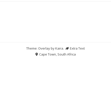
Theme: Overlay by
Kaira
.
Extra Text
Cape Town, South Africa