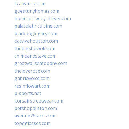
lizaivanov.com
guesttinyhomes.com
home-plow-by-meyer.com
palatelatincuisine.com
blackdoglegacy.com
eatvivahouston.com
thebigshowok.com
chimeandstave.com
greatwallseafoodny.com
theloverose.com
gabriovoice.com
resinflowart.com
p-sports.net
korsairstreetwear.com
petshopallston.com
avenue26tacos.com
topgglasses.com