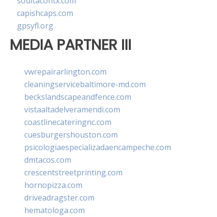
soultacohtx.com
capishcaps.com
gpsyfl.org
MEDIA PARTNER III
vwrepairarlington.com
cleaningservicebaltimore-md.com
beckslandscapeandfence.com
vistaaltadelveramendi.com
coastlinecateringnc.com
cuesburgershouston.com
psicologiaespecializadaencampeche.com
dmtacos.com
crescentstreetprinting.com
hornopizza.com
driveadragster.com
hematologa.com