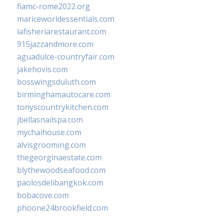
fiamc-rome2022.org
mariceworldessentials.com
lafisheriarestaurant.com
915jazzandmore.com
aguadulce-countryfair.com
jakehovis.com
bosswingsduluth.com
birminghamautocare.com
tonyscountrykitchen.com
jbellasnailspa.com
mychaihouse.com
alvisgrooming.com
thegeorginaestate.com
blythewoodseafood.com
paolosdelibangkok.com
bobacove.com
phoone24brookfield.com