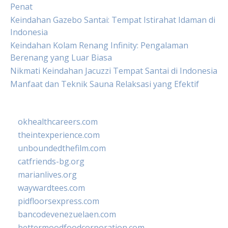
Penat
Keindahan Gazebo Santai: Tempat Istirahat Idaman di
Indonesia
Keindahan Kolam Renang Infinity: Pengalaman
Berenang yang Luar Biasa
Nikmati Keindahan Jacuzzi Tempat Santai di Indonesia
Manfaat dan Teknik Sauna Relaksasi yang Efektif
okhealthcareers.com
theintexperience.com
unboundedthefilm.com
catfriends-bg.org
marianlives.org
waywardtees.com
pidfloorsexpress.com
bancodevenezuelaen.com
bettermoodfoodcorporation.com