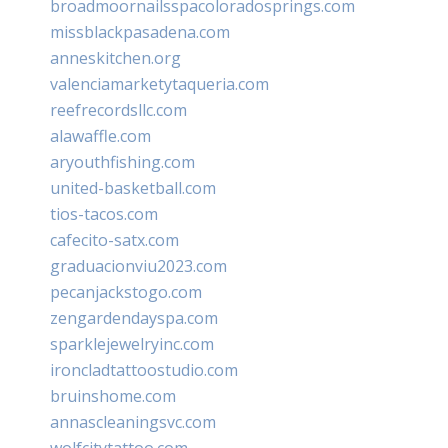
broadmoornailsspacoloradosprings.com
missblackpasadena.com
anneskitchen.org
valenciamarketytaqueria.com
reefrecordsllc.com
alawaffle.com
aryouthfishing.com
united-basketball.com
tios-tacos.com
cafecito-satx.com
graduacionviu2023.com
pecanjackstogo.com
zengardendayspa.com
sparklejewelryinc.com
ironcladtattoostudio.com
bruinshome.com
annascleaningsvc.com
wolfcitytattoo.com