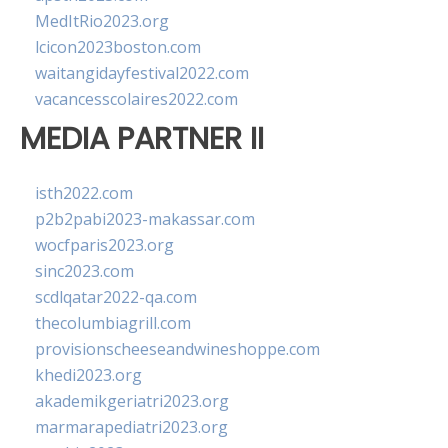
MedItRio2023.org
lcicon2023boston.com
waitangidayfestival2022.com
vacancesscolaires2022.com
MEDIA PARTNER II
isth2022.com
p2b2pabi2023-makassar.com
wocfparis2023.org
sinc2023.com
scdlqatar2022-qa.com
thecolumbiagrill.com
provisionscheeseandwineshoppe.com
khedi2023.org
akademikgeriatri2023.org
marmarapediatri2023.org