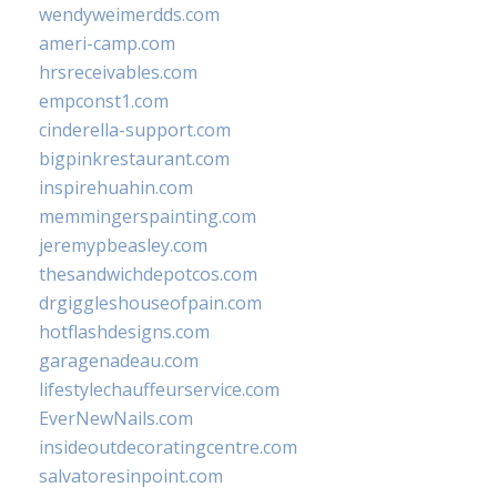
wendyweimerdds.com
ameri-camp.com
hrsreceivables.com
empconst1.com
cinderella-support.com
bigpinkrestaurant.com
inspirehuahin.com
memmingerspainting.com
jeremypbeasley.com
thesandwichdepotcos.com
drgiggleshouseofpain.com
hotflashdesigns.com
garagenadeau.com
lifestylechauffeurservice.com
EverNewNails.com
insideoutdecoratingcentre.com
salvatoresinpoint.com