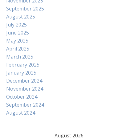
November 2025
September 2025
August 2025
July 2025
June 2025
May 2025
April 2025
March 2025
February 2025
January 2025
December 2024
November 2024
October 2024
September 2024
August 2024
August 2026