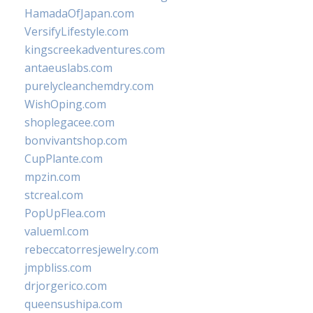
HamadaOfJapan.com
VersifyLifestyle.com
kingscreekadventures.com
antaeuslabs.com
purelycleanchemdry.com
WishOping.com
shoplegacee.com
bonvivantshop.com
CupPlante.com
mpzin.com
stcreal.com
PopUpFlea.com
valueml.com
rebeccatorresjewelry.com
jmpbliss.com
drjorgerico.com
queensushipa.com