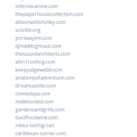
infernocanine.com
thepaperhousecollection.com
allisonwillisholley.com
solslite.org
portwayinn.com
djmaddogmusic.com
thesoundarchitects.com
allin1roofing.com
keepjudgewebb.com
anatomyofadventure.com
drivancastillo.com
cmmedspa.com
midletontkd.com
gardensandgrills.com
basilfoodwine.com
nikko-tochigi.net
caribbean-corner.com