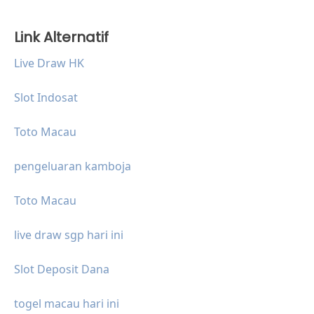
Link Alternatif
Live Draw HK
Slot Indosat
Toto Macau
pengeluaran kamboja
Toto Macau
live draw sgp hari ini
Slot Deposit Dana
togel macau hari ini