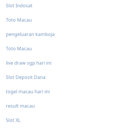
Slot Indosat
Toto Macau
pengeluaran kamboja
Toto Macau
live draw sgp hari ini
Slot Deposit Dana
togel macau hari ini
result macau
Slot XL