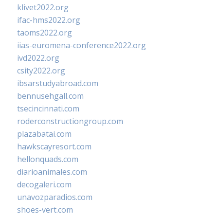
klivet2022.org
ifac-hms2022.org
taoms2022.org
iias-euromena-conference2022.org
ivd2022.org
csity2022.org
ibsarstudyabroad.com
bennusehgall.com
tsecincinnati.com
roderconstructiongroup.com
plazabatai.com
hawkscayresort.com
hellonquads.com
diarioanimales.com
decogaleri.com
unavozparadios.com
shoes-vert.com