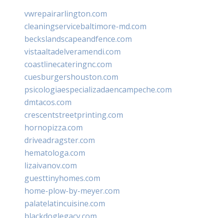
vwrepairarlington.com
cleaningservicebaltimore-md.com
beckslandscapeandfence.com
vistaaltadelveramendi.com
coastlinecateringnc.com
cuesburgershouston.com
psicologiaespecializadaencampeche.com
dmtacos.com
crescentstreetprinting.com
hornopizza.com
driveadragster.com
hematologa.com
lizaivanov.com
guesttinyhomes.com
home-plow-by-meyer.com
palatelatincuisine.com
blackdoglegacy.com