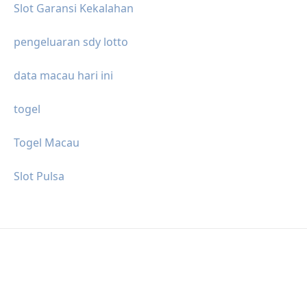
Slot Garansi Kekalahan
pengeluaran sdy lotto
data macau hari ini
togel
Togel Macau
Slot Pulsa