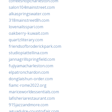
coffeeshopcharleston.com
salon104mainstreet.com
alkaspringswater.com
318mainstreet8h.com
lovenailsspari.com
oakberry-kuwait.com
quartzliterary.com
friendsofbroderickpark.com
studiopiattellina.com
jannagrillspringfield.com
fujiyamacharleston.com
elpatronchardon.com
donglaishun-order.com
fiamc-rome2022.org
mariceworldessentials.com
lafisheriarestaurant.com
915jazzandmore.com
aguadulce-countryfair.com