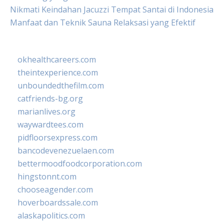
Nikmati Keindahan Jacuzzi Tempat Santai di Indonesia
Manfaat dan Teknik Sauna Relaksasi yang Efektif
okhealthcareers.com
theintexperience.com
unboundedthefilm.com
catfriends-bg.org
marianlives.org
waywardtees.com
pidfloorsexpress.com
bancodevenezuelaen.com
bettermoodfoodcorporation.com
hingstonnt.com
chooseagender.com
hoverboardssale.com
alaskapolitics.com