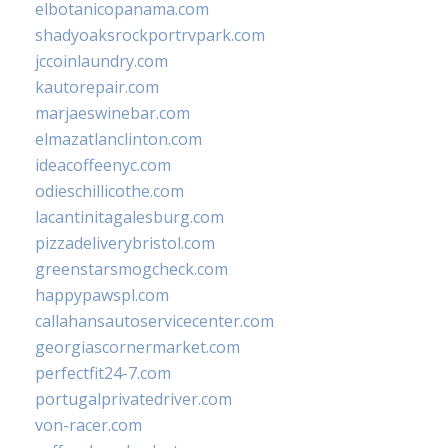
elbotanicopanama.com
shadyoaksrockportrvpark.com
jccoinlaundry.com
kautorepair.com
marjaeswinebar.com
elmazatlanclinton.com
ideacoffeenyc.com
odieschillicothe.com
lacantinitagalesburg.com
pizzadeliverybristol.com
greenstarsmogcheck.com
happypawspl.com
callahansautoservicecenter.com
georgiascornermarket.com
perfectfit24-7.com
portugalprivatedriver.com
von-racer.com