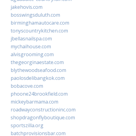
jakehovis.com
bosswingsduluth.com
birminghamautocare.com
tonyscountrykitchen.com
jbellasnailspa.com
mychaihouse.com
alvisgrooming.com
thegeorginaestate.com
blythewoodseafood.com
paolosdelibangkok.com
bobacove.com
phoone24brookfield.com
mickeybarmama.com
roadwayconstructioninc.com
shopdragonflyboutique.com
sportszilla.org
batchprovisionsbar.com