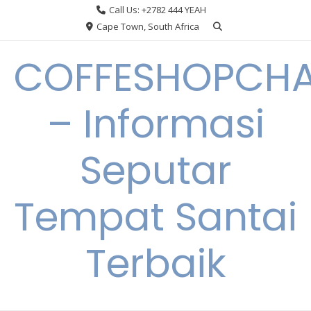
Skip
Call Us: +2782 444 YEAH
to
Cape Town, South Africa
content
COFFESHOPCHA
– Informasi
Seputar
Tempat Santai
Terbaik