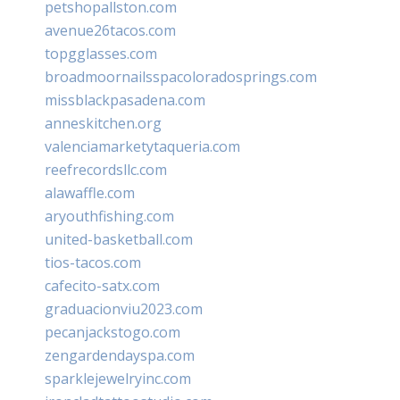
petshopallston.com
avenue26tacos.com
topgglasses.com
broadmoornailsspacoloradosprings.com
missblackpasadena.com
anneskitchen.org
valenciamarketytaqueria.com
reefrecordsllc.com
alawaffle.com
aryouthfishing.com
united-basketball.com
tios-tacos.com
cafecito-satx.com
graduacionviu2023.com
pecanjackstogo.com
zengardendayspa.com
sparklejewelryinc.com