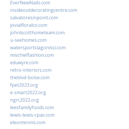
EverNewNails.com
insideoutdecoratingcentre.com
salvatoresinpoint.com
jovialfloralco.com
johnlscotthometeam.com
u-seehomes.com
watersportslagonissi.com
mischieffashion.com
eduwyre.com
retro-interiors.com
theblvd-boise.com
fpet2023.org
e-smart2022.org
ngrc2022.org
leesfamilyfoods.com
lewis-lewis-cpas.com
eleontennis.com