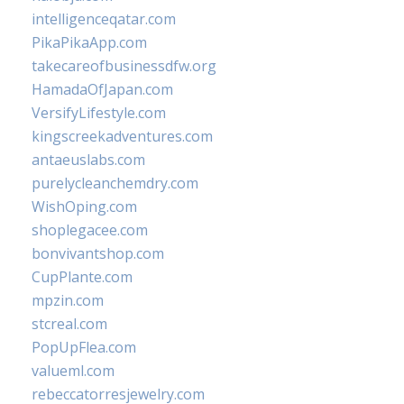
intelligenceqatar.com
PikaPikaApp.com
takecareofbusinessdfw.org
HamadaOfJapan.com
VersifyLifestyle.com
kingscreekadventures.com
antaeuslabs.com
purelycleanchemdry.com
WishOping.com
shoplegacee.com
bonvivantshop.com
CupPlante.com
mpzin.com
stcreal.com
PopUpFlea.com
valueml.com
rebeccatorresjewelry.com