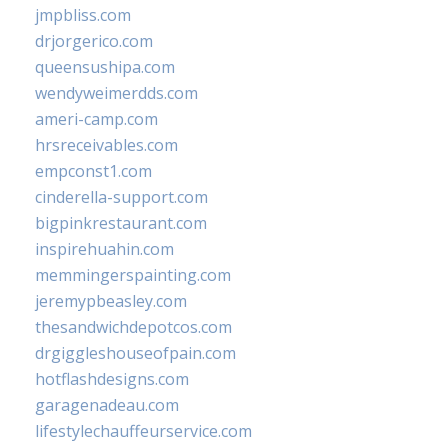
jmpbliss.com
drjorgerico.com
queensushipa.com
wendyweimerdds.com
ameri-camp.com
hrsreceivables.com
empconst1.com
cinderella-support.com
bigpinkrestaurant.com
inspirehuahin.com
memmingerspainting.com
jeremypbeasley.com
thesandwichdepotcos.com
drgiggleshouseofpain.com
hotflashdesigns.com
garagenadeau.com
lifestylechauffeurservice.com