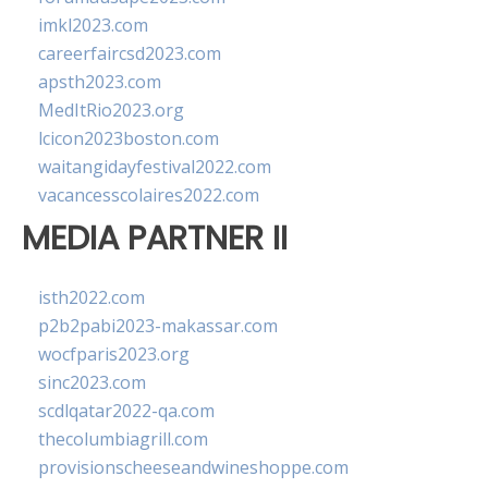
imkl2023.com
careerfaircsd2023.com
apsth2023.com
MedItRio2023.org
lcicon2023boston.com
waitangidayfestival2022.com
vacancesscolaires2022.com
MEDIA PARTNER II
isth2022.com
p2b2pabi2023-makassar.com
wocfparis2023.org
sinc2023.com
scdlqatar2022-qa.com
thecolumbiagrill.com
provisionscheeseandwineshoppe.com