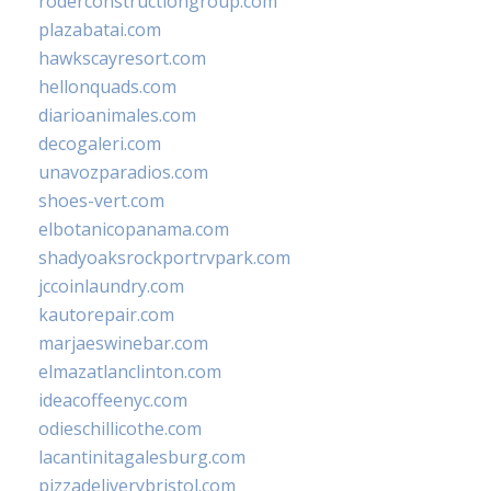
roderconstructiongroup.com
plazabatai.com
hawkscayresort.com
hellonquads.com
diarioanimales.com
decogaleri.com
unavozparadios.com
shoes-vert.com
elbotanicopanama.com
shadyoaksrockportrvpark.com
jccoinlaundry.com
kautorepair.com
marjaeswinebar.com
elmazatlanclinton.com
ideacoffeenyc.com
odieschillicothe.com
lacantinitagalesburg.com
pizzadeliverybristol.com