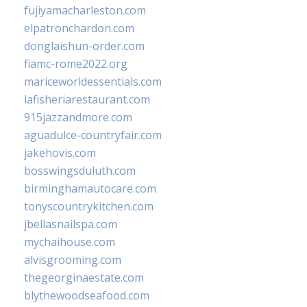
fujiyamacharleston.com
elpatronchardon.com
donglaishun-order.com
fiamc-rome2022.org
mariceworldessentials.com
lafisheriarestaurant.com
915jazzandmore.com
aguadulce-countryfair.com
jakehovis.com
bosswingsduluth.com
birminghamautocare.com
tonyscountrykitchen.com
jbellasnailspa.com
mychaihouse.com
alvisgrooming.com
thegeorginaestate.com
blythewoodseafood.com