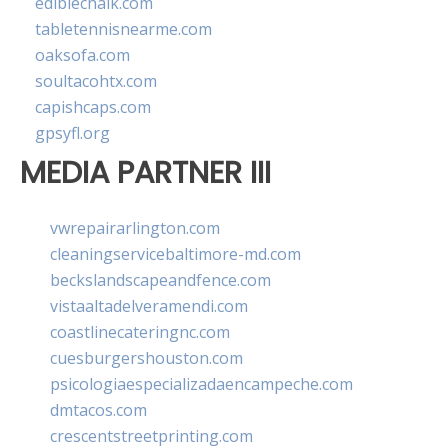
ediblechalk.com
tabletennisnearme.com
oaksofa.com
soultacohtx.com
capishcaps.com
gpsyfl.org
MEDIA PARTNER III
vwrepairarlington.com
cleaningservicebaltimore-md.com
beckslandscapeandfence.com
vistaaltadelveramendi.com
coastlinecateringnc.com
cuesburgershouston.com
psicologiaespecializadaencampeche.com
dmtacos.com
crescentstreetprinting.com