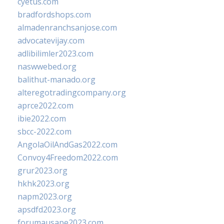
cyetus.com
bradfordshops.com
almadenranchsanjose.com
advocatevijay.com
adlibilimler2023.com
naswwebed.org
balithut-manado.org
alteregotradingcompany.org
aprce2022.com
ibie2022.com
sbcc-2022.com
AngolaOilAndGas2022.com
Convoy4Freedom2022.com
grur2023.org
hkhk2023.org
napm2023.org
apsdfd2023.org
forumausape2023.com