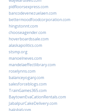
waywardtees.com
pidfloorsexpress.com
bancodevenezuelaen.com
bettermoodfoodcorporation.com
hingstonnt.com
chooseagender.com
hoverboardssale.com
alaskapolitics.com
stsmp.org
manoelneves.com
mandelaeffectlibrary.com
roselynns.com
balanceyoganj.com
salesforceblogs.com
TrainGames365.com
BaytownEvaCationRentals.com
JabalpurCakeDelivery.com
halobjd.com