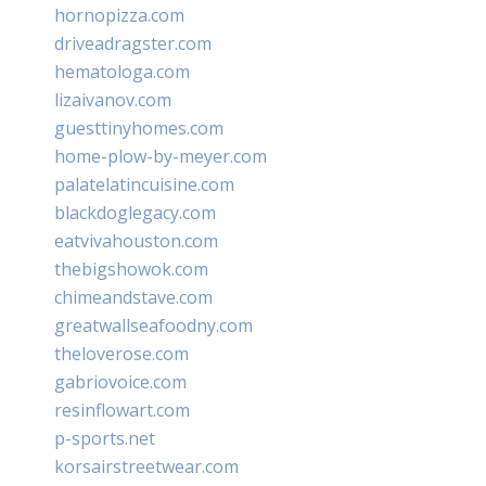
hornopizza.com
driveadragster.com
hematologa.com
lizaivanov.com
guesttinyhomes.com
home-plow-by-meyer.com
palatelatincuisine.com
blackdoglegacy.com
eatvivahouston.com
thebigshowok.com
chimeandstave.com
greatwallseafoodny.com
theloverose.com
gabriovoice.com
resinflowart.com
p-sports.net
korsairstreetwear.com