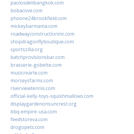
paolosdelibangkok.com
bobacove.com
phoone24brookfield.com
mickeybarmama.com
roadwayconstructioninc.com
shopdragonflyboutique.com
sportszilla.org
batchprovisionsbar.com
brasserie-gobette.com
musicrearte.com
morseysfarms.com
riverviewtennis.com
official-kelly-toys-squishmallows.com
displaygardenonsuncrest.org
bbq-empire-usa.com
feedstoreva.com
drogopets.com