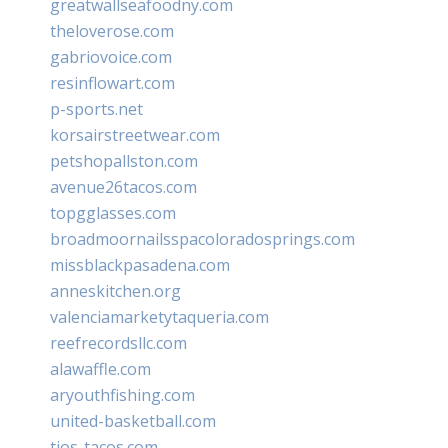
greatwallseafoodny.com
theloverose.com
gabriovoice.com
resinflowart.com
p-sports.net
korsairstreetwear.com
petshopallston.com
avenue26tacos.com
topgglasses.com
broadmoornailsspacoloradosprings.com
missblackpasadena.com
anneskitchen.org
valenciamarketytaqueria.com
reefrecordsllc.com
alawaffle.com
aryouthfishing.com
united-basketball.com
tios-tacos.com