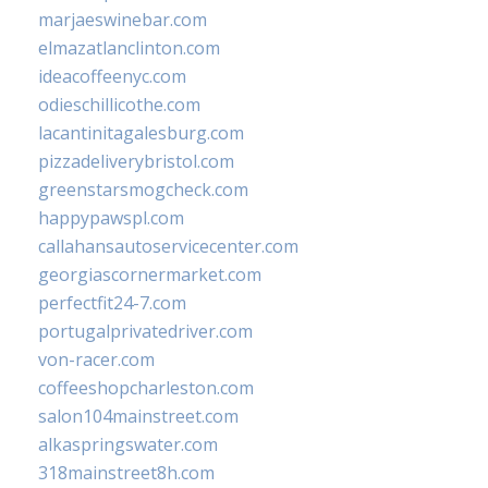
marjaeswinebar.com
elmazatlanclinton.com
ideacoffeenyc.com
odieschillicothe.com
lacantinitagalesburg.com
pizzadeliverybristol.com
greenstarsmogcheck.com
happypawspl.com
callahansautoservicecenter.com
georgiascornermarket.com
perfectfit24-7.com
portugalprivatedriver.com
von-racer.com
coffeeshopcharleston.com
salon104mainstreet.com
alkaspringswater.com
318mainstreet8h.com