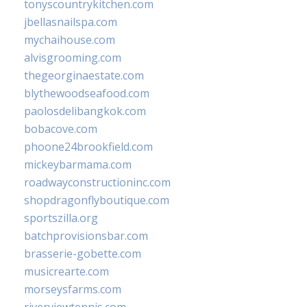
tonyscountrykitchen.com
jbellasnailspa.com
mychaihouse.com
alvisgrooming.com
thegeorginaestate.com
blythewoodseafood.com
paolosdelibangkok.com
bobacove.com
phoone24brookfield.com
mickeybarmama.com
roadwayconstructioninc.com
shopdragonflyboutique.com
sportszilla.org
batchprovisionsbar.com
brasserie-gobette.com
musicrearte.com
morseysfarms.com