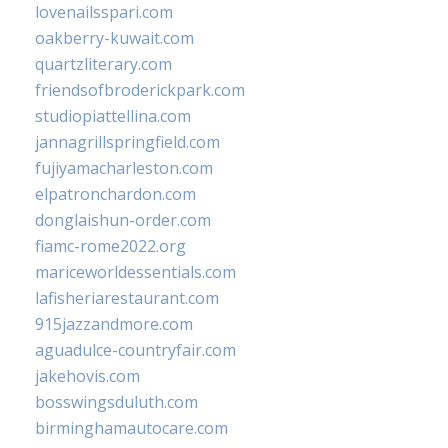
lovenailsspari.com
oakberry-kuwait.com
quartzliterary.com
friendsofbroderickpark.com
studiopiattellina.com
jannagrillspringfield.com
fujiyamacharleston.com
elpatronchardon.com
donglaishun-order.com
fiamc-rome2022.org
mariceworldessentials.com
lafisheriarestaurant.com
915jazzandmore.com
aguadulce-countryfair.com
jakehovis.com
bosswingsduluth.com
birminghamautocare.com