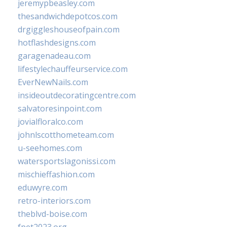
jeremypbeasley.com
thesandwichdepotcos.com
drgiggleshouseofpain.com
hotflashdesigns.com
garagenadeau.com
lifestylechauffeurservice.com
EverNewNails.com
insideoutdecoratingcentre.com
salvatoresinpoint.com
jovialfloralco.com
johnlscotthometeam.com
u-seehomes.com
watersportslagonissi.com
mischieffashion.com
eduwyre.com
retro-interiors.com
theblvd-boise.com