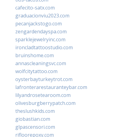
cafecito-satx.com
graduacionviu2023.com
pecanjackstogo.com
zengardendayspa.com
sparklejewelryinc.com
ironcladtattoostudio.com
bruinshome.com
annascleaningsvc.com
wolfcitytattoo.com
oysterbayturkeytrot.com
lafronterarestauranteybar.com
lilyandrosetearoom.com
olivesburgberrypatch.com
theslushkids.com
giobastian.com
glpascensori.com
rifloorepoxy.com