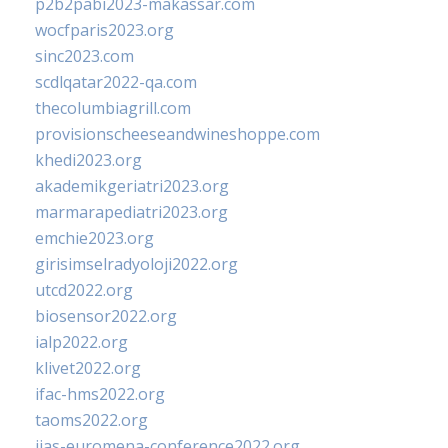
p2b2pabi2023-makassar.com
wocfparis2023.org
sinc2023.com
scdlqatar2022-qa.com
thecolumbiagrill.com
provisionscheeseandwineshoppe.com
khedi2023.org
akademikgeriatri2023.org
marmarapediatri2023.org
emchie2023.org
girisimselradyoloji2022.org
utcd2022.org
biosensor2022.org
ialp2022.org
klivet2022.org
ifac-hms2022.org
taoms2022.org
iias-euromena-conference2022.org