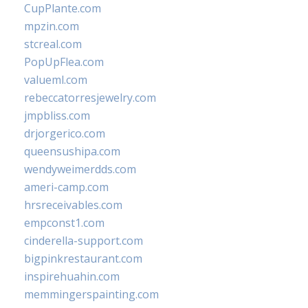
CupPlante.com
mpzin.com
stcreal.com
PopUpFlea.com
valueml.com
rebeccatorresjewelry.com
jmpbliss.com
drjorgerico.com
queensushipa.com
wendyweimerdds.com
ameri-camp.com
hrsreceivables.com
empconst1.com
cinderella-support.com
bigpinkrestaurant.com
inspirehuahin.com
memmingerspainting.com