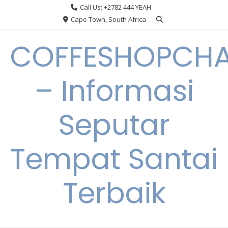
Skip
Call Us: +2782 444 YEAH
to
Cape Town, South Africa
content
COFFESHOPCHA
– Informasi
Seputar
Tempat Santai
Terbaik