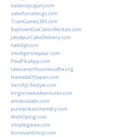
balanceyoganj.com
salesforceblogs.com
TrainGames365.com
BaytownEvaCationRentals.com
JabalpurCakeDelivery.com
halobjd.com
intelligenceqatar.com
PikaPikaApp.com
takecareofbusinessdfw.org
HamadaOfJapan.com
VersifyLifestyle.com
kingscreekadventures.com
antaeuslabs.com
purelycleanchemdry.com
WishOping.com
shoplegacee.com
bonvivantshop.com