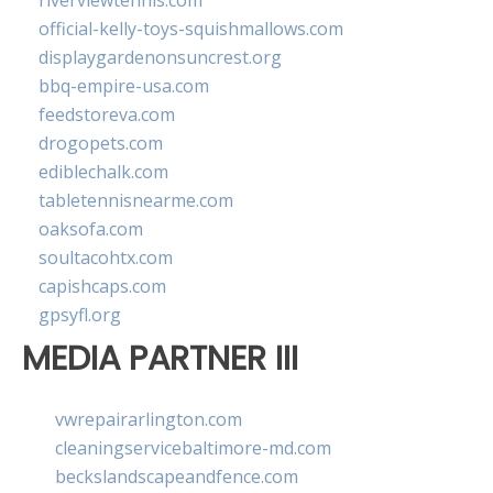
riverviewtennis.com
official-kelly-toys-squishmallows.com
displaygardenonsuncrest.org
bbq-empire-usa.com
feedstoreva.com
drogopets.com
ediblechalk.com
tabletennisnearme.com
oaksofa.com
soultacohtx.com
capishcaps.com
gpsyfl.org
MEDIA PARTNER III
vwrepairarlington.com
cleaningservicebaltimore-md.com
beckslandscapeandfence.com