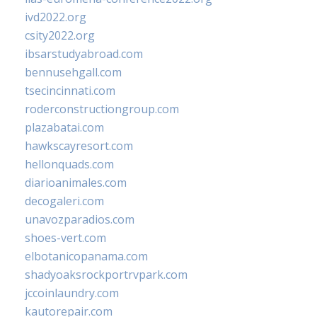
ivd2022.org
csity2022.org
ibsarstudyabroad.com
bennusehgall.com
tsecincinnati.com
roderconstructiongroup.com
plazabatai.com
hawkscayresort.com
hellonquads.com
diarioanimales.com
decogaleri.com
unavozparadios.com
shoes-vert.com
elbotanicopanama.com
shadyoaksrockportrvpark.com
jccoinlaundry.com
kautorepair.com