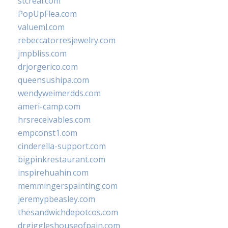
stcreal.com
PopUpFlea.com
valueml.com
rebeccatorresjewelry.com
jmpbliss.com
drjorgerico.com
queensushipa.com
wendyweimerdds.com
ameri-camp.com
hrsreceivables.com
empconst1.com
cinderella-support.com
bigpinkrestaurant.com
inspirehuahin.com
memmingerspainting.com
jeremypbeasley.com
thesandwichdepotcos.com
drgiggleshouseofpain.com