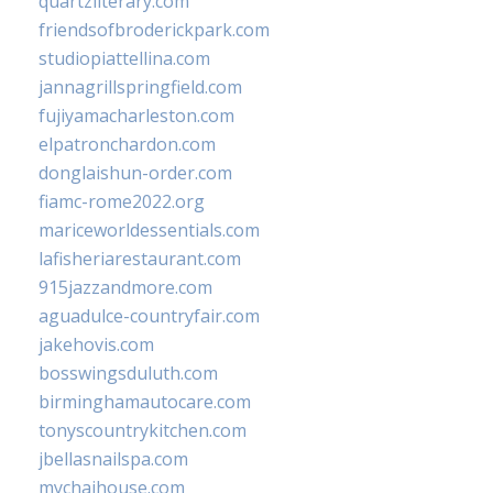
quartzliterary.com
friendsofbroderickpark.com
studiopiattellina.com
jannagrillspringfield.com
fujiyamacharleston.com
elpatronchardon.com
donglaishun-order.com
fiamc-rome2022.org
mariceworldessentials.com
lafisheriarestaurant.com
915jazzandmore.com
aguadulce-countryfair.com
jakehovis.com
bosswingsduluth.com
birminghamautocare.com
tonyscountrykitchen.com
jbellasnailspa.com
mychaihouse.com