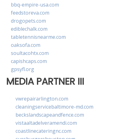
bbq-empire-usa.com
feedstoreva.com
drogopets.com
ediblechalk.com
tabletennisnearme.com
oaksofa.com
soultacohtx.com
capishcaps.com
gpsyfl.org
MEDIA PARTNER III
vwrepairarlington.com
cleaningservicebaltimore-md.com
beckslandscapeandfence.com
vistaaltadelveramendi.com
coastlinecateringnc.com
cuesburgershouston.com