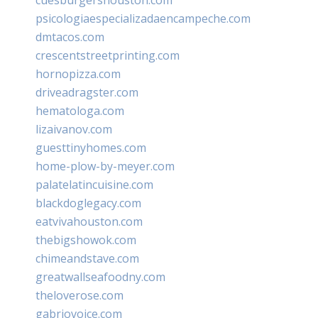
psicologiaespecializadaencampeche.com
dmtacos.com
crescentstreetprinting.com
hornopizza.com
driveadragster.com
hematologa.com
lizaivanov.com
guesttinyhomes.com
home-plow-by-meyer.com
palatelatincuisine.com
blackdoglegacy.com
eatvivahouston.com
thebigshowok.com
chimeandstave.com
greatwallseafoodny.com
theloverose.com
gabriovoice.com