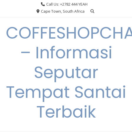
Skip
Call Us: +2782 444 YEAH
to
Cape Town, South Africa
content
COFFESHOPCHA
– Informasi
Seputar
Tempat Santai
Terbaik