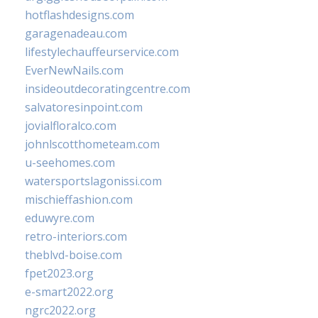
hotflashdesigns.com
garagenadeau.com
lifestylechauffeurservice.com
EverNewNails.com
insideoutdecoratingcentre.com
salvatoresinpoint.com
jovialfloralco.com
johnlscotthometeam.com
u-seehomes.com
watersportslagonissi.com
mischieffashion.com
eduwyre.com
retro-interiors.com
theblvd-boise.com
fpet2023.org
e-smart2022.org
ngrc2022.org