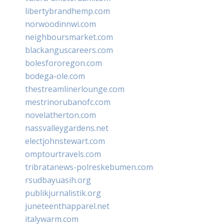
libertybrandhemp.com
norwoodinnwi.com
neighboursmarket.com
blackanguscareers.com
bolesfororegon.com
bodega-ole.com
thestreamlinerlounge.com
mestrinorubanofc.com
novelatherton.com
nassvalleygardens.net
electjohnstewart.com
omptourtravels.com
tribratanews-polreskebumen.com
rsudbayuasih.org
publikjurnalistik.org
juneteenthapparel.net
italywarm.com