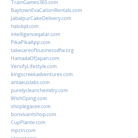
TrainGames365.com
BaytownEvaCationRentals.com
JabalpurCakeDelivery.com
halobjd.com
intelligenceqatar.com
PikaPikaApp.com
takecareofbusinessdfw.org
HamadaOfJapan.com
VersifyLifestyle.com
kingscreekadventures.com
antaeuslabs.com
purelycleanchemdry.com
WishOping.com
shoplegacee.com
bonvivantshop.com
CupPlante.com
mpzin.com