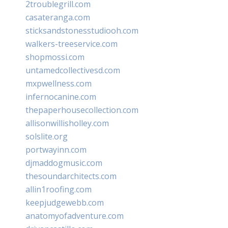
2troublegrill.com
casateranga.com
sticksandstonesstudiooh.com
walkers-treeservice.com
shopmossi.com
untamedcollectivesd.com
mxpwellness.com
infernocanine.com
thepaperhousecollection.com
allisonwillisholley.com
solslite.org
portwayinn.com
djmaddogmusic.com
thesoundarchitects.com
allin1roofing.com
keepjudgewebb.com
anatomyofadventure.com