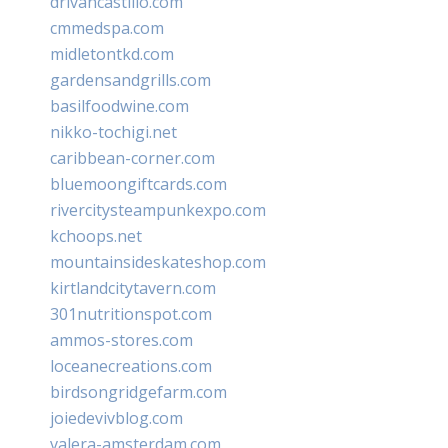
drivancastillo.com
cmmedspa.com
midletontkd.com
gardensandgrills.com
basilfoodwine.com
nikko-tochigi.net
caribbean-corner.com
bluemoongiftcards.com
rivercitysteampunkexpo.com
kchoops.net
mountainsideskateshop.com
kirtlandcitytavern.com
301nutritionspot.com
ammos-stores.com
loceanecreations.com
birdsongridgefarm.com
joiedevivblog.com
valera-amsterdam.com