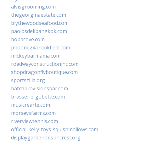
alvisgrooming.com
thegeorginaestate.com
blythewoodseafood.com
paolosdelibangkok.com
bobacove.com
phoone24brookfield.com
mickeybarmama.com
roadwayconstructioninc.com
shopdragonflyboutique.com
sportszilla.org
batchprovisionsbar.com
brasserie-gobette.com
musicrearte.com
morseysfarms.com
riverviewtennis.com
official-kelly-toys-squishmallows.com
displaygardenonsuncrest.org