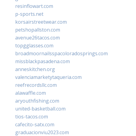
resinflowart.com
p-sports.net
korsairstreetwear.com
petshopallston.com
avenue26tacos.com
topgglasses.com
broadmoornailsspacoloradosprings.com
missblackpasadena.com
anneskitchen.org
valenciamarketytaqueria.com
reefrecordsllc.com
alawaffle.com
aryouthfishing.com
united-basketball.com
tios-tacos.com
cafecito-satx.com
graduacionviu2023.com