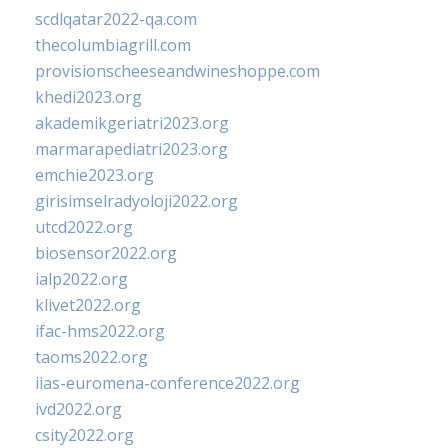
scdlqatar2022-qa.com
thecolumbiagrill.com
provisionscheeseandwineshoppe.com
khedi2023.org
akademikgeriatri2023.org
marmarapediatri2023.org
emchie2023.org
girisimselradyoloji2022.org
utcd2022.org
biosensor2022.org
ialp2022.org
klivet2022.org
ifac-hms2022.org
taoms2022.org
iias-euromena-conference2022.org
ivd2022.org
csity2022.org