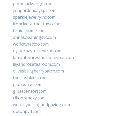
pecanjackstogo.com
zengardendayspa.com
sparklejewelryinc.com
ironcladtattoostudio.com
bruinshome.com
annascleaningsvc.com
wolfcitytattoo.com
oysterbayturkeytrot.com
lafronterarestauranteybar.com
lilyandrosetearoom.com
olivesburgberrypatch.com
theslushkids.com
giobastian.com
glpascensori.com
rifloorepoxy.com
woolleymillingandpaving.com
uptonpvd.com