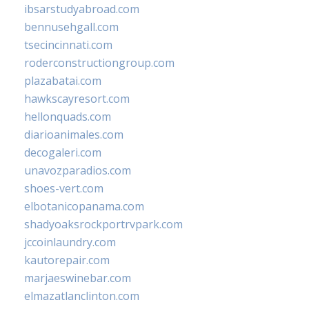
ibsarstudyabroad.com
bennusehgall.com
tsecincinnati.com
roderconstructiongroup.com
plazabatai.com
hawkscayresort.com
hellonquads.com
diarioanimales.com
decogaleri.com
unavozparadios.com
shoes-vert.com
elbotanicopanama.com
shadyoaksrockportrvpark.com
jccoinlaundry.com
kautorepair.com
marjaeswinebar.com
elmazatlanclinton.com