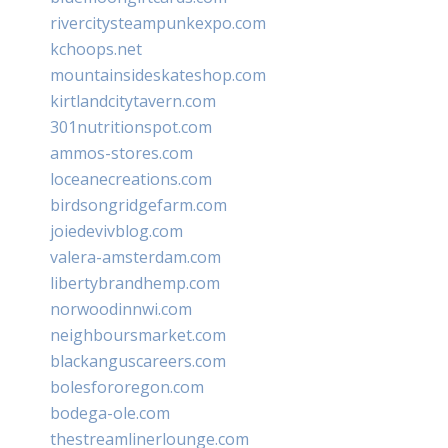
rivercitysteampunkexpo.com
kchoops.net
mountainsideskateshop.com
kirtlandcitytavern.com
301nutritionspot.com
ammos-stores.com
loceanecreations.com
birdsongridgefarm.com
joiedevivblog.com
valera-amsterdam.com
libertybrandhemp.com
norwoodinnwi.com
neighboursmarket.com
blackanguscareers.com
bolesfororegon.com
bodega-ole.com
thestreamlinerlounge.com