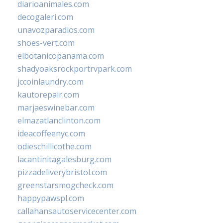
diarioanimales.com
decogaleri.com
unavozparadios.com
shoes-vert.com
elbotanicopanama.com
shadyoaksrockportrvpark.com
jccoinlaundry.com
kautorepair.com
marjaeswinebar.com
elmazatlanclinton.com
ideacoffeenyc.com
odieschillicothe.com
lacantinitagalesburg.com
pizzadeliverybristol.com
greenstarsmogcheck.com
happypawspl.com
callahansautoservicecenter.com