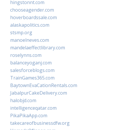
hingstonnt.com
chooseagender.com
hoverboardssale.com
alaskapolitics.com
stsmp.org
manoelneves.com
mandelaeffectlibrary.com
roselynns.com
balanceyoganj.com
salesforceblogs.com
TrainGames365.com
BaytownEvaCationRentals.com
JabalpurCakeDelivery.com
halobjd.com
intelligenceqatar.com
PikaPikaApp.com
takecareofbusinessdfw.org