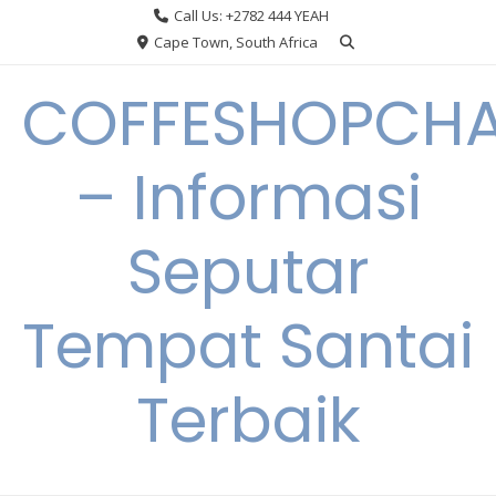
Skip
Call Us: +2782 444 YEAH
to
Cape Town, South Africa
content
COFFESHOPCHA
– Informasi
Seputar
Tempat Santai
Terbaik