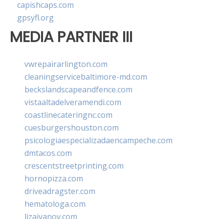
capishcaps.com
gpsyfl.org
MEDIA PARTNER III
vwrepairarlington.com
cleaningservicebaltimore-md.com
beckslandscapeandfence.com
vistaaltadelveramendi.com
coastlinecateringnc.com
cuesburgershouston.com
psicologiaespecializadaencampeche.com
dmtacos.com
crescentstreetprinting.com
hornopizza.com
driveadragster.com
hematologa.com
lizaivanov.com