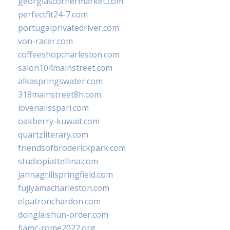
georgiascornermarket.com
perfectfit24-7.com
portugalprivatedriver.com
von-racer.com
coffeeshopcharleston.com
salon104mainstreet.com
alkaspringswater.com
318mainstreet8h.com
lovenailsspari.com
oakberry-kuwait.com
quartzliterary.com
friendsofbroderickpark.com
studiopiattellina.com
jannagrillspringfield.com
fujiyamacharleston.com
elpatronchardon.com
donglaishun-order.com
fiamc-rome2022.org