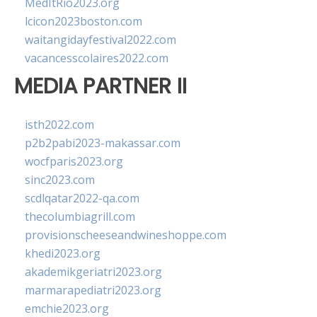
MedItRio2023.org
lcicon2023boston.com
waitangidayfestival2022.com
vacancesscolaires2022.com
MEDIA PARTNER II
isth2022.com
p2b2pabi2023-makassar.com
wocfparis2023.org
sinc2023.com
scdlqatar2022-qa.com
thecolumbiagrill.com
provisionscheeseandwineshoppe.com
khedi2023.org
akademikgeriatri2023.org
marmarapediatri2023.org
emchie2023.org