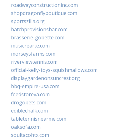
roadwayconstructioninc.com
shopdragonflyboutique.com
sportszilla.org
batchprovisionsbar.com
brasserie-gobette.com
musicrearte.com
morseysfarms.com
riverviewtennis.com
official-kelly-toys-squishmallows.com
displaygardenonsuncrest.org
bbq-empire-usa.com
feedstoreva.com
drogopets.com
ediblechalk.com
tabletennisnearme.com
oaksofa.com
soultacohtx.com