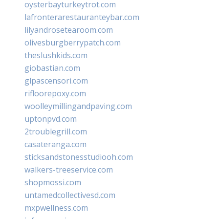
oysterbayturkeytrot.com
lafronterarestauranteybar.com
lilyandrosetearoom.com
olivesburgberrypatch.com
theslushkids.com
giobastian.com
glpascensori.com
rifloorepoxy.com
woolleymillingandpaving.com
uptonpvd.com
2troublegrill.com
casateranga.com
sticksandstonesstudiooh.com
walkers-treeservice.com
shopmossi.com
untamedcollectivesd.com
mxpwellness.com