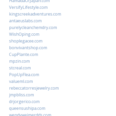
HamadaOfJapan.com
VersifyLifestyle.com
kingscreekadventures.com
antaeuslabs.com
purelycleanchemdry.com
WishOping.com
shoplegacee.com
bonvivantshop.com
CupPlante.com
mpzin.com
stcreal.com
PopUpFlea.com
valueml.com
rebeccatorresjewelry.com
jmpbliss.com
drjorgerico.com
queensushipa.com
wendyweimerdds.com