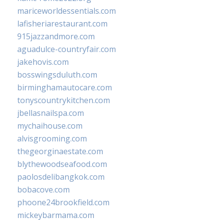
mariceworldessentials.com
lafisheriarestaurant.com
915jazzandmore.com
aguadulce-countryfair.com
jakehovis.com
bosswingsduluth.com
birminghamautocare.com
tonyscountrykitchen.com
jbellasnailspa.com
mychaihouse.com
alvisgrooming.com
thegeorginaestate.com
blythewoodseafood.com
paolosdelibangkok.com
bobacove.com
phoone24brookfield.com
mickeybarmama.com