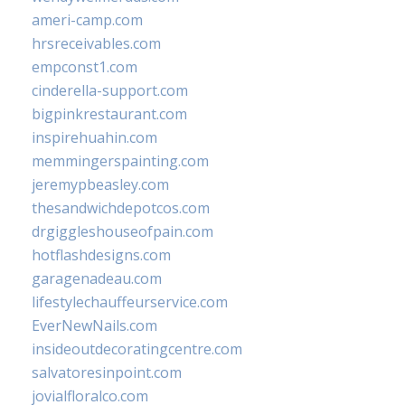
ameri-camp.com
hrsreceivables.com
empconst1.com
cinderella-support.com
bigpinkrestaurant.com
inspirehuahin.com
memmingerspainting.com
jeremypbeasley.com
thesandwichdepotcos.com
drgiggleshouseofpain.com
hotflashdesigns.com
garagenadeau.com
lifestylechauffeurservice.com
EverNewNails.com
insideoutdecoratingcentre.com
salvatoresinpoint.com
jovialfloralco.com