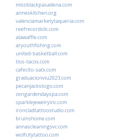
missblackpasadena.com
anneskitchen.org
valenciamarketytaqueria.com
reefrecordsllc.com
alawaffle.com
aryouthfishing.com
united-basketball.com
tios-tacos.com
cafecito-satx.com
graduacionviu2023.com
pecanjackstogo.com
zengardendayspa.com
sparklejewelryinc.com
ironcladtattoostudio.com
bruinshome.com
annascleaningsvc.com
wolfcitytattoo.com