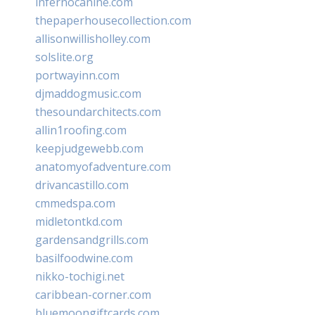
infernocanine.com
thepaperhousecollection.com
allisonwillisholley.com
solslite.org
portwayinn.com
djmaddogmusic.com
thesoundarchitects.com
allin1roofing.com
keepjudgewebb.com
anatomyofadventure.com
drivancastillo.com
cmmedspa.com
midletontkd.com
gardensandgrills.com
basilfoodwine.com
nikko-tochigi.net
caribbean-corner.com
bluemoongiftcards.com