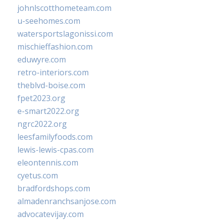
johnlscotthometeam.com
u-seehomes.com
watersportslagonissi.com
mischieffashion.com
eduwyre.com
retro-interiors.com
theblvd-boise.com
fpet2023.org
e-smart2022.org
ngrc2022.org
leesfamilyfoods.com
lewis-lewis-cpas.com
eleontennis.com
cyetus.com
bradfordshops.com
almadenranchsanjose.com
advocatevijay.com