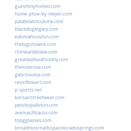
guesttinyhomes.com
home-plow-by-meyer.com
palatelatincuisine.com
blackdoglegacy.com
eatvivahouston.com
thebigshowok.com
chimeandstave.com
greatwallseafoodny.com
theloverose.com
gabriovoice.com
resinflowart.com
p-sports.net
korsairstreetwear.com
petshopallston.com
avenue26tacos.com
topgglasses.com
broadmoornailsspacoloradosprings.com