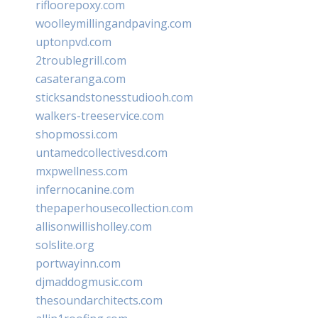
rifloorepoxy.com
woolleymillingandpaving.com
uptonpvd.com
2troublegrill.com
casateranga.com
sticksandstonesstudiooh.com
walkers-treeservice.com
shopmossi.com
untamedcollectivesd.com
mxpwellness.com
infernocanine.com
thepaperhousecollection.com
allisonwillisholley.com
solslite.org
portwayinn.com
djmaddogmusic.com
thesoundarchitects.com