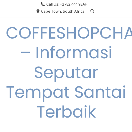
Skip
Call Us: +2782 444 YEAH
to
Cape Town, South Africa
content
COFFESHOPCHA
– Informasi
Seputar
Tempat Santai
Terbaik