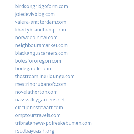
birdsongridgefarm.com
joiedevivblog.com
valera-amsterdam.com
libertybrandhemp.com
norwoodinnwi.com
neighboursmarket.com
blackanguscareers.com
bolesfororegon.com
bodega-ole.com
thestreamlinerlounge.com
mestrinorubanofc.com
novelatherton.com
nassvalleygardens.net
electjohnstewart.com
omptourtravels.com
tribratanews-polreskebumen.com
rsudbayuasih.org