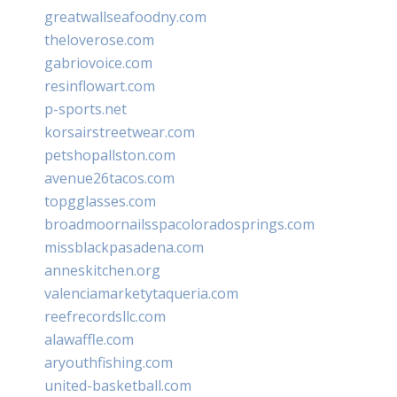
greatwallseafoodny.com
theloverose.com
gabriovoice.com
resinflowart.com
p-sports.net
korsairstreetwear.com
petshopallston.com
avenue26tacos.com
topgglasses.com
broadmoornailsspacoloradosprings.com
missblackpasadena.com
anneskitchen.org
valenciamarketytaqueria.com
reefrecordsllc.com
alawaffle.com
aryouthfishing.com
united-basketball.com