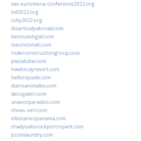
iias-euromena-conference2022.org
ivd2022.org
csity2022.org
ibsarstudyabroad.com
bennusehgall.com
tsecincinnati.com
roderconstructiongroup.com
plazabatai.com
hawkscayresort.com
hellonquads.com
diarioanimales.com
decogaleri.com
unavozparadios.com
shoes-vert.com
elbotanicopanama.com
shadyoaksrockportrvpark.com
jccoinlaundry.com