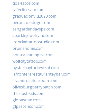
tios-tacos.com
cafecito-satx.com
graduacionviu2023.com
pecanjackstogo.com
zengardendayspa.com
sparklejewelryinc.com
ironcladtattoostudio.com
bruinshome.com
annascleaningsvc.com
wolfcitytattoo.com
oysterbayturkeytrot.com
lafronterarestauranteybar.com
lilyandrosetearoom.com
olivesburgberrypatch.com
theslushkids.com
giobastian.com
glpascensori.com