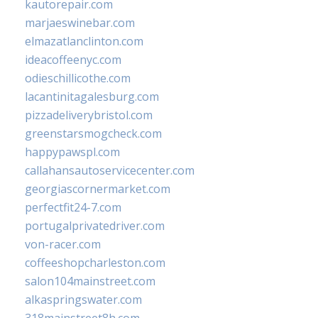
kautorepair.com
marjaeswinebar.com
elmazatlanclinton.com
ideacoffeenyc.com
odieschillicothe.com
lacantinitagalesburg.com
pizzadeliverybristol.com
greenstarsmogcheck.com
happypawspl.com
callahansautoservicecenter.com
georgiascornermarket.com
perfectfit24-7.com
portugalprivatedriver.com
von-racer.com
coffeeshopcharleston.com
salon104mainstreet.com
alkaspringswater.com