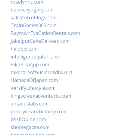
roselynns.com
balanceyoganj.com
salesforceblogs.com
TrainGames365.com
BaytownEvaCationRentals.com
JabalpurCakeDelivery.com
halobjd.com
intelligenceqatar.com
PikaPikaApp.com
takecareofbusinessdfw.org
HamadaOfJapan.com
VersifyLifestyle.com
kingscreekadventures.com
antaeuslabs.com
purelycleanchemdry.com
WishOping.com
shoplegacee.com