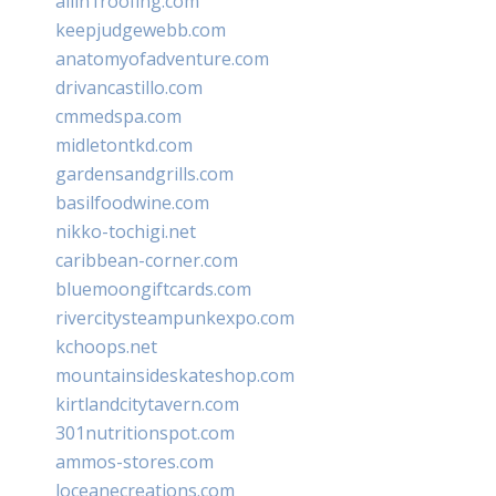
allin1roofing.com
keepjudgewebb.com
anatomyofadventure.com
drivancastillo.com
cmmedspa.com
midletontkd.com
gardensandgrills.com
basilfoodwine.com
nikko-tochigi.net
caribbean-corner.com
bluemoongiftcards.com
rivercitysteampunkexpo.com
kchoops.net
mountainsideskateshop.com
kirtlandcitytavern.com
301nutritionspot.com
ammos-stores.com
loceanecreations.com