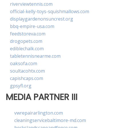
riverviewtennis.com
official-kelly-toys-squishmallows.com
displaygardenonsuncrest.org
bbq-empire-usa.com
feedstoreva.com
drogopets.com
ediblechalk.com
tabletennisnearme.com
oaksofa.com
soultacohtx.com
capishcaps.com
gpsyfl.org
MEDIA PARTNER III
vwrepairarlington.com
cleaningservicebaltimore-md.com
beckslandscapeandfence.com