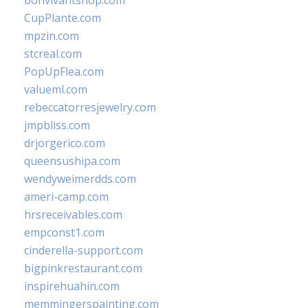
bonvivantshop.com
CupPlante.com
mpzin.com
stcreal.com
PopUpFlea.com
valueml.com
rebeccatorresjewelry.com
jmpbliss.com
drjorgerico.com
queensushipa.com
wendyweimerdds.com
ameri-camp.com
hrsreceivables.com
empconst1.com
cinderella-support.com
bigpinkrestaurant.com
inspirehuahin.com
memmingerspainting.com