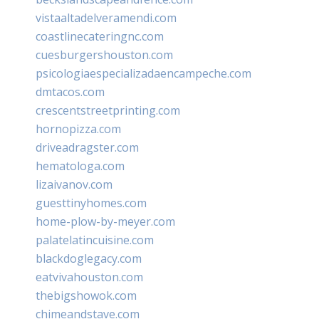
vistaaltadelveramendi.com
coastlinecateringnc.com
cuesburgershouston.com
psicologiaespecializadaencampeche.com
dmtacos.com
crescentstreetprinting.com
hornopizza.com
driveadragster.com
hematologa.com
lizaivanov.com
guesttinyhomes.com
home-plow-by-meyer.com
palatelatincuisine.com
blackdoglegacy.com
eatvivahouston.com
thebigshowok.com
chimeandstave.com