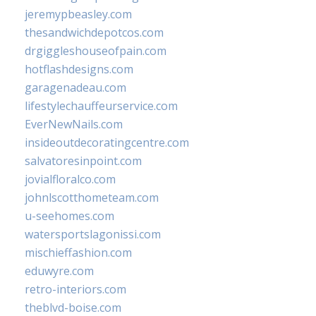
jeremypbeasley.com
thesandwichdepotcos.com
drgiggleshouseofpain.com
hotflashdesigns.com
garagenadeau.com
lifestylechauffeurservice.com
EverNewNails.com
insideoutdecoratingcentre.com
salvatoresinpoint.com
jovialfloralco.com
johnlscotthometeam.com
u-seehomes.com
watersportslagonissi.com
mischieffashion.com
eduwyre.com
retro-interiors.com
theblvd-boise.com