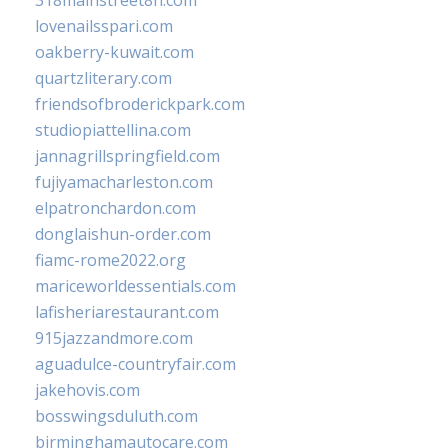
318mainstreet8h.com
lovenailsspari.com
oakberry-kuwait.com
quartzliterary.com
friendsofbroderickpark.com
studiopiattellina.com
jannagrillspringfield.com
fujiyamacharleston.com
elpatronchardon.com
donglaishun-order.com
fiamc-rome2022.org
mariceworldessentials.com
lafisheriarestaurant.com
915jazzandmore.com
aguadulce-countryfair.com
jakehovis.com
bosswingsduluth.com
birminghamautocare.com