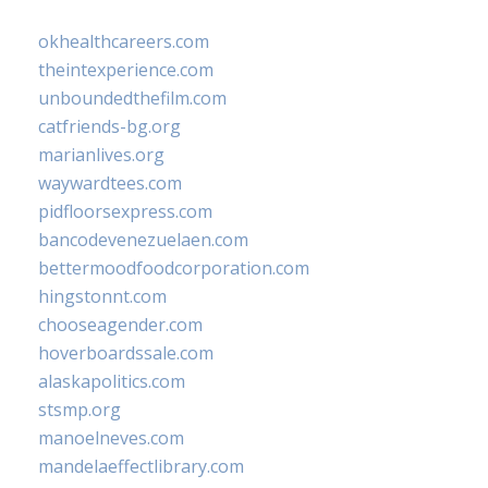
okhealthcareers.com
theintexperience.com
unboundedthefilm.com
catfriends-bg.org
marianlives.org
waywardtees.com
pidfloorsexpress.com
bancodevenezuelaen.com
bettermoodfoodcorporation.com
hingstonnt.com
chooseagender.com
hoverboardssale.com
alaskapolitics.com
stsmp.org
manoelneves.com
mandelaeffectlibrary.com