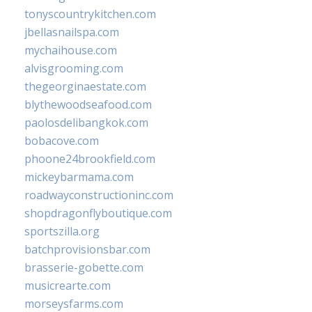
tonyscountrykitchen.com
jbellasnailspa.com
mychaihouse.com
alvisgrooming.com
thegeorginaestate.com
blythewoodseafood.com
paolosdelibangkok.com
bobacove.com
phoone24brookfield.com
mickeybarmama.com
roadwayconstructioninc.com
shopdragonflyboutique.com
sportszilla.org
batchprovisionsbar.com
brasserie-gobette.com
musicrearte.com
morseysfarms.com