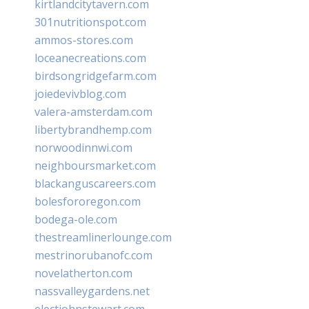
kirtlandcitytavern.com
301nutritionspot.com
ammos-stores.com
loceanecreations.com
birdsongridgefarm.com
joiedevivblog.com
valera-amsterdam.com
libertybrandhemp.com
norwoodinnwi.com
neighboursmarket.com
blackanguscareers.com
bolesfororegon.com
bodega-ole.com
thestreamlinerlounge.com
mestrinorubanofc.com
novelatherton.com
nassvalleygardens.net
electjohnstewart.com