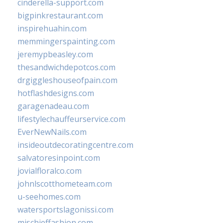
cinderella-support.com
bigpinkrestaurant.com
inspirehuahin.com
memmingerspainting.com
jeremypbeasley.com
thesandwichdepotcos.com
drgiggleshouseofpain.com
hotflashdesigns.com
garagenadeau.com
lifestylechauffeurservice.com
EverNewNails.com
insideoutdecoratingcentre.com
salvatoresinpoint.com
jovialfloralco.com
johnlscotthometeam.com
u-seehomes.com
watersportslagonissi.com
mischieffashion.com