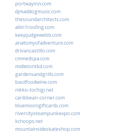
portwayinn.com
djmaddogmusic.com
thesoundarchitects.com
allin1roofing.com
keepjudgewebb.com
anatomyofadventure.com
drivancastillo.com
cmmedspa.com
midletontkd.com
gardensandgrills.com
basilfoodwine.com
nikko-tochigi.net
caribbean-corner.com
bluemoongiftcards.com
rivercitysteampunkexpo.com
kchoops.net
mountainsideskateshop.com