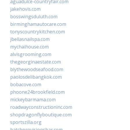
aguadulce-countryfair.com
jakehovis.com
bosswingsduluth.com
birminghamautocare.com
tonyscountrykitchen.com
jbellasnailspa.com
mychaihouse.com
alvisgrooming.com
thegeorginaestate.com
blythewoodseafood.com
paolosdelibangkok.com
bobacove.com
phoone24brookfield.com
mickeybarmama.com
roadwayconstructioninc.com
shopdragonflyboutique.com
sportszilla.org
batchprovisionsbar.com