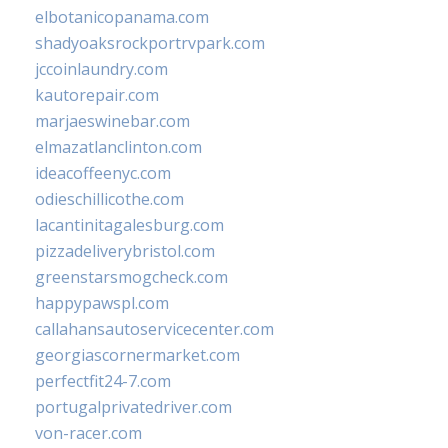
elbotanicopanama.com
shadyoaksrockportrvpark.com
jccoinlaundry.com
kautorepair.com
marjaeswinebar.com
elmazatlanclinton.com
ideacoffeenyc.com
odieschillicothe.com
lacantinitagalesburg.com
pizzadeliverybristol.com
greenstarsmogcheck.com
happypawspl.com
callahansautoservicecenter.com
georgiascornermarket.com
perfectfit24-7.com
portugalprivatedriver.com
von-racer.com