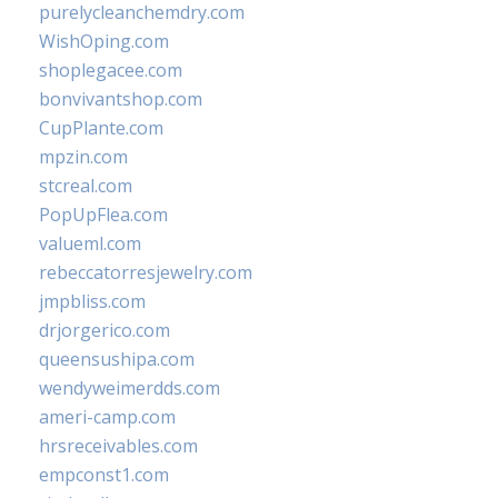
purelycleanchemdry.com
WishOping.com
shoplegacee.com
bonvivantshop.com
CupPlante.com
mpzin.com
stcreal.com
PopUpFlea.com
valueml.com
rebeccatorresjewelry.com
jmpbliss.com
drjorgerico.com
queensushipa.com
wendyweimerdds.com
ameri-camp.com
hrsreceivables.com
empconst1.com