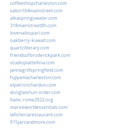
coffeeshopcharleston.com
salon104mainstreet.com
alkaspringswater.com
318mainstreet8h.com
lovenailsspari.com
oakberry-kuwait.com
quartzliterary.com
friendsofbroderickpark.com
studiopiattellina.com
jannagrillspringfield.com
fujiyamacharleston.com
elpatronchardon.com
donglaishun-order.com
fiamc-rome2022.org
mariceworldessentials.com
lafisheriarestaurant.com
915jazzandmore.com