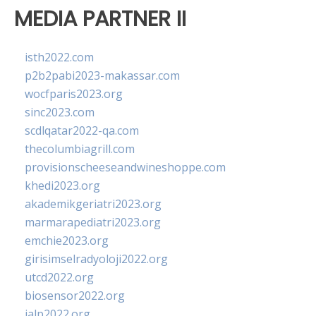
MEDIA PARTNER II
isth2022.com
p2b2pabi2023-makassar.com
wocfparis2023.org
sinc2023.com
scdlqatar2022-qa.com
thecolumbiagrill.com
provisionscheeseandwineshoppe.com
khedi2023.org
akademikgeriatri2023.org
marmarapediatri2023.org
emchie2023.org
girisimselradyoloji2022.org
utcd2022.org
biosensor2022.org
ialp2022.org