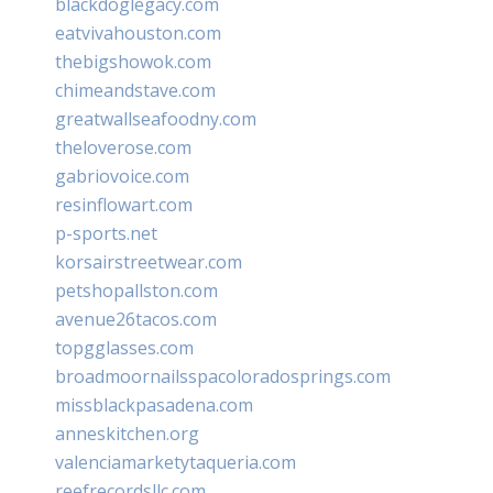
blackdoglegacy.com
eatvivahouston.com
thebigshowok.com
chimeandstave.com
greatwallseafoodny.com
theloverose.com
gabriovoice.com
resinflowart.com
p-sports.net
korsairstreetwear.com
petshopallston.com
avenue26tacos.com
topgglasses.com
broadmoornailsspacoloradosprings.com
missblackpasadena.com
anneskitchen.org
valenciamarketytaqueria.com
reefrecordsllc.com