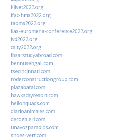
klivet2022.org
ifac-hms2022.org
taoms2022.org
iias-euromena-conference2022.org
ivd2022.org
csity2022.org
ibsarstudyabroad.com
bennusehgall.com
tsecincinnati.com
roderconstructiongroup.com
plazabatai.com
hawkscayresort.com
hellonquads.com
diarioanimales.com
decogaleri.com
unavozparadios.com
shoes-vert.com