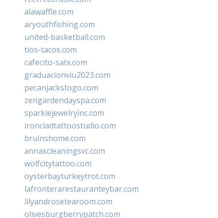
alawaffle.com
aryouthfishing.com
united-basketball.com
tios-tacos.com
cafecito-satx.com
graduacionviu2023.com
pecanjackstogo.com
zengardendayspa.com
sparklejewelryinc.com
ironcladtattoostudio.com
bruinshome.com
annascleaningsvc.com
wolfcitytattoo.com
oysterbayturkeytrot.com
lafronterarestauranteybar.com
lilyandrosetearoom.com
olivesburgberrypatch.com