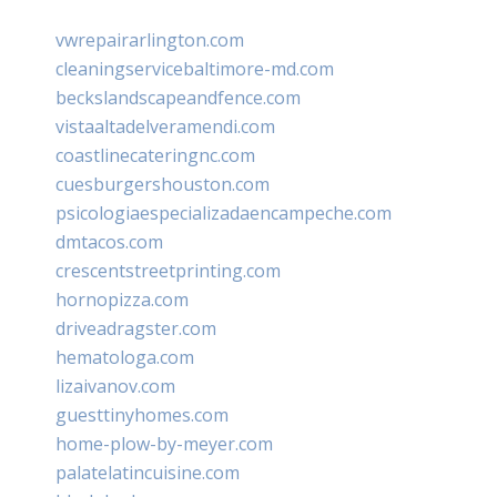
vwrepairarlington.com
cleaningservicebaltimore-md.com
beckslandscapeandfence.com
vistaaltadelveramendi.com
coastlinecateringnc.com
cuesburgershouston.com
psicologiaespecializadaencampeche.com
dmtacos.com
crescentstreetprinting.com
hornopizza.com
driveadragster.com
hematologa.com
lizaivanov.com
guesttinyhomes.com
home-plow-by-meyer.com
palatelatincuisine.com