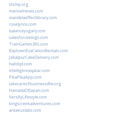
stsmp.org
manoelneves.com
mandelaeffectlibrary.com
roselynns.com
balanceyoganj.com
salesforceblogs.com
TrainGames365.com
BaytownEvaCationRentals.com
JabalpurCakeDelivery.com
halobjd.com
intelligenceqatar.com
PikaPikaApp.com
takecareofbusinessdfw.org
HamadaOfJapan.com
VersifyLifestyle.com
kingscreekadventures.com
antaeuslabs.com