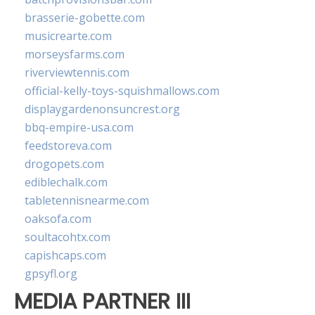
brasserie-gobette.com
musicrearte.com
morseysfarms.com
riverviewtennis.com
official-kelly-toys-squishmallows.com
displaygardenonsuncrest.org
bbq-empire-usa.com
feedstoreva.com
drogopets.com
ediblechalk.com
tabletennisnearme.com
oaksofa.com
soultacohtx.com
capishcaps.com
gpsyfl.org
MEDIA PARTNER III