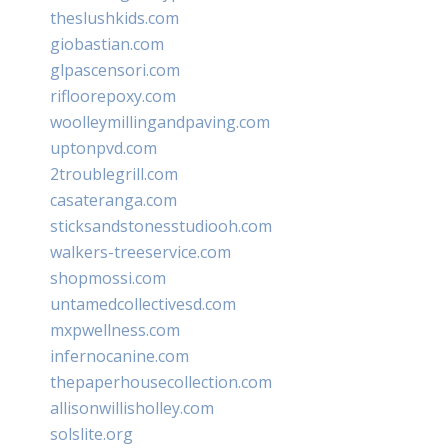
theslushkids.com
giobastian.com
glpascensori.com
rifloorepoxy.com
woolleymillingandpaving.com
uptonpvd.com
2troublegrill.com
casateranga.com
sticksandstonesstudiooh.com
walkers-treeservice.com
shopmossi.com
untamedcollectivesd.com
mxpwellness.com
infernocanine.com
thepaperhousecollection.com
allisonwillisholley.com
solslite.org