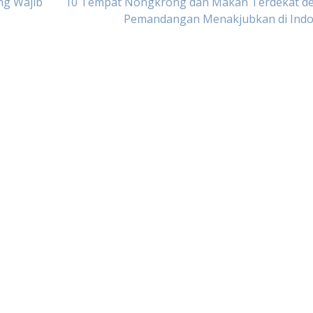
ng Wajib
10 Tempat Nongkrong dan Makan Terdekat d
Pemandangan Menakjubkan di Indo