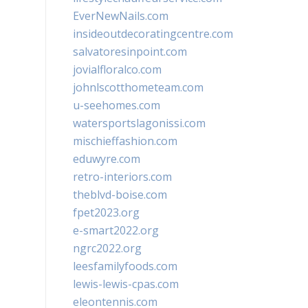
EverNewNails.com
insideoutdecoratingcentre.com
salvatoresinpoint.com
jovialfloralco.com
johnlscotthometeam.com
u-seehomes.com
watersportslagonissi.com
mischieffashion.com
eduwyre.com
retro-interiors.com
theblvd-boise.com
fpet2023.org
e-smart2022.org
ngrc2022.org
leesfamilyfoods.com
lewis-lewis-cpas.com
eleontennis.com