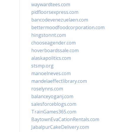
waywardtees.com
pidfloorsexpress.com
bancodevenezuelaen.com
bettermoodfoodcorporation.com
hingstonnt.com
chooseagender.com
hoverboardssale.com
alaskapolitics.com
stsmp.org
manoelneves.com
mandelaeffectlibrary.com
roselynns.com
balanceyoganj.com
salesforceblogs.com
TrainGames365.com
BaytownEvaCationRentals.com
JabalpurCakeDelivery.com