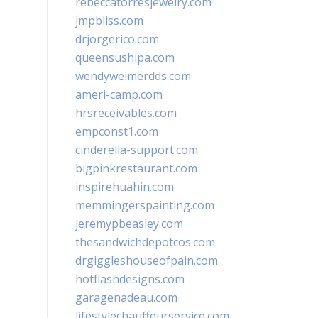
rebeccatorresjewelry.com
jmpbliss.com
drjorgerico.com
queensushipa.com
wendyweimerdds.com
ameri-camp.com
hrsreceivables.com
empconst1.com
cinderella-support.com
bigpinkrestaurant.com
inspirehuahin.com
memmingerspainting.com
jeremypbeasley.com
thesandwichdepotcos.com
drgiggleshouseofpain.com
hotflashdesigns.com
garagenadeau.com
lifestylechauffeurservice.com