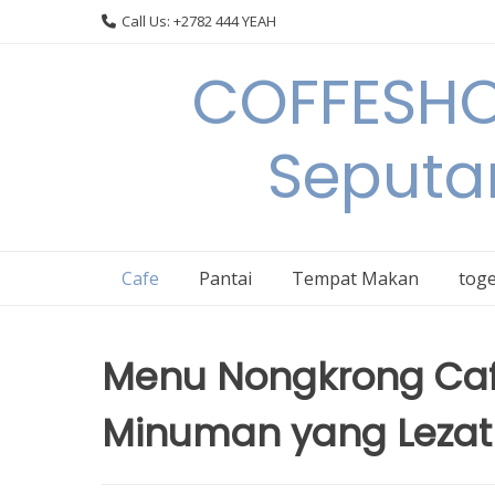
Skip
Call Us: +2782 444 YEAH
to
content
COFFESHO
Seputa
Cafe
Pantai
Tempat Makan
toge
Menu Nongkrong Caf
Minuman yang Lezat