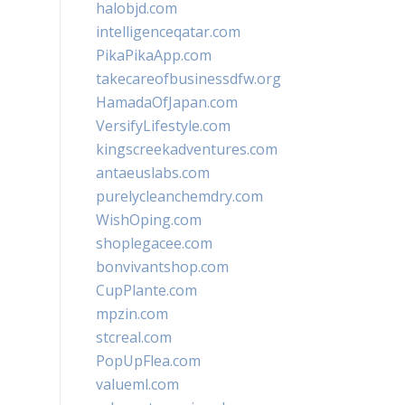
halobjd.com
intelligenceqatar.com
PikaPikaApp.com
takecareofbusinessdfw.org
HamadaOfJapan.com
VersifyLifestyle.com
kingscreekadventures.com
antaeuslabs.com
purelycleanchemdry.com
WishOping.com
shoplegacee.com
bonvivantshop.com
CupPlante.com
mpzin.com
stcreal.com
PopUpFlea.com
valueml.com