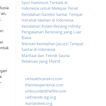
Spot Hammock Terbaik di
Rusia
Indonesia untuk Melepas Penat
ran,
Keindahan Gazebo Santai: Tempat
.
Istirahat Idaman di Indonesia
Keindahan Kolam Renang Infinity:
ri
Pengalaman Berenang yang Luar
Biasa
an
Nikmati Keindahan Jacuzzi Tempat
untuk
Santai di Indonesia
Manfaat dan Teknik Sauna
Relaksasi yang Efektif
ngan
a
okhealthcareers.com
-
theintexperience.com
unboundedthefilm.com
catfriends-bg.org
marianlives.org