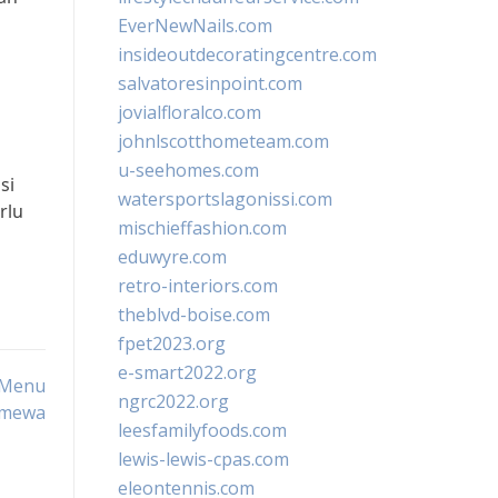
EverNewNails.com
insideoutdecoratingcentre.com
salvatoresinpoint.com
jovialfloralco.com
johnlscotthometeam.com
u-seehomes.com
si
watersportslagonissi.com
rlu
mischieffashion.com
eduwyre.com
retro-interiors.com
theblvd-boise.com
fpet2023.org
e-smart2022.org
 Menu
ngrc2022.org
imewa
leesfamilyfoods.com
lewis-lewis-cpas.com
eleontennis.com