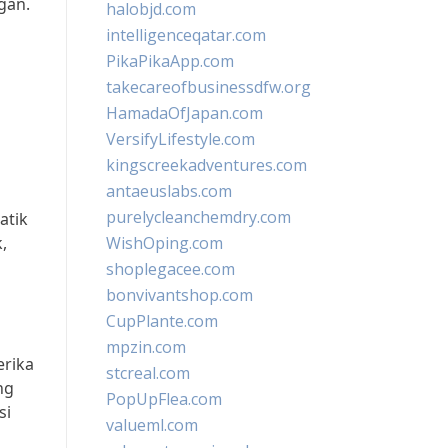
gan.
halobjd.com
intelligenceqatar.com
PikaPikaApp.com
takecareofbusinessdfw.org
HamadaOfJapan.com
VersifyLifestyle.com
kingscreekadventures.com
antaeuslabs.com
purelycleanchemdry.com
atik
,
WishOping.com
shoplegacee.com
bonvivantshop.com
CupPlante.com
mpzin.com
erika
stcreal.com
ng
PopUpFlea.com
si
valueml.com