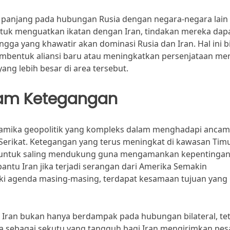
ak panjang pada hubungan Rusia dengan negara-negara lain 
tuk menguatkan ikatan dengan Iran, tindakan mereka dap
ngga yang khawatir akan dominasi Rusia dan Iran. Hal ini b
bentuk aliansi baru atau meningkatkan persenjataan mer
ng lebih besar di area tersebut.
alam Ketegangan
inamika geopolitik yang kompleks dalam menghadapi anca
Serikat. Ketegangan yang terus meningkat di kawasan Tim
 untuk saling mendukung guna mengamankan kepentinga
tu Iran jika terjadi serangan dari Amerika Semakin
i agenda masing-masing, terdapat kesamaan tujuan yang
a Iran bukan hanya berdampak pada hubungan bilateral, te
ia sebagai sekutu yang tangguh bagi Iran mengirimkan pes