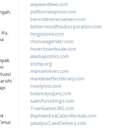
waywardtees.com
pidfloorsexpress.com
ngah.
bancodevenezuelaen.com
bettermoodfoodcorporation.com
itu,
hingstonnt.com
wa
chooseagender.com
hoverboardssale.com
alaskapolitics.com
ampak
stsmp.org
mi
manoelneves.com
tuasi
mandelaeffectlibrary.com
aruhi
roselynns.com
api
balanceyoganj.com
salesforceblogs.com
TrainGames365.com
ya
BaytownEvaCationRentals.com
Timur
JabalpurCakeDelivery.com