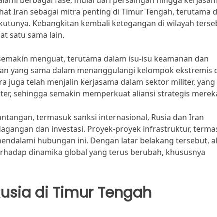
galami berbagai fase, mulai dari persaingan hingga kerjasa
ihat Iran sebagai mitra penting di Timur Tengah, terutama 
utunya. Kebangkitan kembali ketegangan di wilayah terse
t satu sama lain.
 semakin menguat, terutama dalam isu-isu keamanan dan
ngan yang sama dalam menanggulangi kelompok ekstremis d
ra juga telah menjalin kerjasama dalam sektor militer, yang
ter, sehingga semakin memperkuat aliansi strategis merek
antangan, termasuk sanksi internasional, Rusia dan Iran
gangan dan investasi. Proyek-proyek infrastruktur, terma
endalami hubungan ini. Dengan latar belakang tersebut, al
terhadap dinamika global yang terus berubah, khususnya
Rusia di Timur Tengah