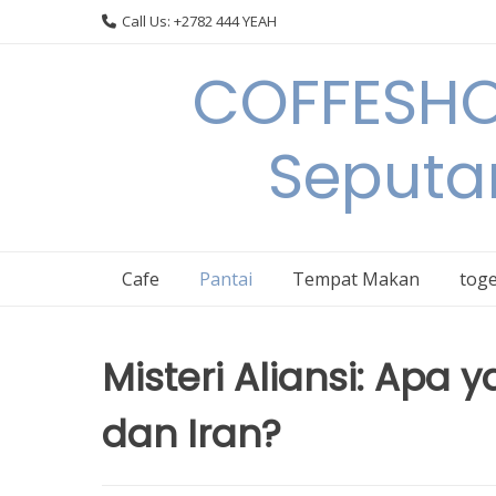
Skip
Call Us: +2782 444 YEAH
to
content
COFFESHO
Seputa
Cafe
Pantai
Tempat Makan
toge
Misteri Aliansi: Apa
dan Iran?