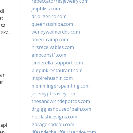
rebeccatorresjewelry.com
jmpbliss.com
di
drjorgerico.com
at
queensushipa.com
isa
wendyweimerdds.com
eka,
ameri-camp.com
hrsreceivables.com
empconst1.com
cinderella-support.com
bigpinkrestaurant.com
man
inspirehuahin.com
ur
memmingerspainting.com
n
jeremypbeasley.com
thesandwichdepotcos.com
drgiggleshouseofpain.com
hotflashdesigns.com
garagenadeau.com
tapi
an
lifestylechauffeurservice.com