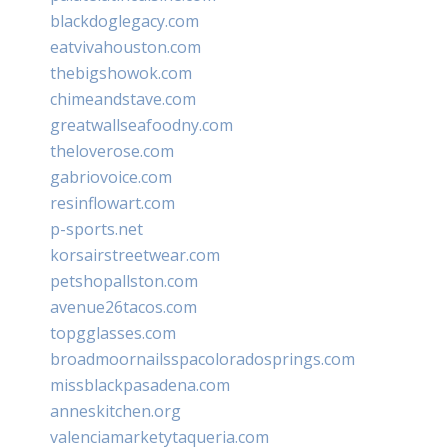
blackdoglegacy.com
eatvivahouston.com
thebigshowok.com
chimeandstave.com
greatwallseafoodny.com
theloverose.com
gabriovoice.com
resinflowart.com
p-sports.net
korsairstreetwear.com
petshopallston.com
avenue26tacos.com
topgglasses.com
broadmoornailsspacoloradosprings.com
missblackpasadena.com
anneskitchen.org
valenciamarketytaqueria.com