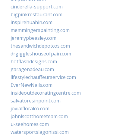
cinderella-support.com
bigpinkrestaurant.com
inspirehuahin.com
memmingerspainting.com
jeremypbeasley.com
thesandwichdepotcos.com
drgiggleshouseofpain.com
hotflashdesigns.com
garagenadeau.com
lifestylechauffeurservice.com
EverNewNails.com
insideoutdecoratingcentre.com
salvatoresinpoint.com
jovialfloralco.com
johnlscotthometeam.com
u-seehomes.com
watersportslagonissi.com