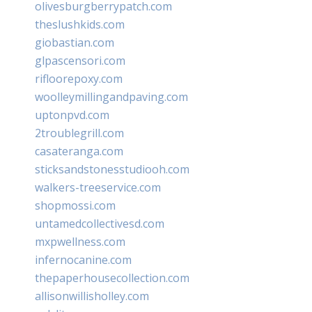
olivesburgberrypatch.com
theslushkids.com
giobastian.com
glpascensori.com
rifloorepoxy.com
woolleymillingandpaving.com
uptonpvd.com
2troublegrill.com
casateranga.com
sticksandstonesstudiooh.com
walkers-treeservice.com
shopmossi.com
untamedcollectivesd.com
mxpwellness.com
infernocanine.com
thepaperhousecollection.com
allisonwillisholley.com