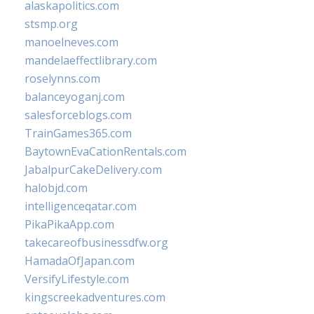
alaskapolitics.com
stsmp.org
manoelneves.com
mandelaeffectlibrary.com
roselynns.com
balanceyoganj.com
salesforceblogs.com
TrainGames365.com
BaytownEvaCationRentals.com
JabalpurCakeDelivery.com
halobjd.com
intelligenceqatar.com
PikaPikaApp.com
takecareofbusinessdfw.org
HamadaOfJapan.com
VersifyLifestyle.com
kingscreekadventures.com