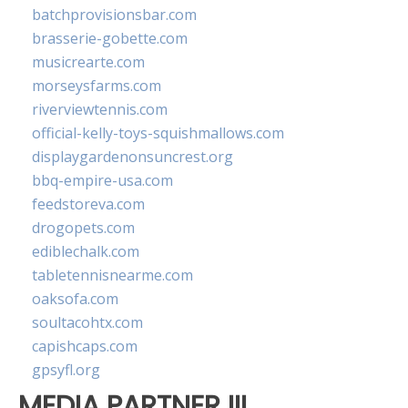
batchprovisionsbar.com
brasserie-gobette.com
musicrearte.com
morseysfarms.com
riverviewtennis.com
official-kelly-toys-squishmallows.com
displaygardenonsuncrest.org
bbq-empire-usa.com
feedstoreva.com
drogopets.com
ediblechalk.com
tabletennisnearme.com
oaksofa.com
soultacohtx.com
capishcaps.com
gpsyfl.org
MEDIA PARTNER III