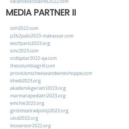
vacancesscolaires2022.com
MEDIA PARTNER II
isth2022.com
p2b2pabi2023-makassar.com
wocfparis2023.org
sinc2023.com
scdlqatar2022-qa.com
thecolumbiagrill.com
provisionscheeseandwineshoppe.com
khedi2023.org
akademikgeriatri2023.org
marmarapediatri2023.org
emchie2023.org
girisimselradyoloji2022.org
utcd2022.org
biosensor2022.org