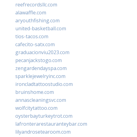
reefrecordsllc.com
alawaffle.com
aryouthfishing.com
united-basketball.com
tios-tacos.com
cafecito-satx.com
graduacionviu2023.com
pecanjackstogo.com
zengardendayspa.com
sparklejewelryinc.com
ironcladtattoostudio.com
bruinshome.com
annascleaningsvc.com
wolfcitytattoo.com
oysterbayturkeytrot.com
lafronterarestauranteybar.com
lilyandrosetearoom.com