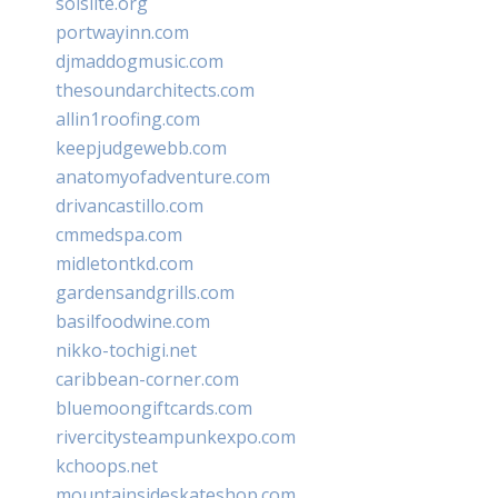
solslite.org
portwayinn.com
djmaddogmusic.com
thesoundarchitects.com
allin1roofing.com
keepjudgewebb.com
anatomyofadventure.com
drivancastillo.com
cmmedspa.com
midletontkd.com
gardensandgrills.com
basilfoodwine.com
nikko-tochigi.net
caribbean-corner.com
bluemoongiftcards.com
rivercitysteampunkexpo.com
kchoops.net
mountainsideskateshop.com