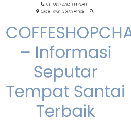
Skip
Call Us: +2782 444 YEAH
to
Cape Town, South Africa
content
COFFESHOPCHA
– Informasi
Seputar
Tempat Santai
Terbaik