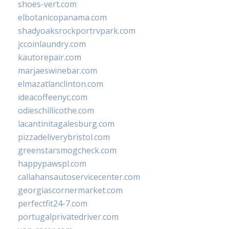
shoes-vert.com
elbotanicopanama.com
shadyoaksrockportrvpark.com
jccoinlaundry.com
kautorepair.com
marjaeswinebar.com
elmazatlanclinton.com
ideacoffeenyc.com
odieschillicothe.com
lacantinitagalesburg.com
pizzadeliverybristol.com
greenstarsmogcheck.com
happypawspl.com
callahansautoservicecenter.com
georgiascornermarket.com
perfectfit24-7.com
portugalprivatedriver.com