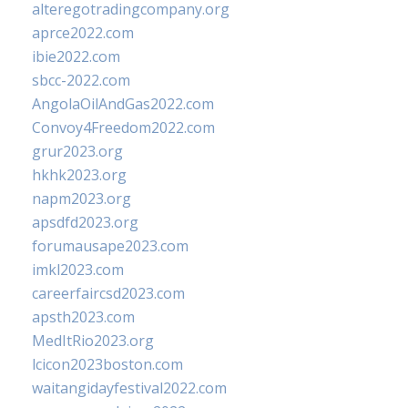
alteregotradingcompany.org
aprce2022.com
ibie2022.com
sbcc-2022.com
AngolaOilAndGas2022.com
Convoy4Freedom2022.com
grur2023.org
hkhk2023.org
napm2023.org
apsdfd2023.org
forumausape2023.com
imkl2023.com
careerfaircsd2023.com
apsth2023.com
MedItRio2023.org
lcicon2023boston.com
waitangidayfestival2022.com