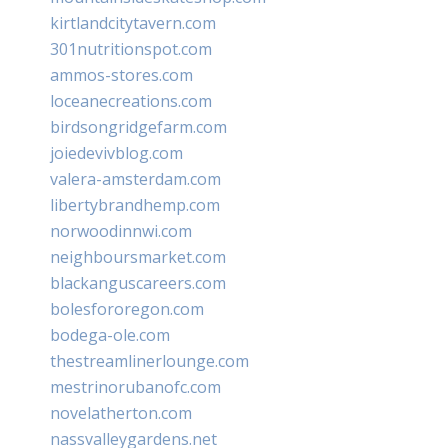
kirtlandcitytavern.com
301nutritionspot.com
ammos-stores.com
loceanecreations.com
birdsongridgefarm.com
joiedevivblog.com
valera-amsterdam.com
libertybrandhemp.com
norwoodinnwi.com
neighboursmarket.com
blackanguscareers.com
bolesfororegon.com
bodega-ole.com
thestreamlinerlounge.com
mestrinorubanofc.com
novelatherton.com
nassvalleygardens.net