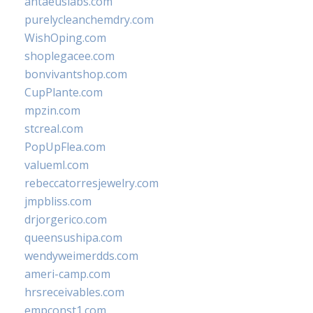
antaeuslabs.com
purelycleanchemdry.com
WishOping.com
shoplegacee.com
bonvivantshop.com
CupPlante.com
mpzin.com
stcreal.com
PopUpFlea.com
valueml.com
rebeccatorresjewelry.com
jmpbliss.com
drjorgerico.com
queensushipa.com
wendyweimerdds.com
ameri-camp.com
hrsreceivables.com
empconst1.com