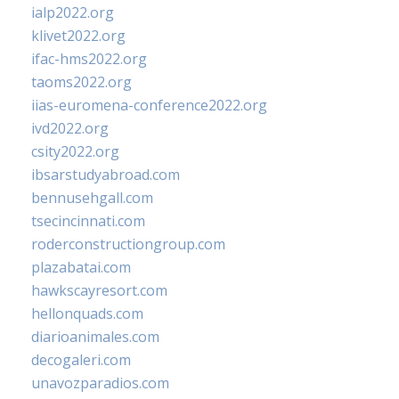
ialp2022.org
klivet2022.org
ifac-hms2022.org
taoms2022.org
iias-euromena-conference2022.org
ivd2022.org
csity2022.org
ibsarstudyabroad.com
bennusehgall.com
tsecincinnati.com
roderconstructiongroup.com
plazabatai.com
hawkscayresort.com
hellonquads.com
diarioanimales.com
decogaleri.com
unavozparadios.com