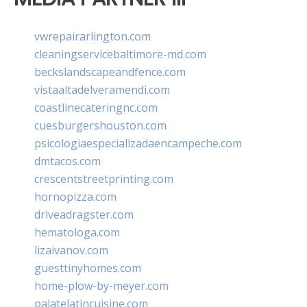
vwrepairarlington.com
cleaningservicebaltimore-md.com
beckslandscapeandfence.com
vistaaltadelveramendi.com
coastlinecateringnc.com
cuesburgershouston.com
psicologiaespecializadaencampeche.com
dmtacos.com
crescentstreetprinting.com
hornopizza.com
driveadragster.com
hematologa.com
lizaivanov.com
guesttinyhomes.com
home-plow-by-meyer.com
palatelatincuisine.com