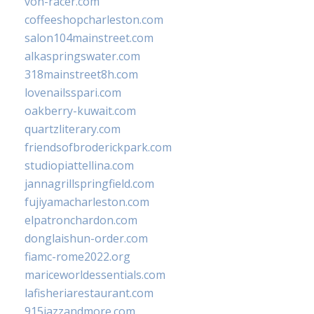
von-racer.com
coffeeshopcharleston.com
salon104mainstreet.com
alkaspringswater.com
318mainstreet8h.com
lovenailsspari.com
oakberry-kuwait.com
quartzliterary.com
friendsofbroderickpark.com
studiopiattellina.com
jannagrillspringfield.com
fujiyamacharleston.com
elpatronchardon.com
donglaishun-order.com
fiamc-rome2022.org
mariceworldessentials.com
lafisheriarestaurant.com
915jazzandmore.com