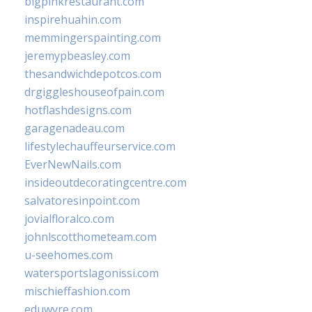
bigpinkrestaurant.com
inspirehuahin.com
memmingerspainting.com
jeremypbeasley.com
thesandwichdepotcos.com
drgiggleshouseofpain.com
hotflashdesigns.com
garagenadeau.com
lifestylechauffeurservice.com
EverNewNails.com
insideoutdecoratingcentre.com
salvatoresinpoint.com
jovialfloralco.com
johnlscotthometeam.com
u-seehomes.com
watersportslagonissi.com
mischieffashion.com
eduwyre.com