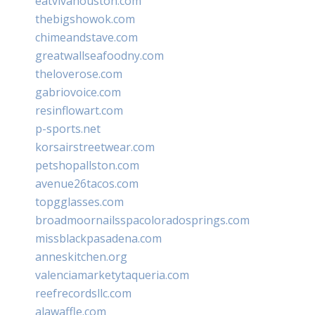
eatvivahouston.com
thebigshowok.com
chimeandstave.com
greatwallseafoodny.com
theloverose.com
gabriovoice.com
resinflowart.com
p-sports.net
korsairstreetwear.com
petshopallston.com
avenue26tacos.com
topgglasses.com
broadmoornailsspacoloradosprings.com
missblackpasadena.com
anneskitchen.org
valenciamarketytaqueria.com
reefrecordsllc.com
alawaffle.com