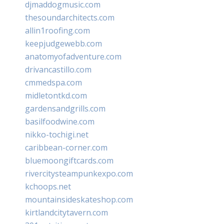
djmaddogmusic.com
thesoundarchitects.com
allin1roofing.com
keepjudgewebb.com
anatomyofadventure.com
drivancastillo.com
cmmedspa.com
midletontkd.com
gardensandgrills.com
basilfoodwine.com
nikko-tochigi.net
caribbean-corner.com
bluemoongiftcards.com
rivercitysteampunkexpo.com
kchoops.net
mountainsideskateshop.com
kirtlandcitytavern.com