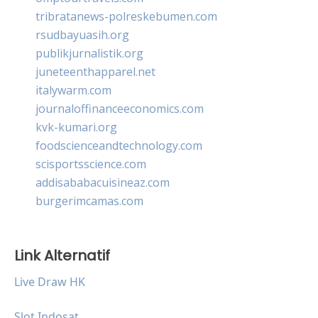
tribratanews-polreskebumen.com
rsudbayuasih.org
publikjurnalistik.org
juneteenthapparel.net
italywarm.com
journaloffinanceeconomics.com
kvk-kumari.org
foodscienceandtechnology.com
scisportsscience.com
addisababacuisineaz.com
burgerimcamas.com
Link Alternatif
Live Draw HK
Slot Indosat