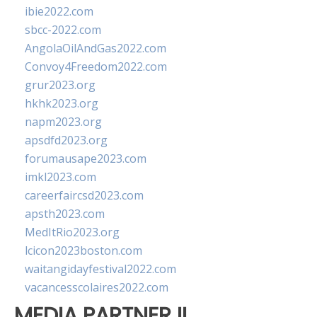
ibie2022.com
sbcc-2022.com
AngolaOilAndGas2022.com
Convoy4Freedom2022.com
grur2023.org
hkhk2023.org
napm2023.org
apsdfd2023.org
forumausape2023.com
imkl2023.com
careerfaircsd2023.com
apsth2023.com
MedItRio2023.org
lcicon2023boston.com
waitangidayfestival2022.com
vacancesscolaires2022.com
MEDIA PARTNER II