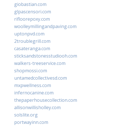
giobastian.com
glpascensori.com
rifloorepoxy.com
woolleymillingandpaving.com
uptonpvd.com
2troublegrill.com
casateranga.com
sticksandstonesstudiooh.com
walkers-treeservice.com
shopmossi.com
untamedcollectivesd.com
mxpwellness.com
infernocanine.com
thepaperhousecollection.com
allisonwillisholley.com
solslite.org
portwayinn.com