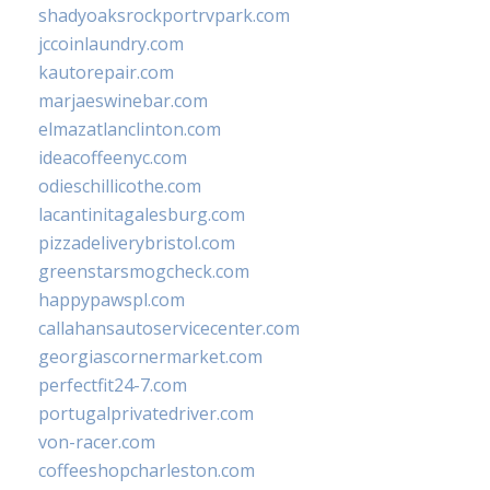
shadyoaksrockportrvpark.com
jccoinlaundry.com
kautorepair.com
marjaeswinebar.com
elmazatlanclinton.com
ideacoffeenyc.com
odieschillicothe.com
lacantinitagalesburg.com
pizzadeliverybristol.com
greenstarsmogcheck.com
happypawspl.com
callahansautoservicecenter.com
georgiascornermarket.com
perfectfit24-7.com
portugalprivatedriver.com
von-racer.com
coffeeshopcharleston.com