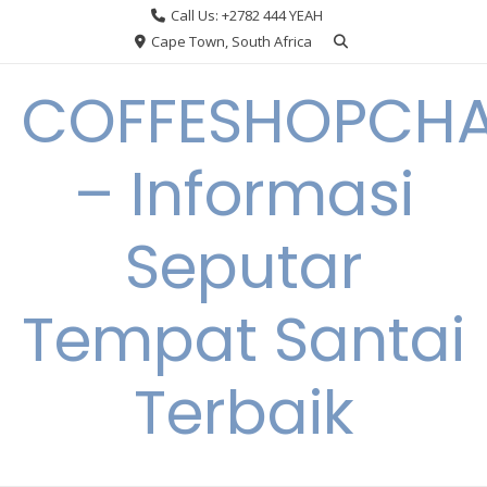
Skip
Call Us: +2782 444 YEAH
to
Cape Town, South Africa
content
COFFESHOPCHA
– Informasi
Seputar
Tempat Santai
Terbaik