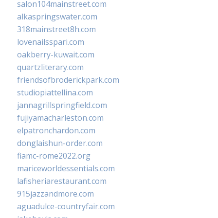
salon104mainstreet.com
alkaspringswater.com
318mainstreet8h.com
lovenailsspari.com
oakberry-kuwait.com
quartzliterary.com
friendsofbroderickpark.com
studiopiattellina.com
jannagrillspringfield.com
fujiyamacharleston.com
elpatronchardon.com
donglaishun-order.com
fiamc-rome2022.org
mariceworldessentials.com
lafisheriarestaurant.com
915jazzandmore.com
aguadulce-countryfair.com