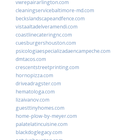
vwrepairarlington.com
cleaningservicebaltimore-md.com
beckslandscapeandfence.com
vistaaltadelveramendi.com
coastlinecateringnc.com
cuesburgershouston.com
psicologiaespecializadaencampeche.com
dmtacos.com
crescentstreetprinting.com
hornopizza.com
driveadragster.com
hematologa.com
lizaivanov.com
guesttinyhomes.com
home-plow-by-meyer.com
palatelatincuisine.com
blackdoglegacy.com