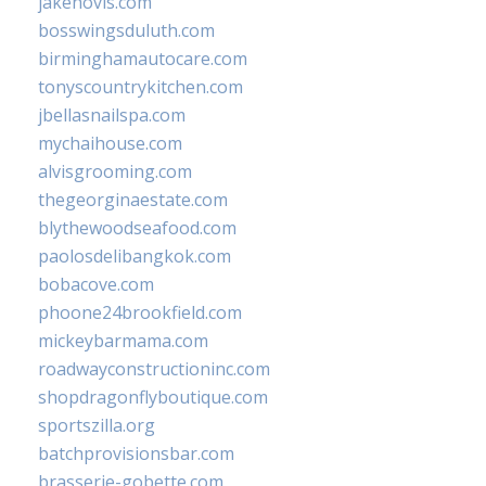
jakehovis.com
bosswingsduluth.com
birminghamautocare.com
tonyscountrykitchen.com
jbellasnailspa.com
mychaihouse.com
alvisgrooming.com
thegeorginaestate.com
blythewoodseafood.com
paolosdelibangkok.com
bobacove.com
phoone24brookfield.com
mickeybarmama.com
roadwayconstructioninc.com
shopdragonflyboutique.com
sportszilla.org
batchprovisionsbar.com
brasserie-gobette.com