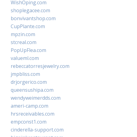
WishOping.com
shoplegacee.com
bonvivantshop.com
CupPlante.com
mpzin.com
stcreal.com
PopUpFlea.com
valueml.com
rebeccatorresjewelry.com
jmpbliss.com
drjorgerico.com
queensushipa.com
wendyweimerdds.com
ameri-camp.com
hrsreceivables.com
empconst1.com
cinderella-support.com