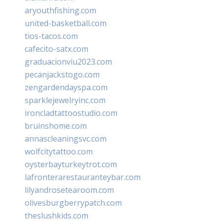
aryouthfishing.com
united-basketball.com
tios-tacos.com
cafecito-satx.com
graduacionviu2023.com
pecanjackstogo.com
zengardendayspa.com
sparklejewelryinc.com
ironcladtattoostudio.com
bruinshome.com
annascleaningsvc.com
wolfcitytattoo.com
oysterbayturkeytrot.com
lafronterarestauranteybar.com
lilyandrosetearoom.com
olivesburgberrypatch.com
theslushkids.com