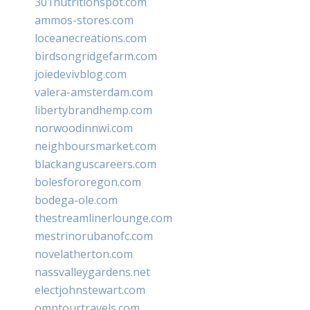
301nutritionspot.com
ammos-stores.com
loceanecreations.com
birdsongridgefarm.com
joiedevivblog.com
valera-amsterdam.com
libertybrandhemp.com
norwoodinnwi.com
neighboursmarket.com
blackanguscareers.com
bolesfororegon.com
bodega-ole.com
thestreamlinerlounge.com
mestrinorubanofc.com
novelatherton.com
nassvalleygardens.net
electjohnstewart.com
omptourtravels.com