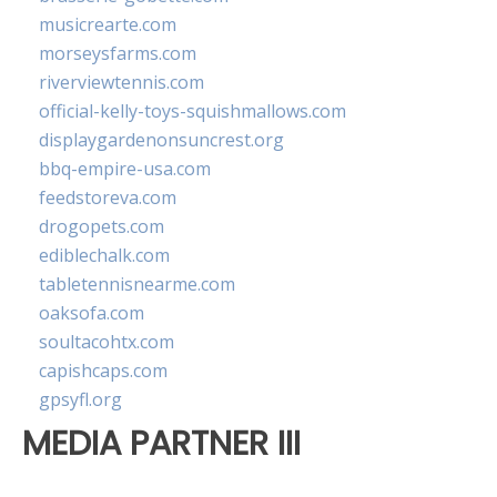
musicrearte.com
morseysfarms.com
riverviewtennis.com
official-kelly-toys-squishmallows.com
displaygardenonsuncrest.org
bbq-empire-usa.com
feedstoreva.com
drogopets.com
ediblechalk.com
tabletennisnearme.com
oaksofa.com
soultacohtx.com
capishcaps.com
gpsyfl.org
MEDIA PARTNER III