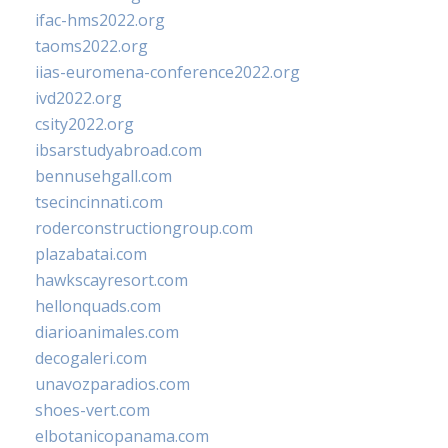
ifac-hms2022.org
taoms2022.org
iias-euromena-conference2022.org
ivd2022.org
csity2022.org
ibsarstudyabroad.com
bennusehgall.com
tsecincinnati.com
roderconstructiongroup.com
plazabatai.com
hawkscayresort.com
hellonquads.com
diarioanimales.com
decogaleri.com
unavozparadios.com
shoes-vert.com
elbotanicopanama.com