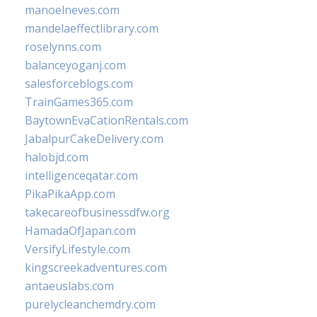
manoelneves.com
mandelaeffectlibrary.com
roselynns.com
balanceyoganj.com
salesforceblogs.com
TrainGames365.com
BaytownEvaCationRentals.com
JabalpurCakeDelivery.com
halobjd.com
intelligenceqatar.com
PikaPikaApp.com
takecareofbusinessdfw.org
HamadaOfJapan.com
VersifyLifestyle.com
kingscreekadventures.com
antaeuslabs.com
purelycleanchemdry.com