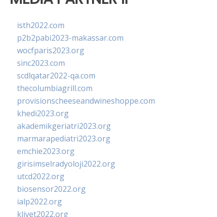
isth2022.com
p2b2pabi2023-makassar.com
wocfparis2023.org
sinc2023.com
scdlqatar2022-qa.com
thecolumbiagrill.com
provisionscheeseandwineshoppe.com
khedi2023.org
akademikgeriatri2023.org
marmarapediatri2023.org
emchie2023.org
girisimselradyoloji2022.org
utcd2022.org
biosensor2022.org
ialp2022.org
klivet2022.org