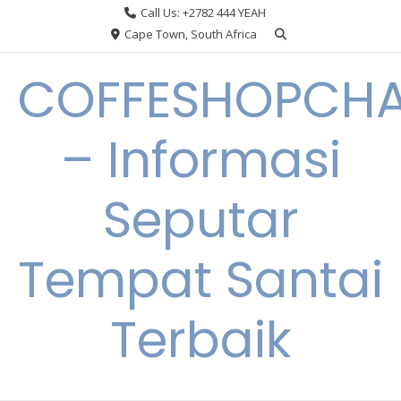
Skip
Call Us: +2782 444 YEAH
to
Cape Town, South Africa
content
COFFESHOPCHA
– Informasi
Seputar
Tempat Santai
Terbaik