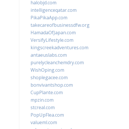
halobjd.com
intelligenceqatar.com
PikaPikaApp.com
takecareofbusinessdfw.org
HamadaOfJapan.com
VersifyLifestyle.com
kingscreekadventures.com
antaeuslabs.com
purelycleanchemdry.com
WishOping.com
shoplegacee.com
bonvivantshop.com
CupPlante.com
mpzin.com
stcreal.com
PopUpFlea.com
valueml.com