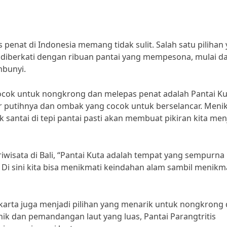
enat di Indonesia memang tidak sulit. Salah satu pilihan
ita diberkati dengan ribuan pantai yang mempesona, mulai da
mbunyi.
cocok untuk nongkrong dan melepas penat adalah Pantai Ku
sir putihnya dan ombak yang cocok untuk berselancar. Meni
 santai di tepi pantai pasti akan membuat pikiran kita men
isata di Bali, “Pantai Kuta adalah tempat yang sempurna
 Di sini kita bisa menikmati keindahan alam sambil menikm
gyakarta juga menjadi pilihan yang menarik untuk nongkrong
ik dan pemandangan laut yang luas, Pantai Parangtritis