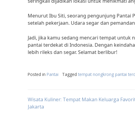
seringkali dijadikan lokasi untuk menikmati ang
Menurut Ibu Siti, seorang pengunjung Pantai P
setelah pekerjaan. Udara segar dan pemandan
Jadi, jika kamu sedang mencari tempat untuk
pantai terdekat di Indonesia. Dengan keind
lebih rileks dan segar. Selamat berlibur!
Posted in
Pantai
Tagged
tempat nongkrong pantai ter
Post
Wisata Kuliner: Tempat Makan Keluarga Favorit
Jakarta
navigation