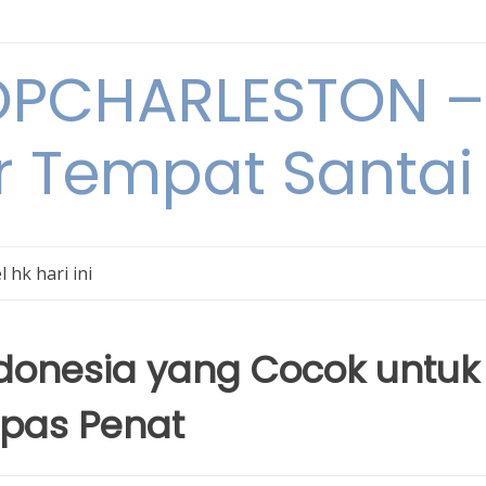
PCHARLESTON – 
r Tempat Santai 
l hk hari ini
ndonesia yang Cocok untuk
pas Penat