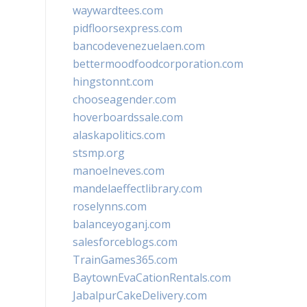
waywardtees.com
pidfloorsexpress.com
bancodevenezuelaen.com
bettermoodfoodcorporation.com
hingstonnt.com
chooseagender.com
hoverboardssale.com
alaskapolitics.com
stsmp.org
manoelneves.com
mandelaeffectlibrary.com
roselynns.com
balanceyoganj.com
salesforceblogs.com
TrainGames365.com
BaytownEvaCationRentals.com
JabalpurCakeDelivery.com