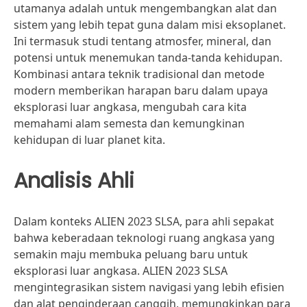
utamanya adalah untuk mengembangkan alat dan
sistem yang lebih tepat guna dalam misi eksoplanet.
Ini termasuk studi tentang atmosfer, mineral, dan
potensi untuk menemukan tanda-tanda kehidupan.
Kombinasi antara teknik tradisional dan metode
modern memberikan harapan baru dalam upaya
eksplorasi luar angkasa, mengubah cara kita
memahami alam semesta dan kemungkinan
kehidupan di luar planet kita.
Analisis Ahli
Dalam konteks ALIEN 2023 SLSA, para ahli sepakat
bahwa keberadaan teknologi ruang angkasa yang
semakin maju membuka peluang baru untuk
eksplorasi luar angkasa. ALIEN 2023 SLSA
mengintegrasikan sistem navigasi yang lebih efisien
dan alat penginderaan canggih, memungkinkan para