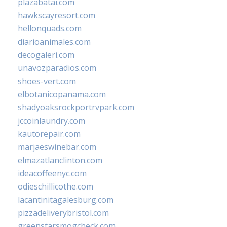
plazabatai.com
hawkscayresort.com
hellonquads.com
diarioanimales.com
decogaleri.com
unavozparadios.com
shoes-vert.com
elbotanicopanama.com
shadyoaksrockportrvpark.com
jccoinlaundry.com
kautorepair.com
marjaeswinebar.com
elmazatlanclinton.com
ideacoffeenyc.com
odieschillicothe.com
lacantinitagalesburg.com
pizzadeliverybristol.com
greenstarsmogcheck.com