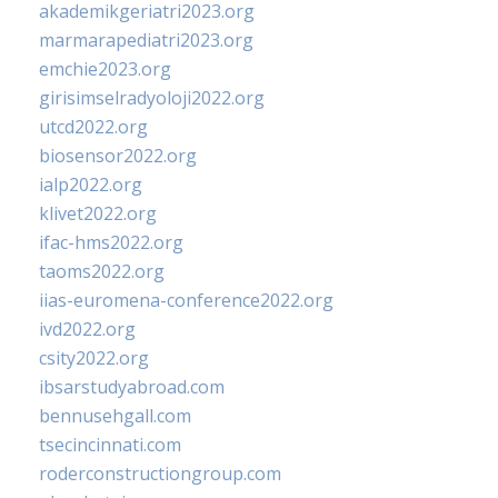
akademikgeriatri2023.org
marmarapediatri2023.org
emchie2023.org
girisimselradyoloji2022.org
utcd2022.org
biosensor2022.org
ialp2022.org
klivet2022.org
ifac-hms2022.org
taoms2022.org
iias-euromena-conference2022.org
ivd2022.org
csity2022.org
ibsarstudyabroad.com
bennusehgall.com
tsecincinnati.com
roderconstructiongroup.com