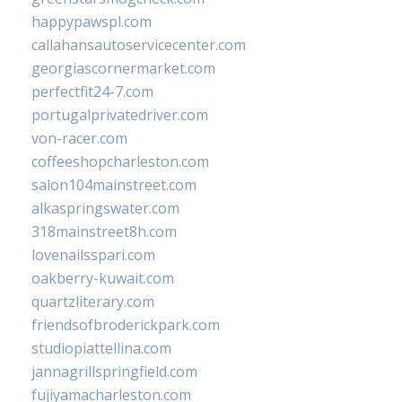
happypawspl.com
callahansautoservicecenter.com
georgiascornermarket.com
perfectfit24-7.com
portugalprivatedriver.com
von-racer.com
coffeeshopcharleston.com
salon104mainstreet.com
alkaspringswater.com
318mainstreet8h.com
lovenailsspari.com
oakberry-kuwait.com
quartzliterary.com
friendsofbroderickpark.com
studiopiattellina.com
jannagrillspringfield.com
fujiyamacharleston.com