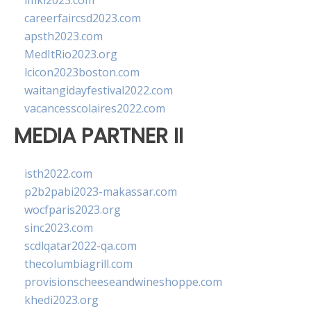
imkl2023.com
careerfaircsd2023.com
apsth2023.com
MedItRio2023.org
lcicon2023boston.com
waitangidayfestival2022.com
vacancesscolaires2022.com
MEDIA PARTNER II
isth2022.com
p2b2pabi2023-makassar.com
wocfparis2023.org
sinc2023.com
scdlqatar2022-qa.com
thecolumbiagrill.com
provisionscheeseandwineshoppe.com
khedi2023.org