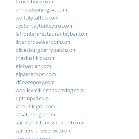
bruinshome.com
annascleaningsvc.com
wolfcitytattoo.com
oysterbayturkeytrot.com
lafronterarestauranteybar.com
lilyandrosetearoom.com
olivesburgberrypatch.com
theslushkids.com
giobastian.com
glpascensori.com
rifloorepoxy.com
woolleymillingandpaving.com
uptonpvd.com
2troublegrill.com
casateranga.com
sticksandstonesstudiooh.com
walkers-treeservice.com
shopmossi.com