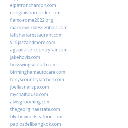
elpatronchardon.com
donglaishun-order.com
fiamc-rome2022.org
mariceworldessentials.com
lafisheriarestaurant.com
915jazzandmore.com
aguadulce-countryfair.com
jakehovis.com
bosswingsduluth.com
birminghamautocare.com
tonyscountrykitchen.com
jbellasnailspa.com
mychaihouse.com
alvisgrooming.com
thegeorginaestate.com
blythewoodseafood.com
paolosdelibangkok.com