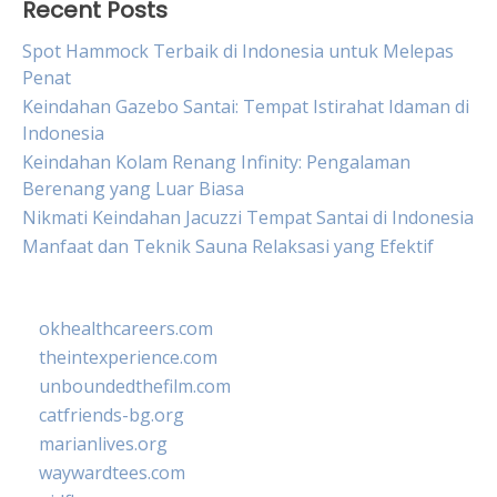
Recent Posts
Spot Hammock Terbaik di Indonesia untuk Melepas
Penat
Keindahan Gazebo Santai: Tempat Istirahat Idaman di
Indonesia
Keindahan Kolam Renang Infinity: Pengalaman
Berenang yang Luar Biasa
Nikmati Keindahan Jacuzzi Tempat Santai di Indonesia
Manfaat dan Teknik Sauna Relaksasi yang Efektif
okhealthcareers.com
theintexperience.com
unboundedthefilm.com
catfriends-bg.org
marianlives.org
waywardtees.com