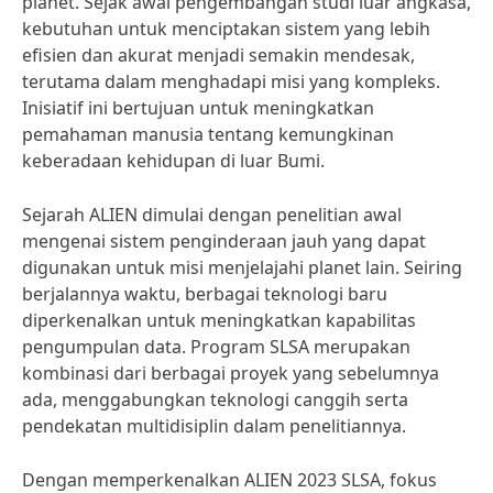
planet. Sejak awal pengembangan studi luar angkasa,
kebutuhan untuk menciptakan sistem yang lebih
efisien dan akurat menjadi semakin mendesak,
terutama dalam menghadapi misi yang kompleks.
Inisiatif ini bertujuan untuk meningkatkan
pemahaman manusia tentang kemungkinan
keberadaan kehidupan di luar Bumi.
Sejarah ALIEN dimulai dengan penelitian awal
mengenai sistem penginderaan jauh yang dapat
digunakan untuk misi menjelajahi planet lain. Seiring
berjalannya waktu, berbagai teknologi baru
diperkenalkan untuk meningkatkan kapabilitas
pengumpulan data. Program SLSA merupakan
kombinasi dari berbagai proyek yang sebelumnya
ada, menggabungkan teknologi canggih serta
pendekatan multidisiplin dalam penelitiannya.
Dengan memperkenalkan ALIEN 2023 SLSA, fokus