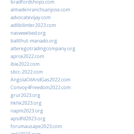
bradfordshops.com
almadenranchsanjose.com
advocatevijay.com
adlibilimler2023.com
naswwebed.org
balithut-manado.org
alteregotradingcompany.org
aprce2022.com
ibie2022.com
sbcc-2022.com
AngolaOilAndGas2022.com
Convoy4Freedom2022.com
grur2023.org
hkhk2023.org
napm2023.org
apsdfd2023.org
forumausape2023.com