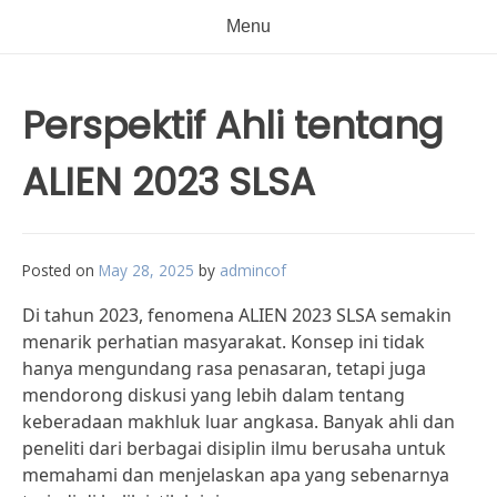
Menu
Perspektif Ahli tentang
ALIEN 2023 SLSA
Posted on
May 28, 2025
by
admincof
Di tahun 2023, fenomena ALIEN 2023 SLSA semakin
menarik perhatian masyarakat. Konsep ini tidak
hanya mengundang rasa penasaran, tetapi juga
mendorong diskusi yang lebih dalam tentang
keberadaan makhluk luar angkasa. Banyak ahli dan
peneliti dari berbagai disiplin ilmu berusaha untuk
memahami dan menjelaskan apa yang sebenarnya