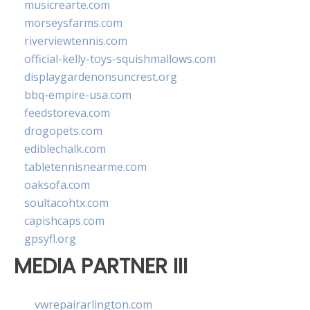
musicrearte.com
morseysfarms.com
riverviewtennis.com
official-kelly-toys-squishmallows.com
displaygardenonsuncrest.org
bbq-empire-usa.com
feedstoreva.com
drogopets.com
ediblechalk.com
tabletennisnearme.com
oaksofa.com
soultacohtx.com
capishcaps.com
gpsyfl.org
MEDIA PARTNER III
vwrepairarlington.com