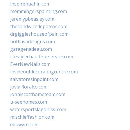
inspirehuahin.com
memmingerspainting.com
jeremypbeasley.com
thesandwichdepotcos.com
drgiggleshouseofpain.com
hotflashdesigns.com
garagenadeau.com
lifestylechauffeurservice.com
EverNewNails.com
insideoutdecoratingcentre.com
salvatoresinpoint.com
jovialfloralco.com
johnlscotthometeam.com
u-seehomes.com
watersportslagonissi.com
mischieffashion.com
eduwyre.com