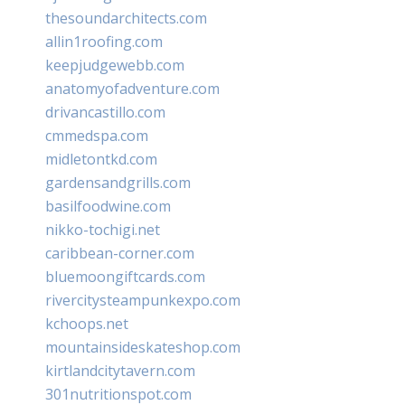
thesoundarchitects.com
allin1roofing.com
keepjudgewebb.com
anatomyofadventure.com
drivancastillo.com
cmmedspa.com
midletontkd.com
gardensandgrills.com
basilfoodwine.com
nikko-tochigi.net
caribbean-corner.com
bluemoongiftcards.com
rivercitysteampunkexpo.com
kchoops.net
mountainsideskateshop.com
kirtlandcitytavern.com
301nutritionspot.com