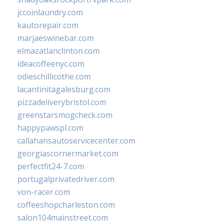
jccoinlaundry.com
kautorepair.com
marjaeswinebar.com
elmazatlanclinton.com
ideacoffeenyc.com
odieschillicothe.com
lacantinitagalesburg.com
pizzadeliverybristol.com
greenstarsmogcheck.com
happypawspl.com
callahansautoservicecenter.com
georgiascornermarket.com
perfectfit24-7.com
portugalprivatedriver.com
von-racer.com
coffeeshopcharleston.com
salon104mainstreet.com