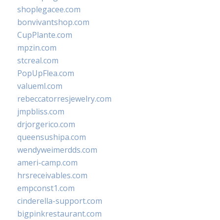
shoplegacee.com
bonvivantshop.com
CupPlante.com
mpzin.com
stcreal.com
PopUpFlea.com
valueml.com
rebeccatorresjewelry.com
jmpbliss.com
drjorgerico.com
queensushipa.com
wendyweimerdds.com
ameri-camp.com
hrsreceivables.com
empconst1.com
cinderella-support.com
bigpinkrestaurant.com