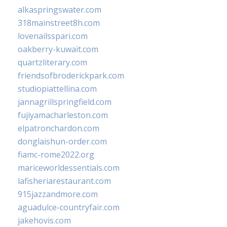
alkaspringswater.com
318mainstreet8h.com
lovenailsspari.com
oakberry-kuwait.com
quartzliterary.com
friendsofbroderickpark.com
studiopiattellina.com
jannagrillspringfield.com
fujiyamacharleston.com
elpatronchardon.com
donglaishun-order.com
fiamc-rome2022.org
mariceworldessentials.com
lafisheriarestaurant.com
915jazzandmore.com
aguadulce-countryfair.com
jakehovis.com