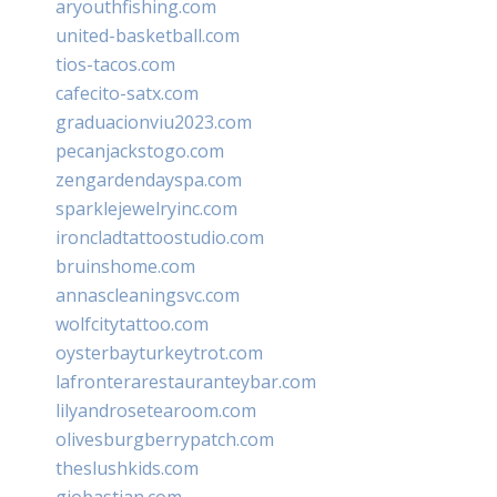
aryouthfishing.com
united-basketball.com
tios-tacos.com
cafecito-satx.com
graduacionviu2023.com
pecanjackstogo.com
zengardendayspa.com
sparklejewelryinc.com
ironcladtattoostudio.com
bruinshome.com
annascleaningsvc.com
wolfcitytattoo.com
oysterbayturkeytrot.com
lafronterarestauranteybar.com
lilyandrosetearoom.com
olivesburgberrypatch.com
theslushkids.com
giobastian.com