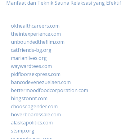
Manfaat dan Teknik Sauna Relaksasi yang Efektif
okhealthcareers.com
theintexperience.com
unboundedthefilm.com
catfriends-bg.org
marianlives.org
waywardtees.com
pidfloorsexpress.com
bancodevenezuelaen.com
bettermoodfoodcorporation.com
hingstonnt.com
chooseagender.com
hoverboardssale.com
alaskapolitics.com
stsmp.org
manoelneves.com