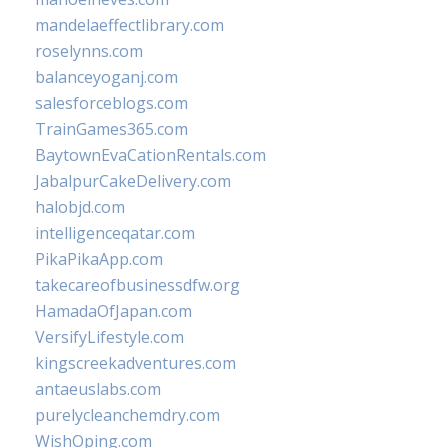
mandelaeffectlibrary.com
roselynns.com
balanceyoganj.com
salesforceblogs.com
TrainGames365.com
BaytownEvaCationRentals.com
JabalpurCakeDelivery.com
halobjd.com
intelligenceqatar.com
PikaPikaApp.com
takecareofbusinessdfw.org
HamadaOfJapan.com
VersifyLifestyle.com
kingscreekadventures.com
antaeuslabs.com
purelycleanchemdry.com
WishOping.com