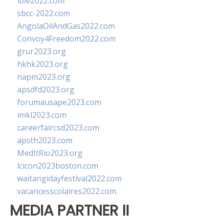
ibie2022.com
sbcc-2022.com
AngolaOilAndGas2022.com
Convoy4Freedom2022.com
grur2023.org
hkhk2023.org
napm2023.org
apsdfd2023.org
forumausape2023.com
imkl2023.com
careerfaircsd2023.com
apsth2023.com
MedItRio2023.org
lcicon2023boston.com
waitangidayfestival2022.com
vacancesscolaires2022.com
MEDIA PARTNER II