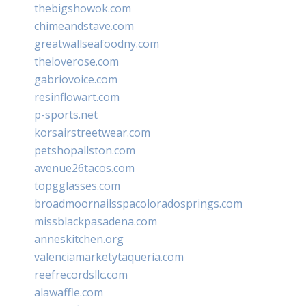
thebigshowok.com
chimeandstave.com
greatwallseafoodny.com
theloverose.com
gabriovoice.com
resinflowart.com
p-sports.net
korsairstreetwear.com
petshopallston.com
avenue26tacos.com
topgglasses.com
broadmoornailsspacoloradosprings.com
missblackpasadena.com
anneskitchen.org
valenciamarketytaqueria.com
reefrecordsllc.com
alawaffle.com