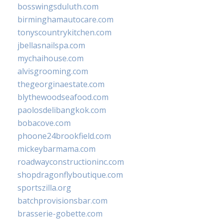
bosswingsduluth.com
birminghamautocare.com
tonyscountrykitchen.com
jbellasnailspa.com
mychaihouse.com
alvisgrooming.com
thegeorginaestate.com
blythewoodseafood.com
paolosdelibangkok.com
bobacove.com
phoone24brookfield.com
mickeybarmama.com
roadwayconstructioninc.com
shopdragonflyboutique.com
sportszilla.org
batchprovisionsbar.com
brasserie-gobette.com