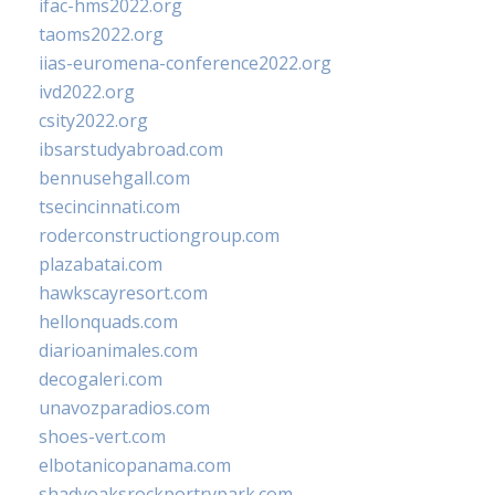
ifac-hms2022.org
taoms2022.org
iias-euromena-conference2022.org
ivd2022.org
csity2022.org
ibsarstudyabroad.com
bennusehgall.com
tsecincinnati.com
roderconstructiongroup.com
plazabatai.com
hawkscayresort.com
hellonquads.com
diarioanimales.com
decogaleri.com
unavozparadios.com
shoes-vert.com
elbotanicopanama.com
shadyoaksrockportrvpark.com