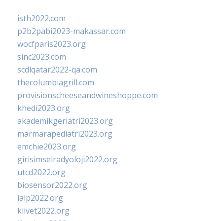
isth2022.com
p2b2pabi2023-makassar.com
wocfparis2023.org
sinc2023.com
scdlqatar2022-qa.com
thecolumbiagrill.com
provisionscheeseandwineshoppe.com
khedi2023.org
akademikgeriatri2023.org
marmarapediatri2023.org
emchie2023.org
girisimselradyoloji2022.org
utcd2022.org
biosensor2022.org
ialp2022.org
klivet2022.org