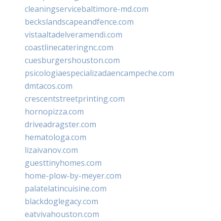
cleaningservicebaltimore-md.com
beckslandscapeandfence.com
vistaaltadelveramendi.com
coastlinecateringnc.com
cuesburgershouston.com
psicologiaespecializadaencampeche.com
dmtacos.com
crescentstreetprinting.com
hornopizza.com
driveadragster.com
hematologa.com
lizaivanov.com
guesttinyhomes.com
home-plow-by-meyer.com
palatelatincuisine.com
blackdoglegacy.com
eatvivahouston.com