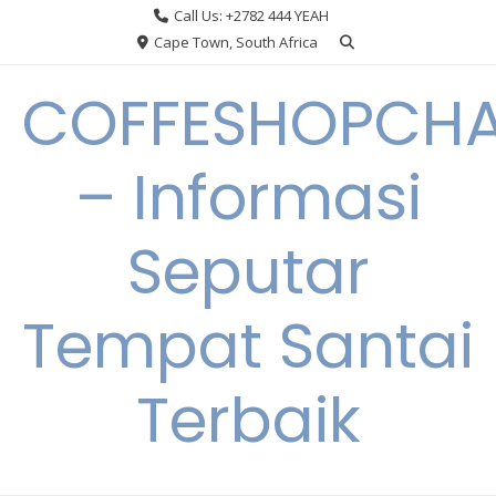
Skip
Call Us: +2782 444 YEAH
to
Cape Town, South Africa
content
COFFESHOPCHA
– Informasi
Seputar
Tempat Santai
Terbaik