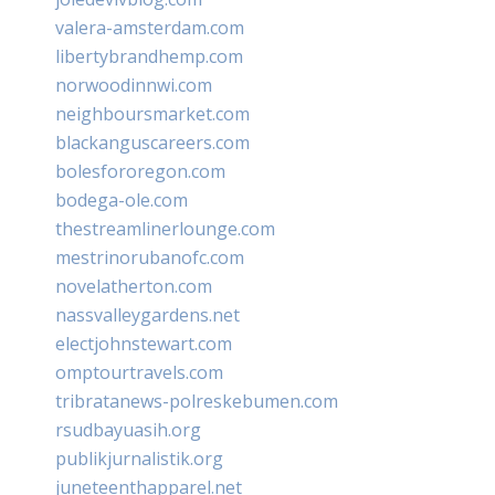
valera-amsterdam.com
libertybrandhemp.com
norwoodinnwi.com
neighboursmarket.com
blackanguscareers.com
bolesfororegon.com
bodega-ole.com
thestreamlinerlounge.com
mestrinorubanofc.com
novelatherton.com
nassvalleygardens.net
electjohnstewart.com
omptourtravels.com
tribratanews-polreskebumen.com
rsudbayuasih.org
publikjurnalistik.org
juneteenthapparel.net