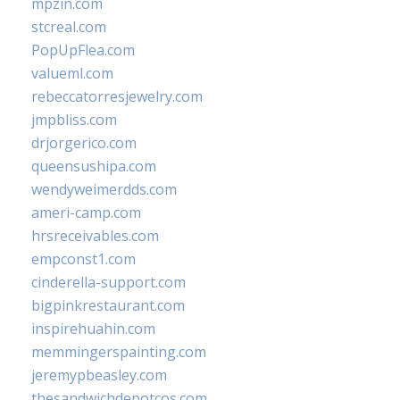
mpzin.com
stcreal.com
PopUpFlea.com
valueml.com
rebeccatorresjewelry.com
jmpbliss.com
drjorgerico.com
queensushipa.com
wendyweimerdds.com
ameri-camp.com
hrsreceivables.com
empconst1.com
cinderella-support.com
bigpinkrestaurant.com
inspirehuahin.com
memmingerspainting.com
jeremypbeasley.com
thesandwichdepotcos.com