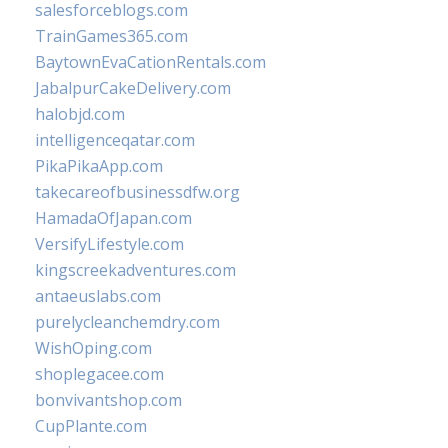
salesforceblogs.com
TrainGames365.com
BaytownEvaCationRentals.com
JabalpurCakeDelivery.com
halobjd.com
intelligenceqatar.com
PikaPikaApp.com
takecareofbusinessdfw.org
HamadaOfJapan.com
VersifyLifestyle.com
kingscreekadventures.com
antaeuslabs.com
purelycleanchemdry.com
WishOping.com
shoplegacee.com
bonvivantshop.com
CupPlante.com