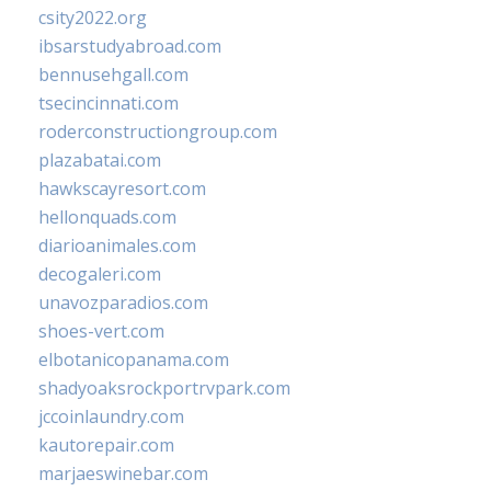
csity2022.org
ibsarstudyabroad.com
bennusehgall.com
tsecincinnati.com
roderconstructiongroup.com
plazabatai.com
hawkscayresort.com
hellonquads.com
diarioanimales.com
decogaleri.com
unavozparadios.com
shoes-vert.com
elbotanicopanama.com
shadyoaksrockportrvpark.com
jccoinlaundry.com
kautorepair.com
marjaeswinebar.com