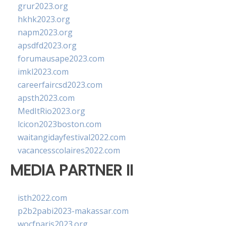
grur2023.org
hkhk2023.org
napm2023.org
apsdfd2023.org
forumausape2023.com
imkl2023.com
careerfaircsd2023.com
apsth2023.com
MedItRio2023.org
lcicon2023boston.com
waitangidayfestival2022.com
vacancesscolaires2022.com
MEDIA PARTNER II
isth2022.com
p2b2pabi2023-makassar.com
wocfparis2023.org