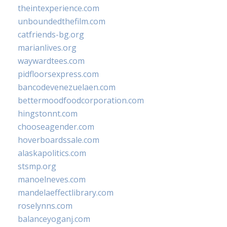
theintexperience.com
unboundedthefilm.com
catfriends-bg.org
marianlives.org
waywardtees.com
pidfloorsexpress.com
bancodevenezuelaen.com
bettermoodfoodcorporation.com
hingstonnt.com
chooseagender.com
hoverboardssale.com
alaskapolitics.com
stsmp.org
manoelneves.com
mandelaeffectlibrary.com
roselynns.com
balanceyoganj.com