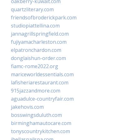
oakberry-kuwait.com
quartzliterary.com
friendsofbroderickpark.com
studiopiattellina.com
jannagrillspringfield.com
fujiyamacharleston.com
elpatronchardon.com
donglaishun-order.com
fiamc-rome2022.org
mariceworldessentials.com
lafisheriarestaurant.com
915jazzandmore.com
aguadulce-countryfair.com
jakehovis.com
bosswingsduluth.com
birminghamautocare.com
tonyscountrykitchen.com
jbellasnailspa.com