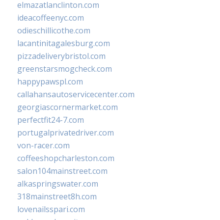
elmazatlanclinton.com
ideacoffeenyc.com
odieschillicothe.com
lacantinitagalesburg.com
pizzadeliverybristol.com
greenstarsmogcheck.com
happypawspl.com
callahansautoservicecenter.com
georgiascornermarket.com
perfectfit24-7.com
portugalprivatedriver.com
von-racer.com
coffeeshopcharleston.com
salon104mainstreet.com
alkaspringswater.com
318mainstreet8h.com
lovenailsspari.com