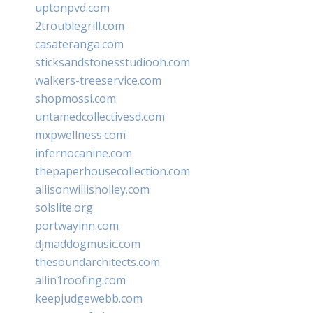
uptonpvd.com
2troublegrill.com
casateranga.com
sticksandstonesstudiooh.com
walkers-treeservice.com
shopmossi.com
untamedcollectivesd.com
mxpwellness.com
infernocanine.com
thepaperhousecollection.com
allisonwillisholley.com
solslite.org
portwayinn.com
djmaddogmusic.com
thesoundarchitects.com
allin1roofing.com
keepjudgewebb.com