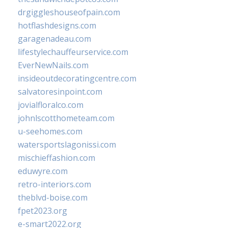
drgiggleshouseofpain.com
hotflashdesigns.com
garagenadeau.com
lifestylechauffeurservice.com
EverNewNails.com
insideoutdecoratingcentre.com
salvatoresinpoint.com
jovialfloralco.com
johnlscotthometeam.com
u-seehomes.com
watersportslagonissi.com
mischieffashion.com
eduwyre.com
retro-interiors.com
theblvd-boise.com
fpet2023.org
e-smart2022.org