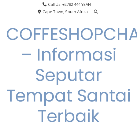
Skip
Call Us: +2782 444 YEAH
to
Cape Town, South Africa
content
COFFESHOPCHA
– Informasi
Seputar
Tempat Santai
Terbaik