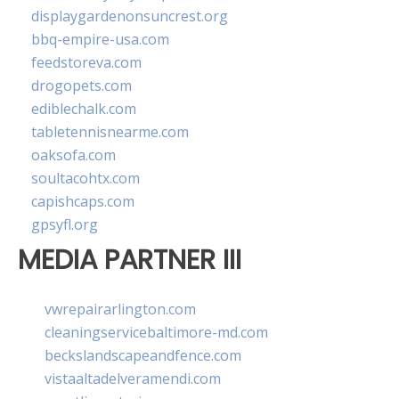
displaygardenonsuncrest.org
bbq-empire-usa.com
feedstoreva.com
drogopets.com
ediblechalk.com
tabletennisnearme.com
oaksofa.com
soultacohtx.com
capishcaps.com
gpsyfl.org
MEDIA PARTNER III
vwrepairarlington.com
cleaningservicebaltimore-md.com
beckslandscapeandfence.com
vistaaltadelveramendi.com