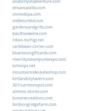
anatomyofadventure.com
drivancastillo.com
cmmedspa.com
midletontkd.com
gardensandgrills.com
basilfoodwine.com
nikko-tochigi.net
caribbean-corner.com
bluemoongiftcards.com
rivercitysteampunkexpo.com
kchoops.net
mountainsideskateshop.com
kirtlandcitytavern.com
301nutritionspot.com
ammos-stores.com
loceanecreations.com
birdsongridgefarm.com
joiedevivblog.com