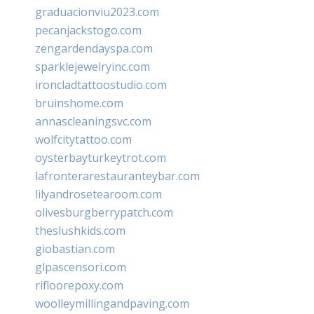
graduacionviu2023.com
pecanjackstogo.com
zengardendayspa.com
sparklejewelryinc.com
ironcladtattoostudio.com
bruinshome.com
annascleaningsvc.com
wolfcitytattoo.com
oysterbayturkeytrot.com
lafronterarestauranteybar.com
lilyandrosetearoom.com
olivesburgberrypatch.com
theslushkids.com
giobastian.com
glpascensori.com
rifloorepoxy.com
woolleymillingandpaving.com