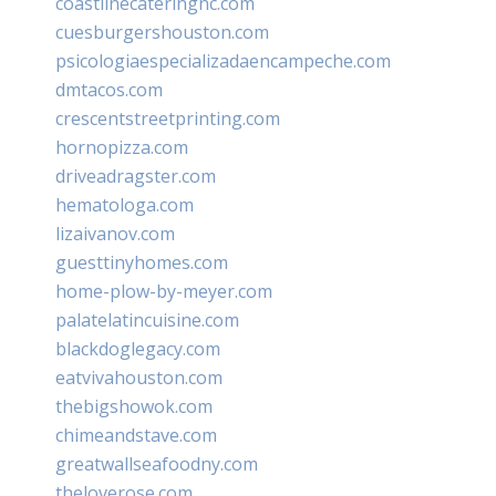
coastlinecateringnc.com
cuesburgershouston.com
psicologiaespecializadaencampeche.com
dmtacos.com
crescentstreetprinting.com
hornopizza.com
driveadragster.com
hematologa.com
lizaivanov.com
guesttinyhomes.com
home-plow-by-meyer.com
palatelatincuisine.com
blackdoglegacy.com
eatvivahouston.com
thebigshowok.com
chimeandstave.com
greatwallseafoodny.com
theloverose.com