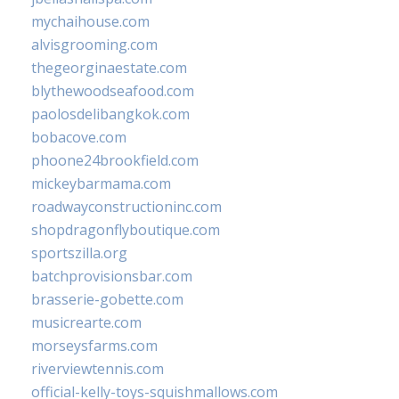
mychaihouse.com
alvisgrooming.com
thegeorginaestate.com
blythewoodseafood.com
paolosdelibangkok.com
bobacove.com
phoone24brookfield.com
mickeybarmama.com
roadwayconstructioninc.com
shopdragonflyboutique.com
sportszilla.org
batchprovisionsbar.com
brasserie-gobette.com
musicrearte.com
morseysfarms.com
riverviewtennis.com
official-kelly-toys-squishmallows.com