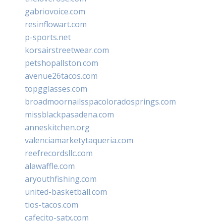
gabriovoice.com
resinflowart.com
p-sports.net
korsairstreetwear.com
petshopallston.com
avenue26tacos.com
topgglasses.com
broadmoornailsspacoloradosprings.com
missblackpasadena.com
anneskitchen.org
valenciamarketytaqueria.com
reefrecordsllc.com
alawaffle.com
aryouthfishing.com
united-basketball.com
tios-tacos.com
cafecito-satx.com