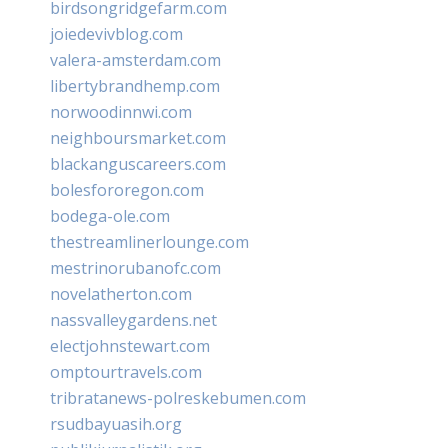
birdsongridgefarm.com
joiedevivblog.com
valera-amsterdam.com
libertybrandhemp.com
norwoodinnwi.com
neighboursmarket.com
blackanguscareers.com
bolesfororegon.com
bodega-ole.com
thestreamlinerlounge.com
mestrinorubanofc.com
novelatherton.com
nassvalleygardens.net
electjohnstewart.com
omptourtravels.com
tribratanews-polreskebumen.com
rsudbayuasih.org