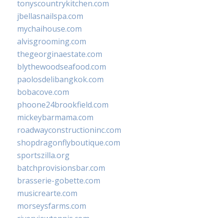
tonyscountrykitchen.com
jbellasnailspa.com
mychaihouse.com
alvisgrooming.com
thegeorginaestate.com
blythewoodseafood.com
paolosdelibangkok.com
bobacove.com
phoone24brookfield.com
mickeybarmama.com
roadwayconstructioninc.com
shopdragonflyboutique.com
sportszilla.org
batchprovisionsbar.com
brasserie-gobette.com
musicrearte.com
morseysfarms.com