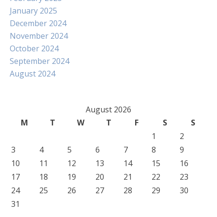
January 2025
December 2024
November 2024
October 2024
September 2024
August 2024
August 2026
M
T
W
T
F
S
S
1
2
3
4
5
6
7
8
9
10
11
12
13
14
15
16
17
18
19
20
21
22
23
24
25
26
27
28
29
30
31