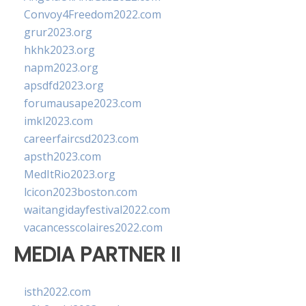
Convoy4Freedom2022.com
grur2023.org
hkhk2023.org
napm2023.org
apsdfd2023.org
forumausape2023.com
imkl2023.com
careerfaircsd2023.com
apsth2023.com
MedItRio2023.org
lcicon2023boston.com
waitangidayfestival2022.com
vacancesscolaires2022.com
MEDIA PARTNER II
isth2022.com