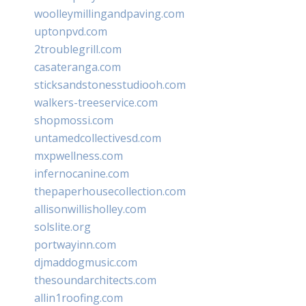
woolleymillingandpaving.com
uptonpvd.com
2troublegrill.com
casateranga.com
sticksandstonesstudiooh.com
walkers-treeservice.com
shopmossi.com
untamedcollectivesd.com
mxpwellness.com
infernocanine.com
thepaperhousecollection.com
allisonwillisholley.com
solslite.org
portwayinn.com
djmaddogmusic.com
thesoundarchitects.com
allin1roofing.com