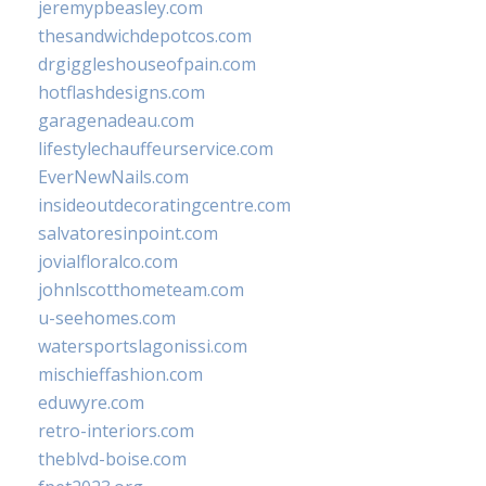
jeremypbeasley.com
thesandwichdepotcos.com
drgiggleshouseofpain.com
hotflashdesigns.com
garagenadeau.com
lifestylechauffeurservice.com
EverNewNails.com
insideoutdecoratingcentre.com
salvatoresinpoint.com
jovialfloralco.com
johnlscotthometeam.com
u-seehomes.com
watersportslagonissi.com
mischieffashion.com
eduwyre.com
retro-interiors.com
theblvd-boise.com