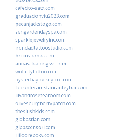
cafecito-satx.com
graduacionviu2023.com
pecanjackstogo.com
zengardendayspa.com
sparklejewelryinc.com
ironcladtattoostudio.com
bruinshome.com
annascleaningsvc.com
wolfcitytattoo.com
oysterbayturkeytrot.com
lafronterarestauranteybar.com
lilyandrosetearoom.com
olivesburgberrypatch.com
theslushkids.com
giobastian.com
glpascensori.com
rifloorepoxy.com