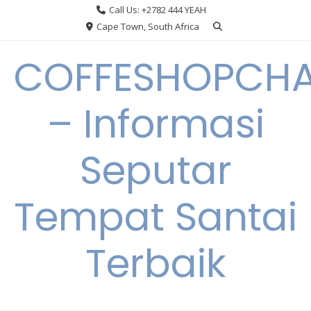
Skip
Call Us: +2782 444 YEAH
to
Cape Town, South Africa
content
COFFESHOPCHA
– Informasi
Seputar
Tempat Santai
Terbaik