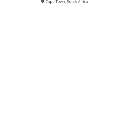
Cape Town, South Africa