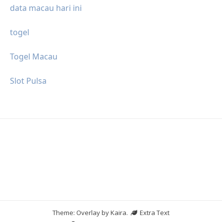
data macau hari ini
togel
Togel Macau
Slot Pulsa
Theme: Overlay by
Kaira
.
Extra Text