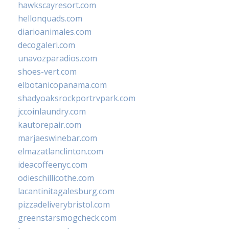
hawkscayresort.com
hellonquads.com
diarioanimales.com
decogaleri.com
unavozparadios.com
shoes-vert.com
elbotanicopanama.com
shadyoaksrockportrvpark.com
jccoinlaundry.com
kautorepair.com
marjaeswinebar.com
elmazatlanclinton.com
ideacoffeenyc.com
odieschillicothe.com
lacantinitagalesburg.com
pizzadeliverybristol.com
greenstarsmogcheck.com