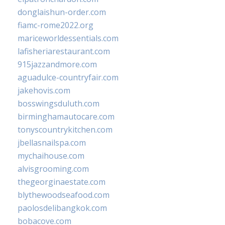
donglaishun-order.com
fiamc-rome2022.org
mariceworldessentials.com
lafisheriarestaurant.com
915jazzandmore.com
aguadulce-countryfair.com
jakehovis.com
bosswingsduluth.com
birminghamautocare.com
tonyscountrykitchen.com
jbellasnailspa.com
mychaihouse.com
alvisgrooming.com
thegeorginaestate.com
blythewoodseafood.com
paolosdelibangkok.com
bobacove.com