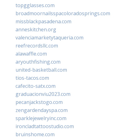
topgglasses.com
broadmoornailsspacoloradosprings.com
missblackpasadena.com
anneskitchen.org
valenciamarketytaqueria.com
reefrecordsllc.com
alawaffle.com
aryouthfishing.com
united-basketball.com
tios-tacos.com
cafecito-satx.com
graduacionviu2023.com
pecanjackstogo.com
zengardendayspa.com
sparklejewelryinc.com
ironcladtattoostudio.com
bruinshome.com