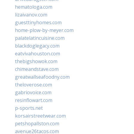
hematologa.com
lizaivanov.com
guesttinyhomes.com
home-plow-by-meyer.com
palatelatincuisine.com
blackdoglegacy.com
eatvivahouston.com
thebigshowok.com
chimeandstave.com
greatwallseafoodny.com
theloverose.com
gabriovoice.com
resinflowart.com
p-sports.net
korsairstreetwear.com
petshopallston.com
avenue26tacos.com