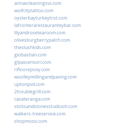
annascleaningsvc.com
wolfcitytattoo.com
oysterbayturkeytrot.com
lafronterarestauranteybar.com
lilyandrosetearoom.com
olivesburgberrypatch.com
theslushkids.com
giobastian.com
glpascensori.com
rifloorepoxy.com
woolleymillingandpaving.com
uptonpvd.com
2troublegrill.com
casateranga.com
sticksandstonesstudiooh.com
walkers-treeservice.com
shopmossi.com