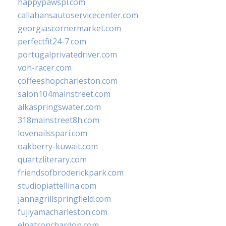
happypawspl.com
callahansautoservicecenter.com
georgiascornermarket.com
perfectfit24-7.com
portugalprivatedriver.com
von-racer.com
coffeeshopcharleston.com
salon104mainstreet.com
alkaspringswater.com
318mainstreet8h.com
lovenailsspari.com
oakberry-kuwait.com
quartzliterary.com
friendsofbroderickpark.com
studiopiattellina.com
jannagrillspringfield.com
fujiyamacharleston.com
elpatronchardon.com