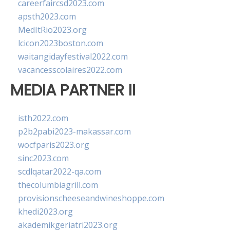
careerfaircsd2023.com
apsth2023.com
MedItRio2023.org
lcicon2023boston.com
waitangidayfestival2022.com
vacancesscolaires2022.com
MEDIA PARTNER II
isth2022.com
p2b2pabi2023-makassar.com
wocfparis2023.org
sinc2023.com
scdlqatar2022-qa.com
thecolumbiagrill.com
provisionscheeseandwineshoppe.com
khedi2023.org
akademikgeriatri2023.org