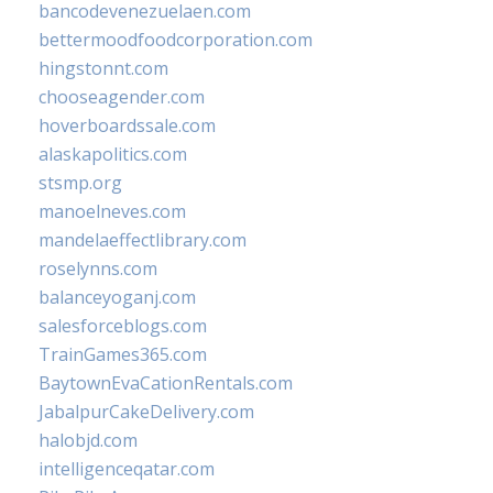
bancodevenezuelaen.com
bettermoodfoodcorporation.com
hingstonnt.com
chooseagender.com
hoverboardssale.com
alaskapolitics.com
stsmp.org
manoelneves.com
mandelaeffectlibrary.com
roselynns.com
balanceyoganj.com
salesforceblogs.com
TrainGames365.com
BaytownEvaCationRentals.com
JabalpurCakeDelivery.com
halobjd.com
intelligenceqatar.com