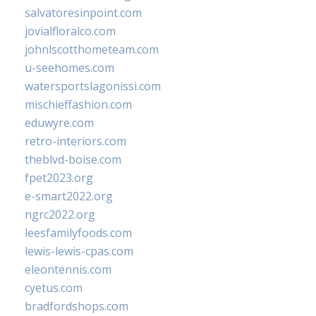
salvatoresinpoint.com
jovialfloralco.com
johnlscotthometeam.com
u-seehomes.com
watersportslagonissi.com
mischieffashion.com
eduwyre.com
retro-interiors.com
theblvd-boise.com
fpet2023.org
e-smart2022.org
ngrc2022.org
leesfamilyfoods.com
lewis-lewis-cpas.com
eleontennis.com
cyetus.com
bradfordshops.com