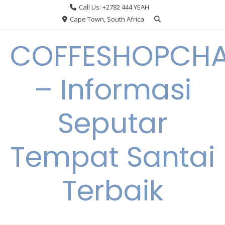
Skip
Call Us: +2782 444 YEAH
to
Cape Town, South Africa
content
COFFESHOPCHA
– Informasi
Seputar
Tempat Santai
Terbaik