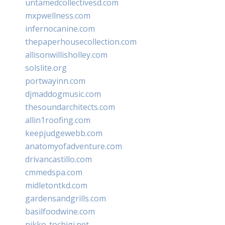
untamedcollectivesd.com
mxpwellness.com
infernocanine.com
thepaperhousecollection.com
allisonwillisholley.com
solslite.org
portwayinn.com
djmaddogmusic.com
thesoundarchitects.com
allin1roofing.com
keepjudgewebb.com
anatomyofadventure.com
drivancastillo.com
cmmedspa.com
midletontkd.com
gardensandgrills.com
basilfoodwine.com
nikko-tochigi.net