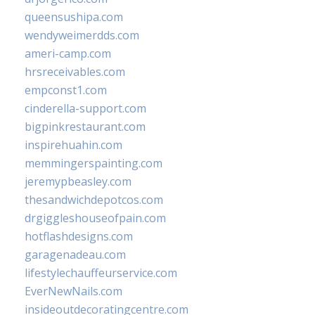
queensushipa.com
wendyweimerdds.com
ameri-camp.com
hrsreceivables.com
empconst1.com
cinderella-support.com
bigpinkrestaurant.com
inspirehuahin.com
memmingerspainting.com
jeremypbeasley.com
thesandwichdepotcos.com
drgiggleshouseofpain.com
hotflashdesigns.com
garagenadeau.com
lifestylechauffeurservice.com
EverNewNails.com
insideoutdecoratingcentre.com