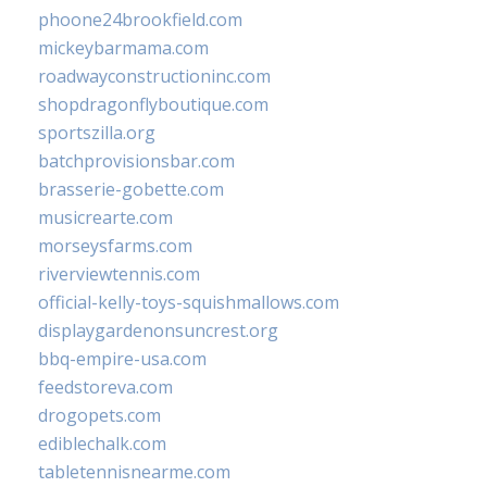
phoone24brookfield.com
mickeybarmama.com
roadwayconstructioninc.com
shopdragonflyboutique.com
sportszilla.org
batchprovisionsbar.com
brasserie-gobette.com
musicrearte.com
morseysfarms.com
riverviewtennis.com
official-kelly-toys-squishmallows.com
displaygardenonsuncrest.org
bbq-empire-usa.com
feedstoreva.com
drogopets.com
ediblechalk.com
tabletennisnearme.com