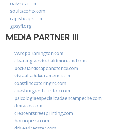
oaksofa.com
soultacohtx.com
capishcaps.com
gpsyfl.org
MEDIA PARTNER III
vwrepairarlington.com
cleaningservicebaltimore-md.com
beckslandscapeandfence.com
vistaaltadelveramendi.com
coastlinecateringnc.com
cuesburgershouston.com
psicologiaespecializadaencampeche.com
dmtacos.com
crescentstreetprinting.com
hornopizza.com
driveadragster.com