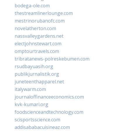
bodega-ole.com
thestreamlinerlounge.com
mestrinorubanofc.com
novelatherton.com
nassvalleygardens.net
electjohnstewart.com
omptourtravels.com
tribratanews-polreskebumen.com
rsudbayuasih.org
publikjurnalistik.org
juneteenthapparel.net
italywarm.com
journaloffinanceeconomics.com
kvk-kumari.org
foodscienceandtechnology.com
scisportsscience.com
addisababacuisineaz.com