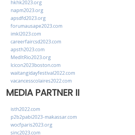
hkhk2023.org
napm2023.org
apsdfd2023.org
forumausape2023.com
imkl2023.com
careerfaircsd2023.com
apsth2023.com
MedItRio2023.org
lcicon2023boston.com
waitangidayfestival2022.com
vacancesscolaires2022.com
MEDIA PARTNER II
isth2022.com
p2b2pabi2023-makassar.com
wocfparis2023.org
sinc2023.com