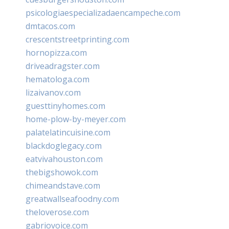
psicologiaespecializadaencampeche.com
dmtacos.com
crescentstreetprinting.com
hornopizza.com
driveadragster.com
hematologa.com
lizaivanov.com
guesttinyhomes.com
home-plow-by-meyer.com
palatelatincuisine.com
blackdoglegacy.com
eatvivahouston.com
thebigshowok.com
chimeandstave.com
greatwallseafoodny.com
theloverose.com
gabriovoice.com