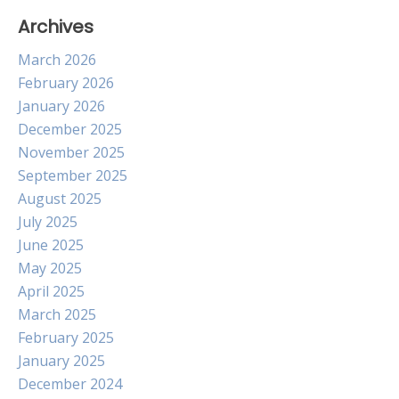
Archives
March 2026
February 2026
January 2026
December 2025
November 2025
September 2025
August 2025
July 2025
June 2025
May 2025
April 2025
March 2025
February 2025
January 2025
December 2024