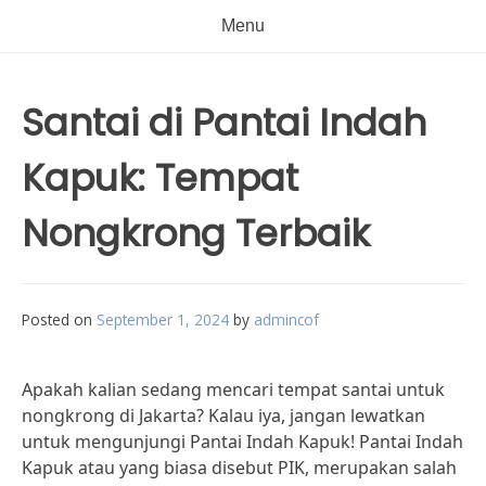
Menu
Santai di Pantai Indah
Kapuk: Tempat
Nongkrong Terbaik
Posted on
September 1, 2024
by
admincof
Apakah kalian sedang mencari tempat santai untuk
nongkrong di Jakarta? Kalau iya, jangan lewatkan
untuk mengunjungi Pantai Indah Kapuk! Pantai Indah
Kapuk atau yang biasa disebut PIK, merupakan salah