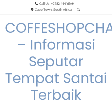
Skip
Call Us: +2782 444 YEAH
to
Cape Town, South Africa
content
COFFESHOPCHA
– Informasi
Seputar
Tempat Santai
Terbaik