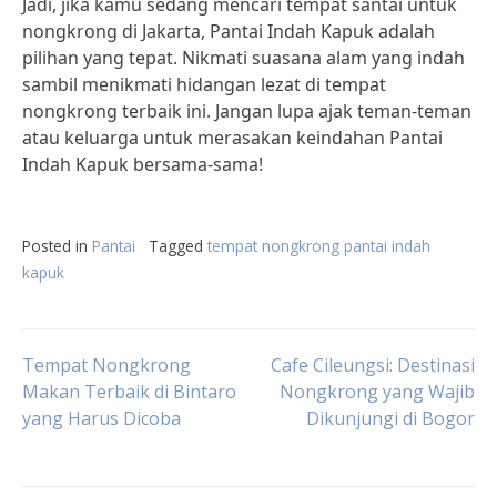
Jadi, jika kamu sedang mencari tempat santai untuk
nongkrong di Jakarta, Pantai Indah Kapuk adalah
pilihan yang tepat. Nikmati suasana alam yang indah
sambil menikmati hidangan lezat di tempat
nongkrong terbaik ini. Jangan lupa ajak teman-teman
atau keluarga untuk merasakan keindahan Pantai
Indah Kapuk bersama-sama!
Posted in
Pantai
Tagged
tempat nongkrong pantai indah
kapuk
Post
Tempat Nongkrong
Cafe Cileungsi: Destinasi
Makan Terbaik di Bintaro
Nongkrong yang Wajib
yang Harus Dicoba
Dikunjungi di Bogor
navigation