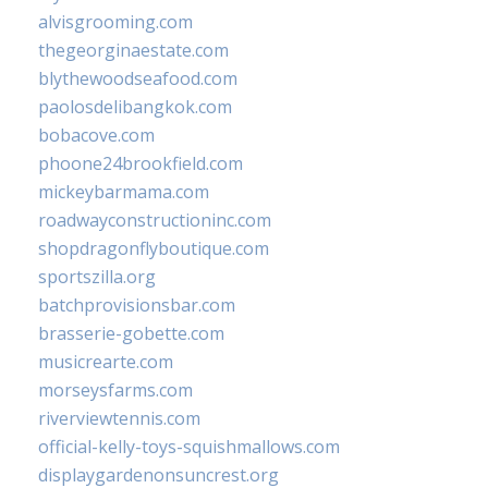
alvisgrooming.com
thegeorginaestate.com
blythewoodseafood.com
paolosdelibangkok.com
bobacove.com
phoone24brookfield.com
mickeybarmama.com
roadwayconstructioninc.com
shopdragonflyboutique.com
sportszilla.org
batchprovisionsbar.com
brasserie-gobette.com
musicrearte.com
morseysfarms.com
riverviewtennis.com
official-kelly-toys-squishmallows.com
displaygardenonsuncrest.org