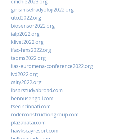
emchie2023.org
girisimselradyoloji2022.org
utcd2022.org
biosensor2022.org
ialp2022.org
klivet2022.org
ifac-hms2022.org
taoms2022.org
iias-euromena-conference2022.org
ivd2022.org
csity2022.org
ibsarstudyabroad.com
bennusehgall.com
tsecincinnati.com
roderconstructiongroup.com
plazabatai.com
hawkscayresort.com
hellonquads.com