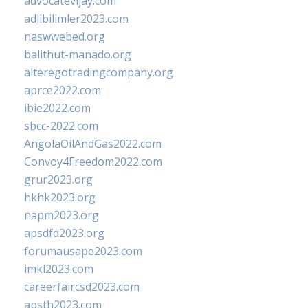
advocatevijay.com
adlibilimler2023.com
naswwebed.org
balithut-manado.org
alteregotradingcompany.org
aprce2022.com
ibie2022.com
sbcc-2022.com
AngolaOilAndGas2022.com
Convoy4Freedom2022.com
grur2023.org
hkhk2023.org
napm2023.org
apsdfd2023.org
forumausape2023.com
imkl2023.com
careerfaircsd2023.com
apsth2023.com