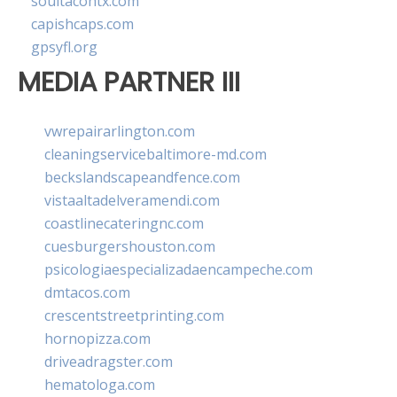
soultacohtx.com
capishcaps.com
gpsyfl.org
MEDIA PARTNER III
vwrepairarlington.com
cleaningservicebaltimore-md.com
beckslandscapeandfence.com
vistaaltadelveramendi.com
coastlinecateringnc.com
cuesburgershouston.com
psicologiaespecializadaencampeche.com
dmtacos.com
crescentstreetprinting.com
hornopizza.com
driveadragster.com
hematologa.com