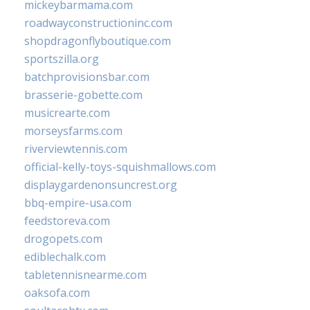
mickeybarmama.com
roadwayconstructioninc.com
shopdragonflyboutique.com
sportszilla.org
batchprovisionsbar.com
brasserie-gobette.com
musicrearte.com
morseysfarms.com
riverviewtennis.com
official-kelly-toys-squishmallows.com
displaygardenonsuncrest.org
bbq-empire-usa.com
feedstoreva.com
drogopets.com
ediblechalk.com
tabletennisnearme.com
oaksofa.com