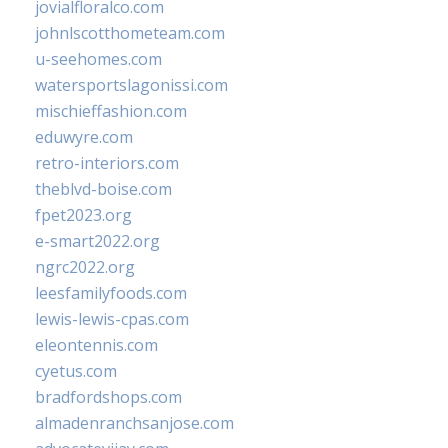
jovialfloralco.com
johnlscotthometeam.com
u-seehomes.com
watersportslagonissi.com
mischieffashion.com
eduwyre.com
retro-interiors.com
theblvd-boise.com
fpet2023.org
e-smart2022.org
ngrc2022.org
leesfamilyfoods.com
lewis-lewis-cpas.com
eleontennis.com
cyetus.com
bradfordshops.com
almadenranchsanjose.com