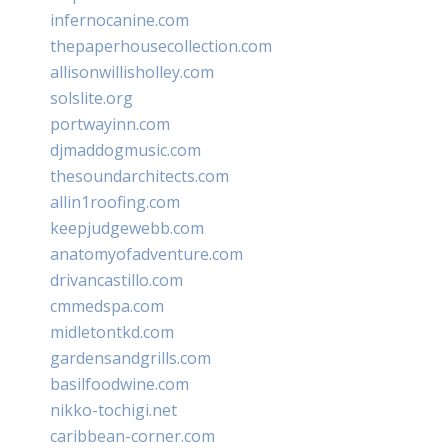
infernocanine.com
thepaperhousecollection.com
allisonwillisholley.com
solslite.org
portwayinn.com
djmaddogmusic.com
thesoundarchitects.com
allin1roofing.com
keepjudgewebb.com
anatomyofadventure.com
drivancastillo.com
cmmedspa.com
midletontkd.com
gardensandgrills.com
basilfoodwine.com
nikko-tochigi.net
caribbean-corner.com