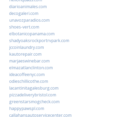
diarioanimales.com
decogaleri.com
unavozparadios.com
shoes-vert.com
elbotanicopanama.com
shadyoaksrockportrvpark.com
jccoinlaundry.com
kautorepair.com
marjaeswinebar.com
elmazatlanclinton.com
ideacoffeenyc.com
odieschillicothe.com
lacantinitagalesburg.com
pizzadeliverybristol.com
greenstarsmogcheck.com
happypawspl.com
callahansautoservicecenter.com