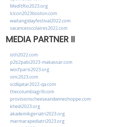
MedItRio2023.org
lcicon2023boston.com
waitangidayfestival2022.com
vacancesscolaires2022.com
MEDIA PARTNER II
isth2022.com
p2b2pabi2023-makassar.com
wocfparis2023.org
sinc2023.com
scdlqatar2022-qa.com
thecolumbiagrill.com
provisionscheeseandwineshoppe.com
khedi2023.org
akademikgeriatri2023.org
marmarapediatri2023.org