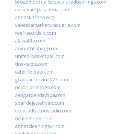
broadmoornailsspacoloradosprings.com
missblackpasadena.com
anneskitchen.org
valenciamarketytaqueria.com
reefrecordsllc.com
alawaffle.com
aryouthfishing.com
united-basketball.com
tios-tacos.com
cafecito-satx.com
graduacionviu2023.com
pecanjackstogo.com
zengardendayspa.com
sparklejewelryinc.com
ironcladtattoostudio.com
bruinshome.com
annascleaningsvc.com
wolfcitytattoo.com