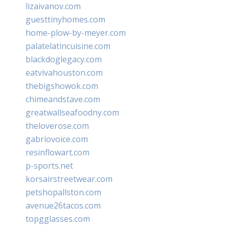
lizaivanov.com
guesttinyhomes.com
home-plow-by-meyer.com
palatelatincuisine.com
blackdoglegacy.com
eatvivahouston.com
thebigshowok.com
chimeandstave.com
greatwallseafoodny.com
theloverose.com
gabriovoice.com
resinflowart.com
p-sports.net
korsairstreetwear.com
petshopallston.com
avenue26tacos.com
topgglasses.com