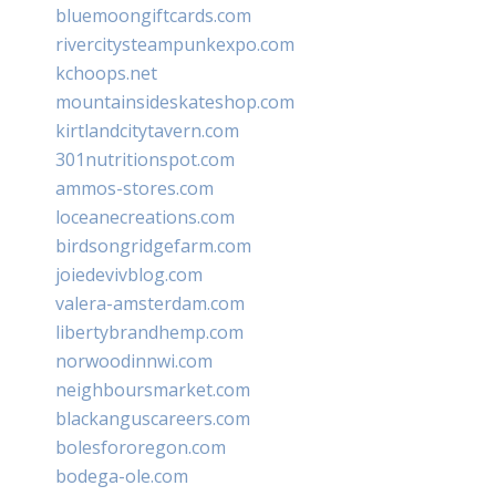
bluemoongiftcards.com
rivercitysteampunkexpo.com
kchoops.net
mountainsideskateshop.com
kirtlandcitytavern.com
301nutritionspot.com
ammos-stores.com
loceanecreations.com
birdsongridgefarm.com
joiedevivblog.com
valera-amsterdam.com
libertybrandhemp.com
norwoodinnwi.com
neighboursmarket.com
blackanguscareers.com
bolesfororegon.com
bodega-ole.com