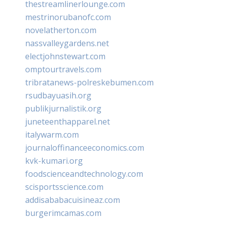
thestreamlinerlounge.com
mestrinorubanofc.com
novelatherton.com
nassvalleygardens.net
electjohnstewart.com
omptourtravels.com
tribratanews-polreskebumen.com
rsudbayuasih.org
publikjurnalistik.org
juneteenthapparel.net
italywarm.com
journaloffinanceeconomics.com
kvk-kumari.org
foodscienceandtechnology.com
scisportsscience.com
addisababacuisineaz.com
burgerimcamas.com