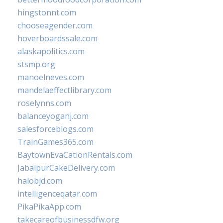
hingstonnt.com
chooseagender.com
hoverboardssale.com
alaskapolitics.com
stsmp.org
manoelneves.com
mandelaeffectlibrary.com
roselynns.com
balanceyoganj.com
salesforceblogs.com
TrainGames365.com
BaytownEvaCationRentals.com
JabalpurCakeDelivery.com
halobjd.com
intelligenceqatar.com
PikaPikaApp.com
takecareofbusinessdfw.org