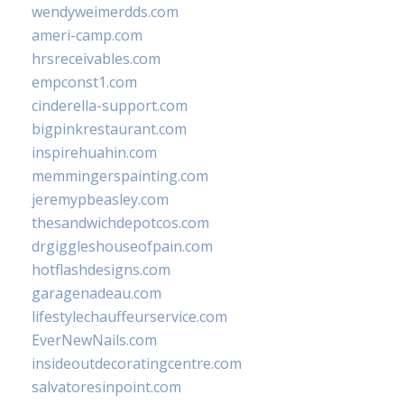
wendyweimerdds.com
ameri-camp.com
hrsreceivables.com
empconst1.com
cinderella-support.com
bigpinkrestaurant.com
inspirehuahin.com
memmingerspainting.com
jeremypbeasley.com
thesandwichdepotcos.com
drgiggleshouseofpain.com
hotflashdesigns.com
garagenadeau.com
lifestylechauffeurservice.com
EverNewNails.com
insideoutdecoratingcentre.com
salvatoresinpoint.com