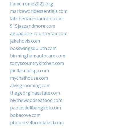
fiamc-rome2022.org
mariceworldessentials.com
lafisheriarestaurant.com
915jazzandmore.com
aguadulce-countryfair.com
jakehovis.com
bosswingsduluth.com
birminghamautocare.com
tonyscountrykitchen.com
jbellasnailspa.com
mychaihouse.com
alvisgrooming.com
thegeorginaestate.com
blythewoodseafood.com
paolosdelibangkok.com
bobacove.com
phoone24brookfield.com