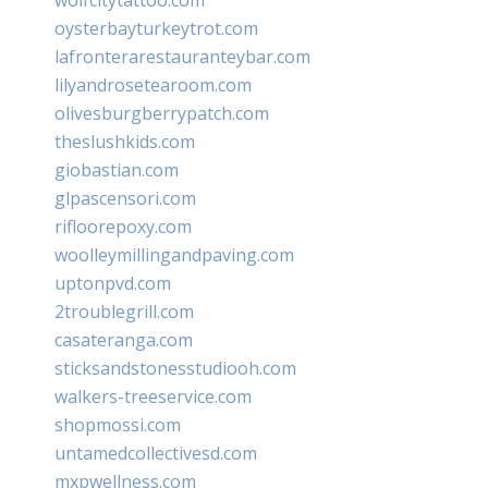
oysterbayturkeytrot.com
lafronterarestauranteybar.com
lilyandrosetearoom.com
olivesburgberrypatch.com
theslushkids.com
giobastian.com
glpascensori.com
rifloorepoxy.com
woolleymillingandpaving.com
uptonpvd.com
2troublegrill.com
casateranga.com
sticksandstonesstudiooh.com
walkers-treeservice.com
shopmossi.com
untamedcollectivesd.com
mxpwellness.com