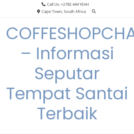
Skip
Call Us: +2782 444 YEAH
to
Cape Town, South Africa
content
COFFESHOPCHA
– Informasi
Seputar
Tempat Santai
Terbaik