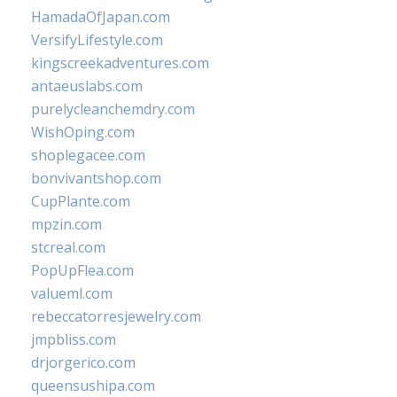
HamadaOfJapan.com
VersifyLifestyle.com
kingscreekadventures.com
antaeuslabs.com
purelycleanchemdry.com
WishOping.com
shoplegacee.com
bonvivantshop.com
CupPlante.com
mpzin.com
stcreal.com
PopUpFlea.com
valueml.com
rebeccatorresjewelry.com
jmpbliss.com
drjorgerico.com
queensushipa.com