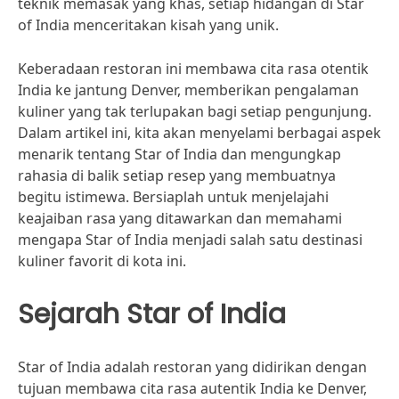
teknik memasak yang khas, setiap hidangan di Star
of India menceritakan kisah yang unik.
Keberadaan restoran ini membawa cita rasa otentik
India ke jantung Denver, memberikan pengalaman
kuliner yang tak terlupakan bagi setiap pengunjung.
Dalam artikel ini, kita akan menyelami berbagai aspek
menarik tentang Star of India dan mengungkap
rahasia di balik setiap resep yang membuatnya
begitu istimewa. Bersiaplah untuk menjelajahi
keajaiban rasa yang ditawarkan dan memahami
mengapa Star of India menjadi salah satu destinasi
kuliner favorit di kota ini.
Sejarah Star of India
Star of India adalah restoran yang didirikan dengan
tujuan membawa cita rasa autentik India ke Denver,