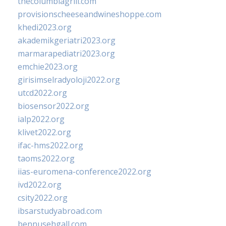
thecolumbiagrill.com
provisionscheeseandwineshoppe.com
khedi2023.org
akademikgeriatri2023.org
marmarapediatri2023.org
emchie2023.org
girisimselradyoloji2022.org
utcd2022.org
biosensor2022.org
ialp2022.org
klivet2022.org
ifac-hms2022.org
taoms2022.org
iias-euromena-conference2022.org
ivd2022.org
csity2022.org
ibsarstudyabroad.com
bennusehgall.com