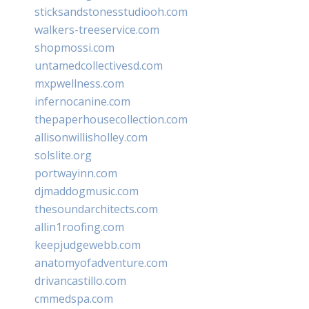
sticksandstonesstudiooh.com
walkers-treeservice.com
shopmossi.com
untamedcollectivesd.com
mxpwellness.com
infernocanine.com
thepaperhousecollection.com
allisonwillisholley.com
solslite.org
portwayinn.com
djmaddogmusic.com
thesoundarchitects.com
allin1roofing.com
keepjudgewebb.com
anatomyofadventure.com
drivancastillo.com
cmmedspa.com