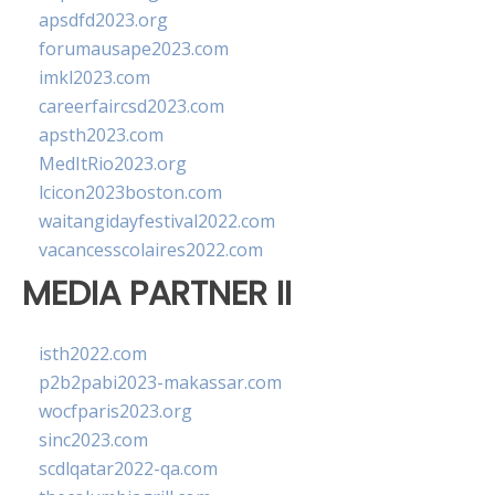
apsdfd2023.org
forumausape2023.com
imkl2023.com
careerfaircsd2023.com
apsth2023.com
MedItRio2023.org
lcicon2023boston.com
waitangidayfestival2022.com
vacancesscolaires2022.com
MEDIA PARTNER II
isth2022.com
p2b2pabi2023-makassar.com
wocfparis2023.org
sinc2023.com
scdlqatar2022-qa.com