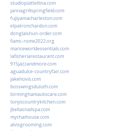
studiopiattellina.com
jannagrillspringfield.com
fujiyamacharleston.com
elpatronchardon.com
donglaishun-order.com
fiamc-rome2022.org
mariceworldessentials.com
lafisheriarestaurant.com
915jazzandmore.com
aguadulce-countryfair.com
jakehovis.com
bosswingsduluth.com
birminghamautocare.com
tonyscountrykitchen.com
jbellasnailspa.com
mychaihouse.com
alvisgrooming.com