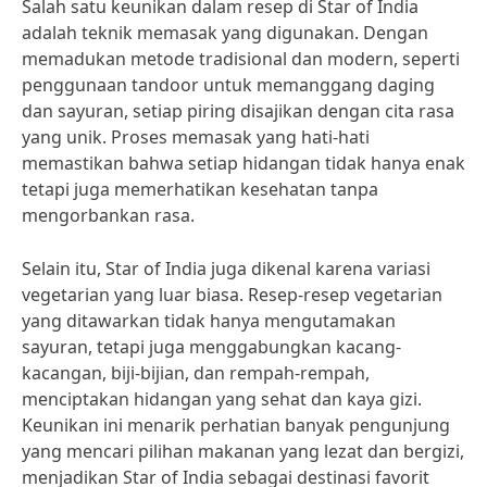
Salah satu keunikan dalam resep di Star of India
adalah teknik memasak yang digunakan. Dengan
memadukan metode tradisional dan modern, seperti
penggunaan tandoor untuk memanggang daging
dan sayuran, setiap piring disajikan dengan cita rasa
yang unik. Proses memasak yang hati-hati
memastikan bahwa setiap hidangan tidak hanya enak
tetapi juga memerhatikan kesehatan tanpa
mengorbankan rasa.
Selain itu, Star of India juga dikenal karena variasi
vegetarian yang luar biasa. Resep-resep vegetarian
yang ditawarkan tidak hanya mengutamakan
sayuran, tetapi juga menggabungkan kacang-
kacangan, biji-bijian, dan rempah-rempah,
menciptakan hidangan yang sehat dan kaya gizi.
Keunikan ini menarik perhatian banyak pengunjung
yang mencari pilihan makanan yang lezat dan bergizi,
menjadikan Star of India sebagai destinasi favorit