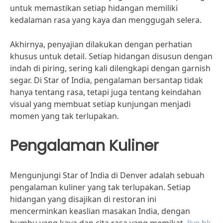
untuk memastikan setiap hidangan memiliki
kedalaman rasa yang kaya dan menggugah selera.
Akhirnya, penyajian dilakukan dengan perhatian
khusus untuk detail. Setiap hidangan disusun dengan
indah di piring, sering kali dilengkapi dengan garnish
segar. Di Star of India, pengalaman bersantap tidak
hanya tentang rasa, tetapi juga tentang keindahan
visual yang membuat setiap kunjungan menjadi
momen yang tak terlupakan.
Pengalaman Kuliner
Mengunjungi Star of India di Denver adalah sebuah
pengalaman kuliner yang tak terlupakan. Setiap
hidangan yang disajikan di restoran ini
mencerminkan keaslian masakan India, dengan