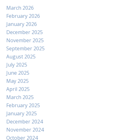
March 2026
February 2026
January 2026
December 2025
November 2025
September 2025
August 2025
July 2025
June 2025
May 2025
April 2025
March 2025
February 2025
January 2025
December 2024
November 2024
October 2024