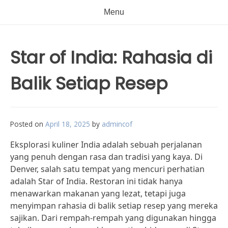
Menu
Star of India: Rahasia di
Balik Setiap Resep
Posted on
April 18, 2025
by
admincof
Eksplorasi kuliner India adalah sebuah perjalanan
yang penuh dengan rasa dan tradisi yang kaya. Di
Denver, salah satu tempat yang mencuri perhatian
adalah Star of India. Restoran ini tidak hanya
menawarkan makanan yang lezat, tetapi juga
menyimpan rahasia di balik setiap resep yang mereka
sajikan. Dari rempah-rempah yang digunakan hingga