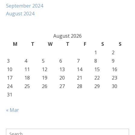
September 2024
August 2024
August 2026
M
T
W
T
F
S
S
1
2
3
4
5
6
7
8
9
10
11
12
13
14
15
16
17
18
19
20
21
22
23
24
25
26
27
28
29
30
31
« Mar
Search