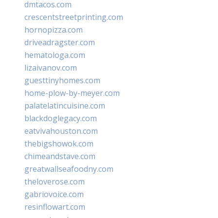
dmtacos.com
crescentstreetprinting.com
hornopizza.com
driveadragster.com
hematologa.com
lizaivanov.com
guesttinyhomes.com
home-plow-by-meyer.com
palatelatincuisine.com
blackdoglegacy.com
eatvivahouston.com
thebigshowok.com
chimeandstave.com
greatwallseafoodny.com
theloverose.com
gabriovoice.com
resinflowart.com