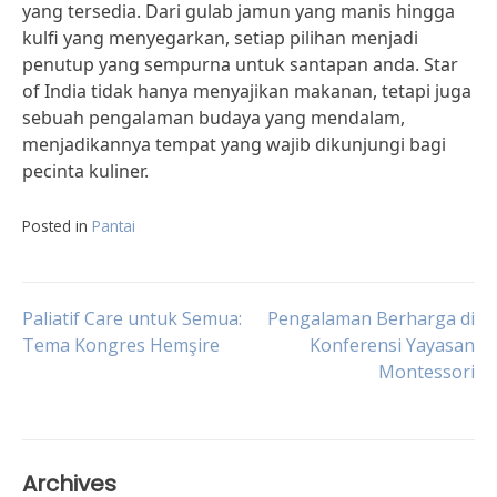
yang tersedia. Dari gulab jamun yang manis hingga
kulfi yang menyegarkan, setiap pilihan menjadi
penutup yang sempurna untuk santapan anda. Star
of India tidak hanya menyajikan makanan, tetapi juga
sebuah pengalaman budaya yang mendalam,
menjadikannya tempat yang wajib dikunjungi bagi
pecinta kuliner.
Posted in
Pantai
Post
Paliatif Care untuk Semua:
Pengalaman Berharga di
Tema Kongres Hemşire
Konferensi Yayasan
Montessori
navigation
Archives