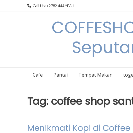
Skip
Call Us: +2782 444 YEAH
to
content
COFFESHO
Seputa
Cafe
Pantai
Tempat Makan
toge
Tag:
coffee shop san
Menikmati Kopi di Coffe