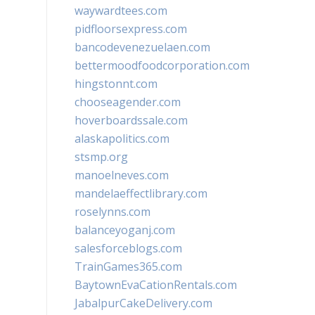
waywardtees.com
pidfloorsexpress.com
bancodevenezuelaen.com
bettermoodfoodcorporation.com
hingstonnt.com
chooseagender.com
hoverboardssale.com
alaskapolitics.com
stsmp.org
manoelneves.com
mandelaeffectlibrary.com
roselynns.com
balanceyoganj.com
salesforceblogs.com
TrainGames365.com
BaytownEvaCationRentals.com
JabalpurCakeDelivery.com