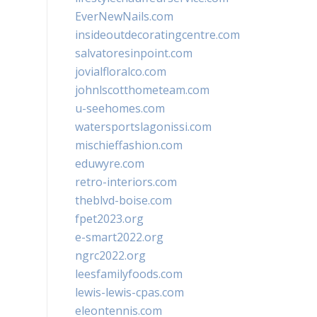
EverNewNails.com
insideoutdecoratingcentre.com
salvatoresinpoint.com
jovialfloralco.com
johnlscotthometeam.com
u-seehomes.com
watersportslagonissi.com
mischieffashion.com
eduwyre.com
retro-interiors.com
theblvd-boise.com
fpet2023.org
e-smart2022.org
ngrc2022.org
leesfamilyfoods.com
lewis-lewis-cpas.com
eleontennis.com