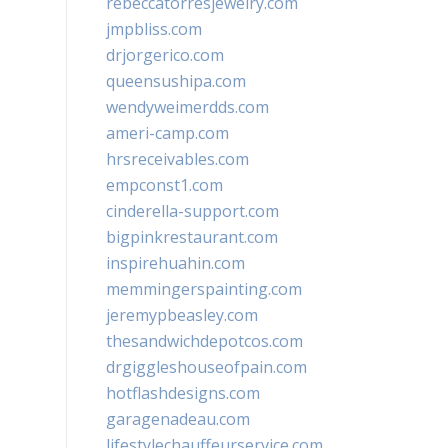
rebeccatorresjewelry.com
jmpbliss.com
drjorgerico.com
queensushipa.com
wendyweimerdds.com
ameri-camp.com
hrsreceivables.com
empconst1.com
cinderella-support.com
bigpinkrestaurant.com
inspirehuahin.com
memmingerspainting.com
jeremypbeasley.com
thesandwichdepotcos.com
drgiggleshouseofpain.com
hotflashdesigns.com
garagenadeau.com
lifestylechauffeurservice.com