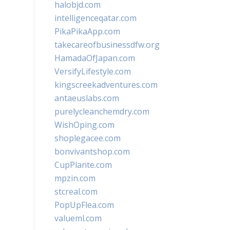
halobjd.com
intelligenceqatar.com
PikaPikaApp.com
takecareofbusinessdfw.org
HamadaOfJapan.com
VersifyLifestyle.com
kingscreekadventures.com
antaeuslabs.com
purelycleanchemdry.com
WishOping.com
shoplegacee.com
bonvivantshop.com
CupPlante.com
mpzin.com
stcreal.com
PopUpFlea.com
valueml.com