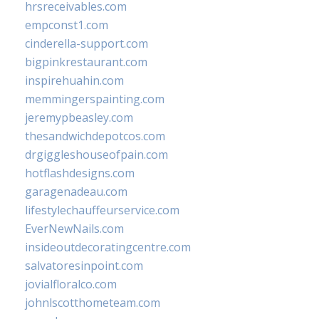
hrsreceivables.com
empconst1.com
cinderella-support.com
bigpinkrestaurant.com
inspirehuahin.com
memmingerspainting.com
jeremypbeasley.com
thesandwichdepotcos.com
drgiggleshouseofpain.com
hotflashdesigns.com
garagenadeau.com
lifestylechauffeurservice.com
EverNewNails.com
insideoutdecoratingcentre.com
salvatoresinpoint.com
jovialfloralco.com
johnlscotthometeam.com