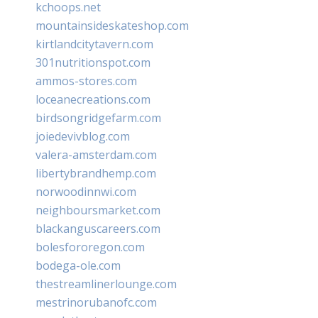
kchoops.net
mountainsideskateshop.com
kirtlandcitytavern.com
301nutritionspot.com
ammos-stores.com
loceanecreations.com
birdsongridgefarm.com
joiedevivblog.com
valera-amsterdam.com
libertybrandhemp.com
norwoodinnwi.com
neighboursmarket.com
blackanguscareers.com
bolesfororegon.com
bodega-ole.com
thestreamlinerlounge.com
mestrinorubanofc.com