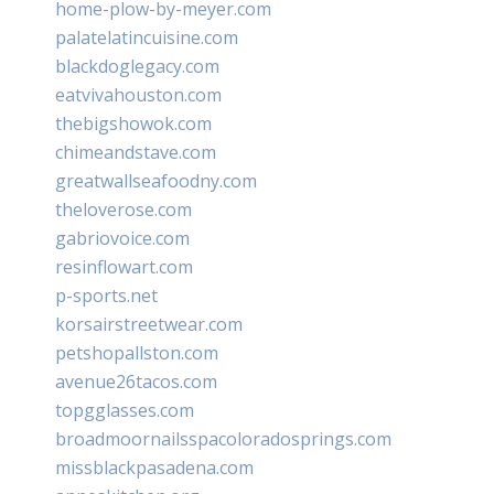
home-plow-by-meyer.com
palatelatincuisine.com
blackdoglegacy.com
eatvivahouston.com
thebigshowok.com
chimeandstave.com
greatwallseafoodny.com
theloverose.com
gabriovoice.com
resinflowart.com
p-sports.net
korsairstreetwear.com
petshopallston.com
avenue26tacos.com
topgglasses.com
broadmoornailsspacoloradosprings.com
missblackpasadena.com