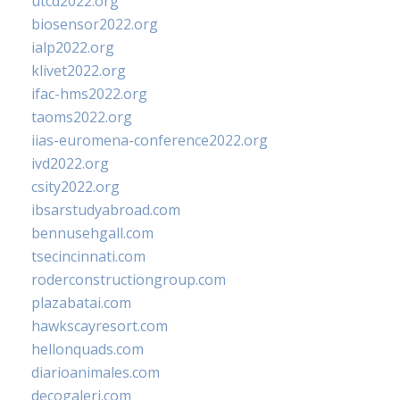
utcd2022.org
biosensor2022.org
ialp2022.org
klivet2022.org
ifac-hms2022.org
taoms2022.org
iias-euromena-conference2022.org
ivd2022.org
csity2022.org
ibsarstudyabroad.com
bennusehgall.com
tsecincinnati.com
roderconstructiongroup.com
plazabatai.com
hawkscayresort.com
hellonquads.com
diarioanimales.com
decogaleri.com