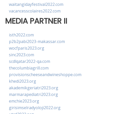
waitangidayfestival2022.com
vacancesscolaires2022.com
MEDIA PARTNER II
isth2022.com
p2b2pabi2023-makassar.com
wocfparis2023.org
sinc2023.com
scdlqatar2022-qa.com
thecolumbiagrill.com
provisionscheeseandwineshoppe.com
khedi2023.org
akademikgeriatri2023.org
marmarapediatri2023.org
emchie2023.org
girisimselradyoloji2022.org