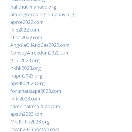
balithut-manado.org
alteregotradingcompany.org
aprce2022.com
ibie2022.com
sbcc-2022.com
AngolaOilAndGas2022.com
Convoy4Freedom2022.com
grur2023.org
hkhk2023.org
napm2023.org
apsdfd2023.org
forumausape2023.com
imkl2023.com
careerfaircsd2023.com
apsth2023.com
MedItRio2023.org
lcicon2023boston.com