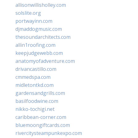
allisonwillisholley.com
solslite.org
portwayinn.com
djmaddogmusic.com
thesoundarchitects.com
allin1roofing.com
keepjudgewebb.com
anatomyofadventure.com
drivancastillo.com
cmmedspa.com
midletontkd.com
gardensandgrills.com
basilfoodwine.com
nikko-tochigi.net
caribbean-corner.com
bluemoongiftcards.com
rivercitysteampunkexpo.com