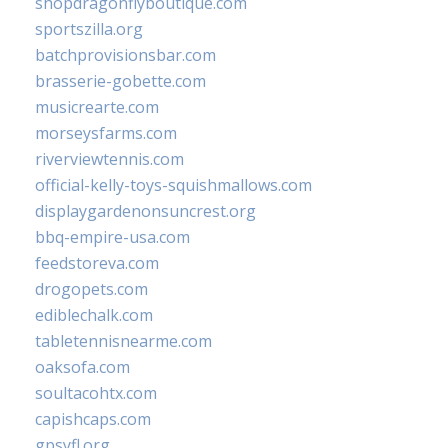
shopdragonflyboutique.com
sportszilla.org
batchprovisionsbar.com
brasserie-gobette.com
musicrearte.com
morseysfarms.com
riverviewtennis.com
official-kelly-toys-squishmallows.com
displaygardenonsuncrest.org
bbq-empire-usa.com
feedstoreva.com
drogopets.com
ediblechalk.com
tabletennisnearme.com
oaksofa.com
soultacohtx.com
capishcaps.com
gpsyfl.org