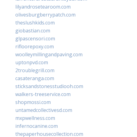
lilyandrosetearoom.com
olivesburgberrypatch.com
theslushkids.com
giobastian.com
glpascensori.com
rifloorepoxy.com
woolleymillingandpaving.com
uptonpvd.com
2troublegrill.com
casateranga.com
sticksandstonesstudiooh.com
walkers-treeservice.com
shopmossi.com
untamedcollectivesd.com
mxpwellness.com
infernocanine.com
thepaperhousecollection.com