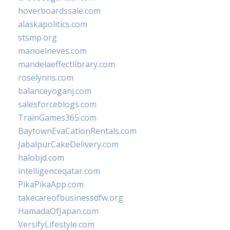
hoverboardssale.com
alaskapolitics.com
stsmp.org
manoelneves.com
mandelaeffectlibrary.com
roselynns.com
balanceyoganj.com
salesforceblogs.com
TrainGames365.com
BaytownEvaCationRentals.com
JabalpurCakeDelivery.com
halobjd.com
intelligenceqatar.com
PikaPikaApp.com
takecareofbusinessdfw.org
HamadaOfJapan.com
VersifyLifestyle.com