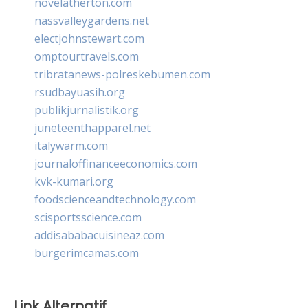
novelatherton.com
nassvalleygardens.net
electjohnstewart.com
omptourtravels.com
tribratanews-polreskebumen.com
rsudbayuasih.org
publikjurnalistik.org
juneteenthapparel.net
italywarm.com
journaloffinanceeconomics.com
kvk-kumari.org
foodscienceandtechnology.com
scisportsscience.com
addisababacuisineaz.com
burgerimcamas.com
Link Alternatif