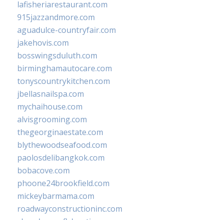
lafisheriarestaurant.com
915jazzandmore.com
aguadulce-countryfair.com
jakehovis.com
bosswingsduluth.com
birminghamautocare.com
tonyscountrykitchen.com
jbellasnailspa.com
mychaihouse.com
alvisgrooming.com
thegeorginaestate.com
blythewoodseafood.com
paolosdelibangkok.com
bobacove.com
phoone24brookfield.com
mickeybarmama.com
roadwayconstructioninc.com