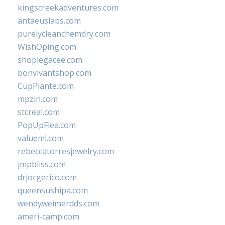
kingscreekadventures.com
antaeuslabs.com
purelycleanchemdry.com
WishOping.com
shoplegacee.com
bonvivantshop.com
CupPlante.com
mpzin.com
stcreal.com
PopUpFlea.com
valueml.com
rebeccatorresjewelry.com
jmpbliss.com
drjorgerico.com
queensushipa.com
wendyweimerdds.com
ameri-camp.com