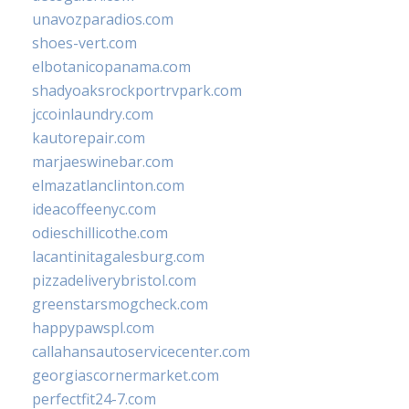
unavozparadios.com
shoes-vert.com
elbotanicopanama.com
shadyoaksrockportrvpark.com
jccoinlaundry.com
kautorepair.com
marjaeswinebar.com
elmazatlanclinton.com
ideacoffeenyc.com
odieschillicothe.com
lacantinitagalesburg.com
pizzadeliverybristol.com
greenstarsmogcheck.com
happypawspl.com
callahansautoservicecenter.com
georgiascornermarket.com
perfectfit24-7.com