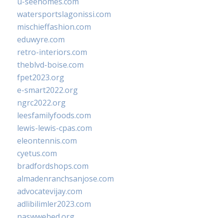
u-seehomes.com
watersportslagonissi.com
mischieffashion.com
eduwyre.com
retro-interiors.com
theblvd-boise.com
fpet2023.org
e-smart2022.org
ngrc2022.org
leesfamilyfoods.com
lewis-lewis-cpas.com
eleontennis.com
cyetus.com
bradfordshops.com
almadenranchsanjose.com
advocatevijay.com
adlibilimler2023.com
naswwebed.org