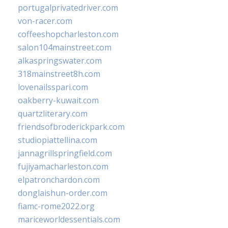
portugalprivatedriver.com
von-racer.com
coffeeshopcharleston.com
salon104mainstreet.com
alkaspringswater.com
318mainstreet8h.com
lovenailsspari.com
oakberry-kuwait.com
quartzliterary.com
friendsofbroderickpark.com
studiopiattellina.com
jannagrillspringfield.com
fujiyamacharleston.com
elpatronchardon.com
donglaishun-order.com
fiamc-rome2022.org
mariceworldessentials.com