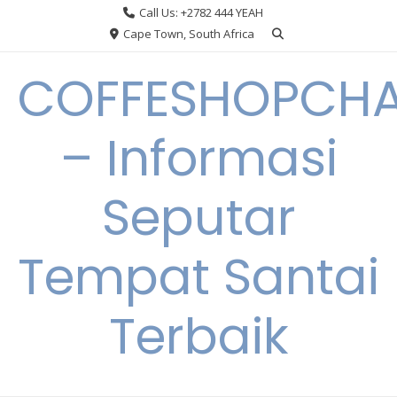
Skip
Call Us: +2782 444 YEAH
to
Cape Town, South Africa
content
COFFESHOPCHA
– Informasi
Seputar
Tempat Santai
Terbaik