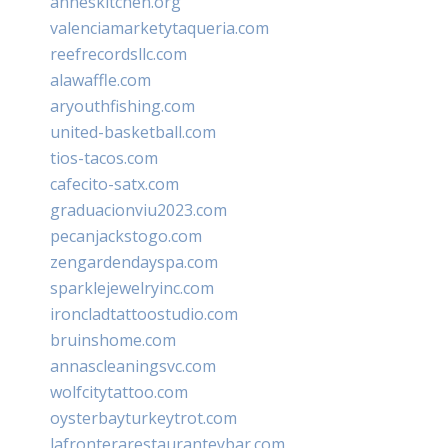
anneskitchen.org
valenciamarketytaqueria.com
reefrecordsllc.com
alawaffle.com
aryouthfishing.com
united-basketball.com
tios-tacos.com
cafecito-satx.com
graduacionviu2023.com
pecanjackstogo.com
zengardendayspa.com
sparklejewelryinc.com
ironcladtattoostudio.com
bruinshome.com
annascleaningsvc.com
wolfcitytattoo.com
oysterbayturkeytrot.com
lafronterarestauranteybar.com