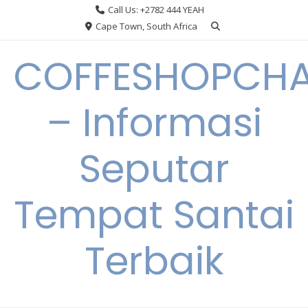
Skip
Call Us: +2782 444 YEAH
to
Cape Town, South Africa
content
COFFESHOPCHA
– Informasi
Seputar
Tempat Santai
Terbaik