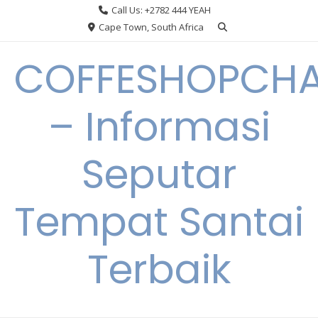
Skip
Call Us: +2782 444 YEAH
to
Cape Town, South Africa
content
COFFESHOPCHA
– Informasi
Seputar
Tempat Santai
Terbaik