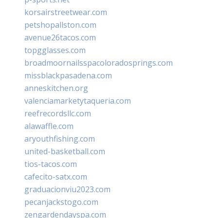
korsairstreetwear.com
petshopallston.com
avenue26tacos.com
topgglasses.com
broadmoornailsspacoloradosprings.com
missblackpasadena.com
anneskitchen.org
valenciamarketytaqueria.com
reefrecordsllc.com
alawaffle.com
aryouthfishing.com
united-basketball.com
tios-tacos.com
cafecito-satx.com
graduacionviu2023.com
pecanjackstogo.com
zengardendayspa.com