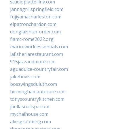
studiopiattellina.com
jannagrillspringfield.com
fujiyamacharleston.com
elpatronchardon.com
donglaishun-order.com
fiamc-rome2022.org
mariceworldessentials.com
lafisheriarestaurant.com
915jazzandmore.com
aguadulce-countryfair.com
jakehovis.com
bosswingsduluth.com
birminghamautocare.com
tonyscountrykitchen.com
jbellasnailspa.com
mychaihouse.com
alvisgrooming.com