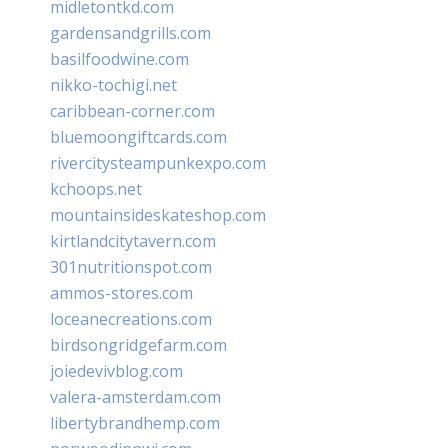
midletontkd.com
gardensandgrills.com
basilfoodwine.com
nikko-tochigi.net
caribbean-corner.com
bluemoongiftcards.com
rivercitysteampunkexpo.com
kchoops.net
mountainsideskateshop.com
kirtlandcitytavern.com
301nutritionspot.com
ammos-stores.com
loceanecreations.com
birdsongridgefarm.com
joiedevivblog.com
valera-amsterdam.com
libertybrandhemp.com