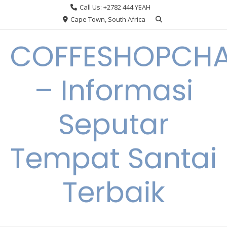
Skip
Call Us: +2782 444 YEAH
to
Cape Town, South Africa
content
COFFESHOPCHA
– Informasi
Seputar
Tempat Santai
Terbaik