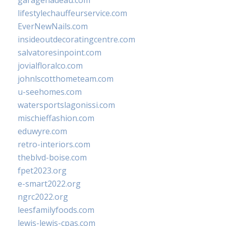
garagenadeau.com
lifestylechauffeurservice.com
EverNewNails.com
insideoutdecoratingcentre.com
salvatoresinpoint.com
jovialfloralco.com
johnlscotthometeam.com
u-seehomes.com
watersportslagonissi.com
mischieffashion.com
eduwyre.com
retro-interiors.com
theblvd-boise.com
fpet2023.org
e-smart2022.org
ngrc2022.org
leesfamilyfoods.com
lewis-lewis-cpas.com