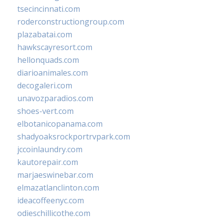
tsecincinnati.com
roderconstructiongroup.com
plazabatai.com
hawkscayresort.com
hellonquads.com
diarioanimales.com
decogaleri.com
unavozparadios.com
shoes-vert.com
elbotanicopanama.com
shadyoaksrockportrvpark.com
jccoinlaundry.com
kautorepair.com
marjaeswinebar.com
elmazatlanclinton.com
ideacoffeenyc.com
odieschillicothe.com