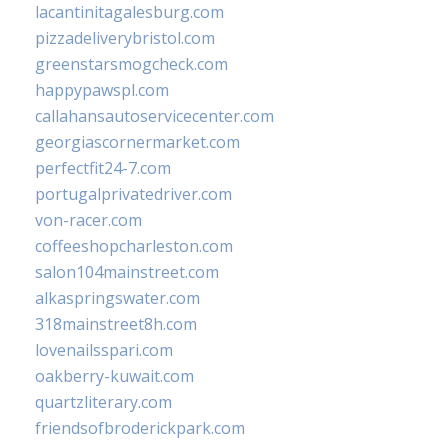
lacantinitagalesburg.com
pizzadeliverybristol.com
greenstarsmogcheck.com
happypawspl.com
callahansautoservicecenter.com
georgiascornermarket.com
perfectfit24-7.com
portugalprivatedriver.com
von-racer.com
coffeeshopcharleston.com
salon104mainstreet.com
alkaspringswater.com
318mainstreet8h.com
lovenailsspari.com
oakberry-kuwait.com
quartzliterary.com
friendsofbroderickpark.com