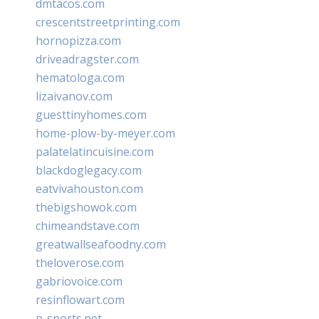
dmtacos.com
crescentstreetprinting.com
hornopizza.com
driveadragster.com
hematologa.com
lizaivanov.com
guesttinyhomes.com
home-plow-by-meyer.com
palatelatincuisine.com
blackdoglegacy.com
eatvivahouston.com
thebigshowok.com
chimeandstave.com
greatwallseafoodny.com
theloverose.com
gabriovoice.com
resinflowart.com
p-sports.net