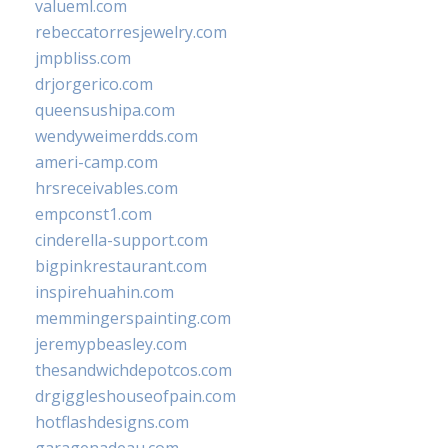
valueml.com
rebeccatorresjewelry.com
jmpbliss.com
drjorgerico.com
queensushipa.com
wendyweimerdds.com
ameri-camp.com
hrsreceivables.com
empconst1.com
cinderella-support.com
bigpinkrestaurant.com
inspirehuahin.com
memmingerspainting.com
jeremypbeasley.com
thesandwichdepotcos.com
drgiggleshouseofpain.com
hotflashdesigns.com