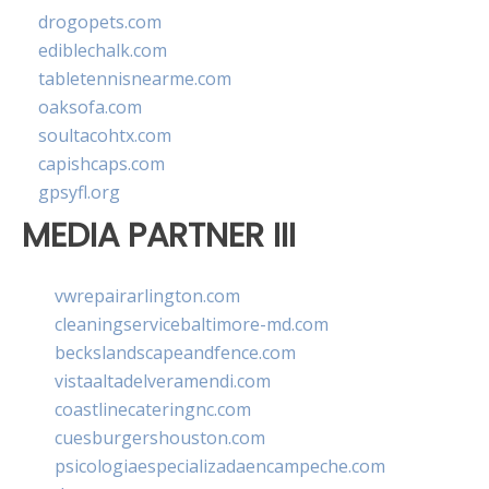
drogopets.com
ediblechalk.com
tabletennisnearme.com
oaksofa.com
soultacohtx.com
capishcaps.com
gpsyfl.org
MEDIA PARTNER III
vwrepairarlington.com
cleaningservicebaltimore-md.com
beckslandscapeandfence.com
vistaaltadelveramendi.com
coastlinecateringnc.com
cuesburgershouston.com
psicologiaespecializadaencampeche.com