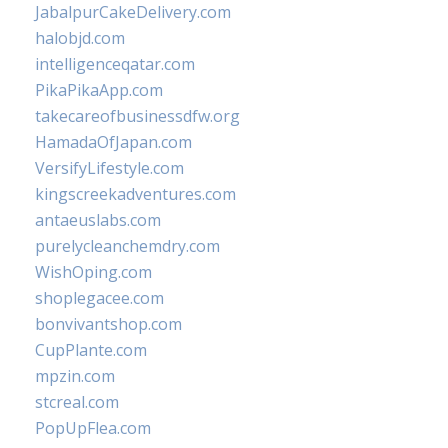
JabalpurCakeDelivery.com
halobjd.com
intelligenceqatar.com
PikaPikaApp.com
takecareofbusinessdfw.org
HamadaOfJapan.com
VersifyLifestyle.com
kingscreekadventures.com
antaeuslabs.com
purelycleanchemdry.com
WishOping.com
shoplegacee.com
bonvivantshop.com
CupPlante.com
mpzin.com
stcreal.com
PopUpFlea.com