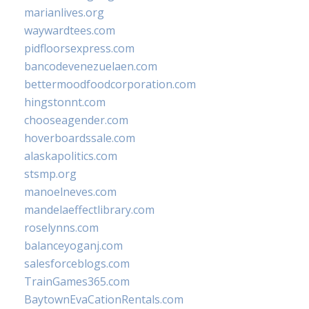
marianlives.org
waywardtees.com
pidfloorsexpress.com
bancodevenezuelaen.com
bettermoodfoodcorporation.com
hingstonnt.com
chooseagender.com
hoverboardssale.com
alaskapolitics.com
stsmp.org
manoelneves.com
mandelaeffectlibrary.com
roselynns.com
balanceyoganj.com
salesforceblogs.com
TrainGames365.com
BaytownEvaCationRentals.com