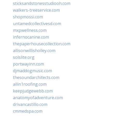
sticksandstonesstudiooh.com
walkers-treeservice.com
shopmossi.com
untamedcollectivesd.com
mxpwellness.com
infernocanine.com
thepaperhousecollection.com
allisonwillisholley.com
solslite.org
portwayinn.com
djmaddogmusic.com
thesoundarchitects.com
allin1roofing.com
keepjudgewebb.com
anatomyofadventure.com
drivancastillo.com
cmmedspa.com