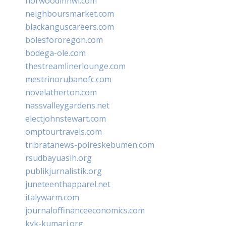
norwoodinnwi.com
neighboursmarket.com
blackanguscareers.com
bolesfororegon.com
bodega-ole.com
thestreamlinerlounge.com
mestrinorubanofc.com
novelatherton.com
nassvalleygardens.net
electjohnstewart.com
omptourtravels.com
tribratanews-polreskebumen.com
rsudbayuasih.org
publikjurnalistik.org
juneteenthapparel.net
italywarm.com
journaloffinanceeconomics.com
kvk-kumari.org