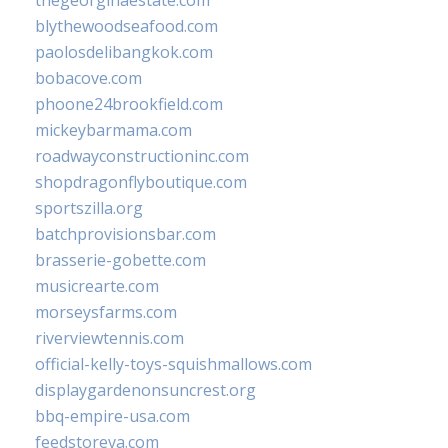
thegeorginaestate.com
blythewoodseafood.com
paolosdelibangkok.com
bobacove.com
phoone24brookfield.com
mickeybarmama.com
roadwayconstructioninc.com
shopdragonflyboutique.com
sportszilla.org
batchprovisionsbar.com
brasserie-gobette.com
musicrearte.com
morseysfarms.com
riverviewtennis.com
official-kelly-toys-squishmallows.com
displaygardenonsuncrest.org
bbq-empire-usa.com
feedstoreva.com