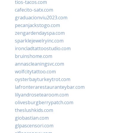
tios-tacos.com
cafecito-satx.com
graduacionviu2023.com
pecanjackstogo.com
zengardendayspa.com
sparklejewelryinc.com
ironcladtattoostudio.com
bruinshome.com
annascleaningsvc.com
wolfcitytattoo.com
oysterbayturkeytrot.com
lafronterarestauranteybar.com
lilyandrosetearoom.com
olivesburgberrypatch.com
theslushkids.com
giobastian.com
glpascensori.com