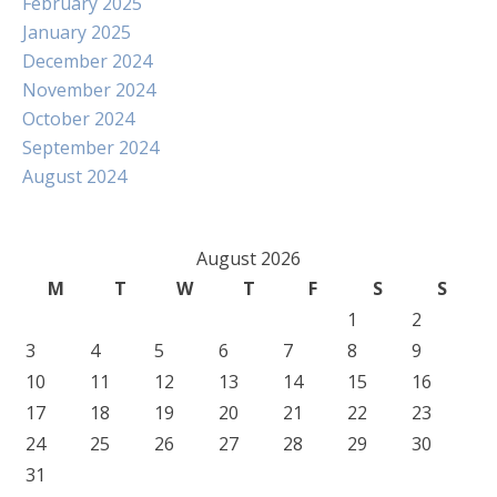
February 2025
January 2025
December 2024
November 2024
October 2024
September 2024
August 2024
August 2026
M
T
W
T
F
S
S
1
2
3
4
5
6
7
8
9
10
11
12
13
14
15
16
17
18
19
20
21
22
23
24
25
26
27
28
29
30
31