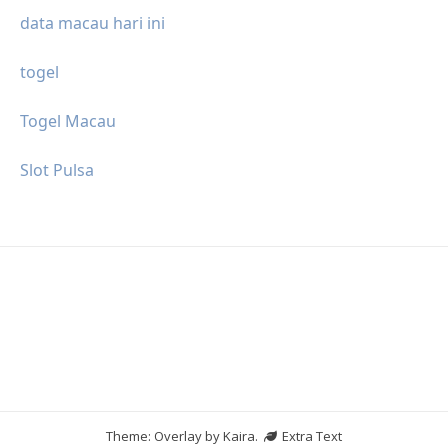
data macau hari ini
togel
Togel Macau
Slot Pulsa
Theme: Overlay by
Kaira
.
Extra Text