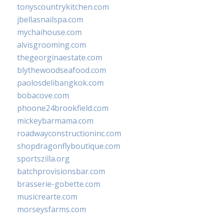
tonyscountrykitchen.com
jbellasnailspa.com
mychaihouse.com
alvisgrooming.com
thegeorginaestate.com
blythewoodseafood.com
paolosdelibangkok.com
bobacove.com
phoone24brookfield.com
mickeybarmama.com
roadwayconstructioninc.com
shopdragonflyboutique.com
sportszilla.org
batchprovisionsbar.com
brasserie-gobette.com
musicrearte.com
morseysfarms.com