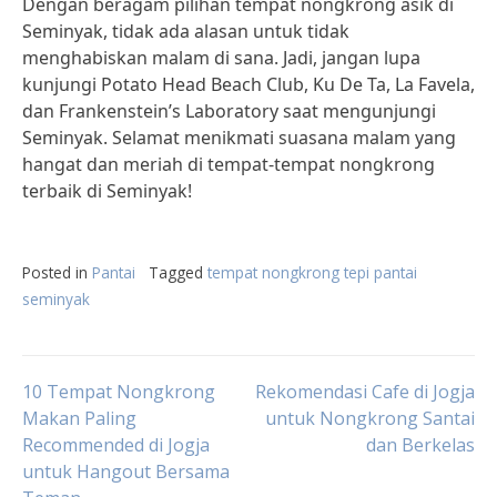
Dengan beragam pilihan tempat nongkrong asik di
Seminyak, tidak ada alasan untuk tidak
menghabiskan malam di sana. Jadi, jangan lupa
kunjungi Potato Head Beach Club, Ku De Ta, La Favela,
dan Frankenstein’s Laboratory saat mengunjungi
Seminyak. Selamat menikmati suasana malam yang
hangat dan meriah di tempat-tempat nongkrong
terbaik di Seminyak!
Posted in
Pantai
Tagged
tempat nongkrong tepi pantai
seminyak
Post
10 Tempat Nongkrong
Rekomendasi Cafe di Jogja
Makan Paling
untuk Nongkrong Santai
Recommended di Jogja
dan Berkelas
navigation
untuk Hangout Bersama