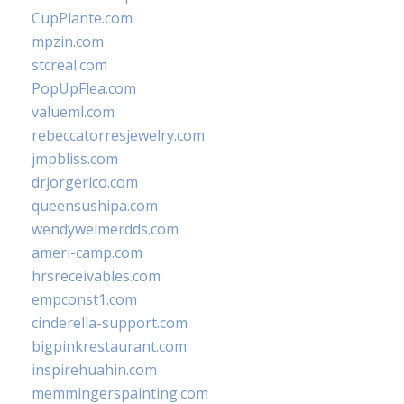
CupPlante.com
mpzin.com
stcreal.com
PopUpFlea.com
valueml.com
rebeccatorresjewelry.com
jmpbliss.com
drjorgerico.com
queensushipa.com
wendyweimerdds.com
ameri-camp.com
hrsreceivables.com
empconst1.com
cinderella-support.com
bigpinkrestaurant.com
inspirehuahin.com
memmingerspainting.com