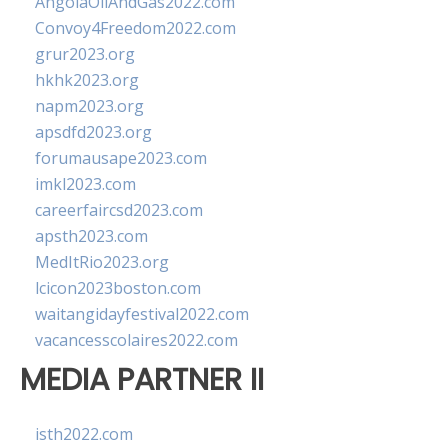
AngolaOilAndGas2022.com
Convoy4Freedom2022.com
grur2023.org
hkhk2023.org
napm2023.org
apsdfd2023.org
forumausape2023.com
imkl2023.com
careerfaircsd2023.com
apsth2023.com
MedItRio2023.org
lcicon2023boston.com
waitangidayfestival2022.com
vacancesscolaires2022.com
MEDIA PARTNER II
isth2022.com