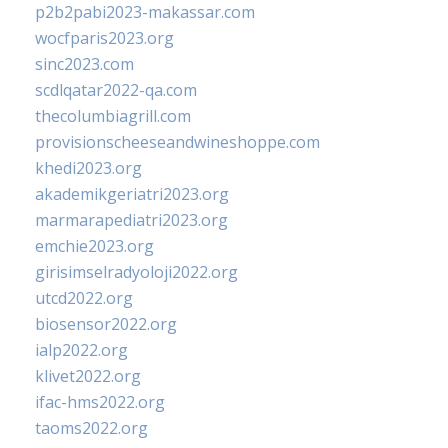
p2b2pabi2023-makassar.com
wocfparis2023.org
sinc2023.com
scdlqatar2022-qa.com
thecolumbiagrill.com
provisionscheeseandwineshoppe.com
khedi2023.org
akademikgeriatri2023.org
marmarapediatri2023.org
emchie2023.org
girisimselradyoloji2022.org
utcd2022.org
biosensor2022.org
ialp2022.org
klivet2022.org
ifac-hms2022.org
taoms2022.org