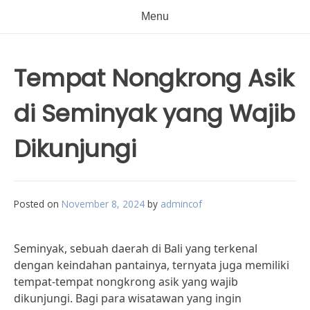
Menu
Tempat Nongkrong Asik
di Seminyak yang Wajib
Dikunjungi
Posted on
November 8, 2024
by
admincof
Seminyak, sebuah daerah di Bali yang terkenal
dengan keindahan pantainya, ternyata juga memiliki
tempat-tempat nongkrong asik yang wajib
dikunjungi. Bagi para wisatawan yang ingin