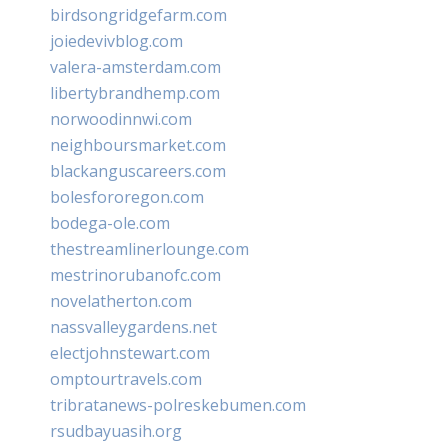
birdsongridgefarm.com
joiedevivblog.com
valera-amsterdam.com
libertybrandhemp.com
norwoodinnwi.com
neighboursmarket.com
blackanguscareers.com
bolesfororegon.com
bodega-ole.com
thestreamlinerlounge.com
mestrinorubanofc.com
novelatherton.com
nassvalleygardens.net
electjohnstewart.com
omptourtravels.com
tribratanews-polreskebumen.com
rsudbayuasih.org