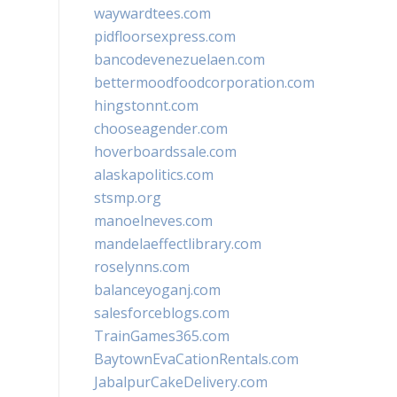
waywardtees.com
pidfloorsexpress.com
bancodevenezuelaen.com
bettermoodfoodcorporation.com
hingstonnt.com
chooseagender.com
hoverboardssale.com
alaskapolitics.com
stsmp.org
manoelneves.com
mandelaeffectlibrary.com
roselynns.com
balanceyoganj.com
salesforceblogs.com
TrainGames365.com
BaytownEvaCationRentals.com
JabalpurCakeDelivery.com