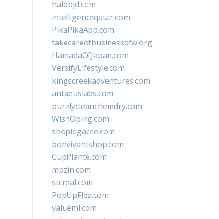
halobjd.com
intelligenceqatar.com
PikaPikaApp.com
takecareofbusinessdfw.org
HamadaOfJapan.com
VersifyLifestyle.com
kingscreekadventures.com
antaeuslabs.com
purelycleanchemdry.com
WishOping.com
shoplegacee.com
bonvivantshop.com
CupPlante.com
mpzin.com
stcreal.com
PopUpFlea.com
valueml.com