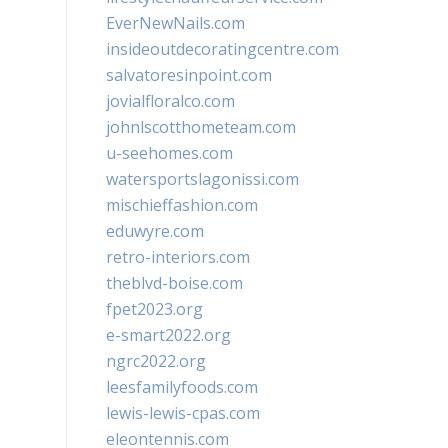
EverNewNails.com
insideoutdecoratingcentre.com
salvatoresinpoint.com
jovialfloralco.com
johnlscotthometeam.com
u-seehomes.com
watersportslagonissi.com
mischieffashion.com
eduwyre.com
retro-interiors.com
theblvd-boise.com
fpet2023.org
e-smart2022.org
ngrc2022.org
leesfamilyfoods.com
lewis-lewis-cpas.com
eleontennis.com