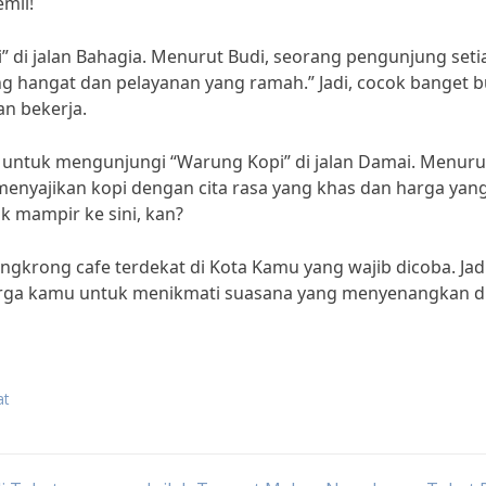
mil!
i” di jalan Bahagia. Menurut Budi, seorang pengunjung seti
ng hangat dan pelayanan yang ramah.” Jadi, cocok banget b
an bekerja.
pa untuk mengunjungi “Warung Kopi” di jalan Damai. Menuru
u menyajikan kopi dengan cita rasa yang khas dan harga yan
k mampir ke sini, kan?
gkrong cafe terdekat di Kota Kamu yang wajib dicoba. Jadi
uarga kamu untuk menikmati suasana yang menyenangkan d
at