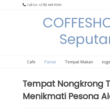
Skip
Call Us: +2782 444 YEAH
to
content
COFFESHO
Seputa
Cafe
Pantai
Tempat Makan
toge
Tempat Nongkrong Te
Menikmati Pesona A