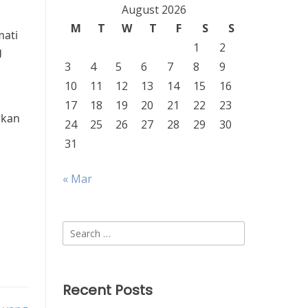
August 2026
M
T
W
T
F
S
S
mati
1
2
g
3
4
5
6
7
8
9
10
11
12
13
14
15
16
17
18
19
20
21
22
23
rkan
24
25
26
27
28
29
30
31
« Mar
Search
for:
Recent Posts