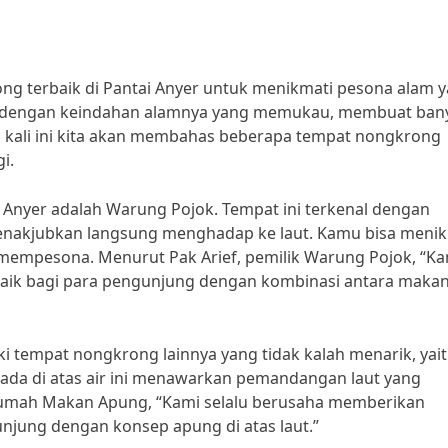
g terbaik di Pantai Anyer untuk menikmati pesona alam 
l dengan keindahan alamnya yang memukau, membuat ban
, kali ini kita akan membahas beberapa tempat nongkrong
i.
i Anyer adalah Warung Pojok. Tempat ini terkenal dengan
nakjubkan langsung menghadap ke laut. Kamu bisa menik
 mempesona. Menurut Pak Arief, pemilik Warung Pojok, “Ka
aik bagi para pengunjung dengan kombinasi antara maka
ki tempat nongkrong lainnya yang tidak kalah menarik, yai
a di atas air ini menawarkan pemandangan laut yang
 Rumah Makan Apung, “Kami selalu berusaha memberikan
njung dengan konsep apung di atas laut.”