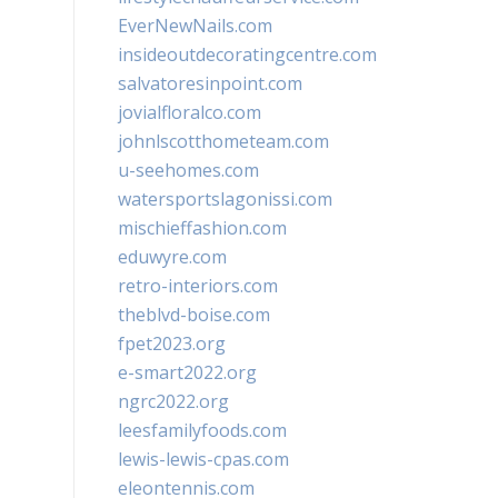
EverNewNails.com
insideoutdecoratingcentre.com
salvatoresinpoint.com
jovialfloralco.com
johnlscotthometeam.com
u-seehomes.com
watersportslagonissi.com
mischieffashion.com
eduwyre.com
retro-interiors.com
theblvd-boise.com
fpet2023.org
e-smart2022.org
ngrc2022.org
leesfamilyfoods.com
lewis-lewis-cpas.com
eleontennis.com