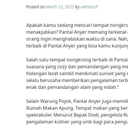
Posted on
March 12, 2025
by
admincof
Apakah kamu sedang mencari tempat nongkron
menakjubkan? Pantai Anyer memang terkena
orang ingin menghabiskan waktu di sana. Nah
terbaik di Pantai Anyer yang bisa kamu kunjung
Salah satu tempat nongkrong terbaik di Panta
suasana yang cozy dan pemandangan yang me
hidangan lezat sambil menikmati sunset yang
selalu berusaha memberikan pengalaman terb
enak dan pemandangan alam yang indah.”
Selain Warung Pojok, Pantai Anyer juga memili
Rumah Makan Apung. Tempat makan yang berad
spektakuler. Menurut Bapak Dodi, pengelola
pengalaman kuliner yang unik bagi para pengu