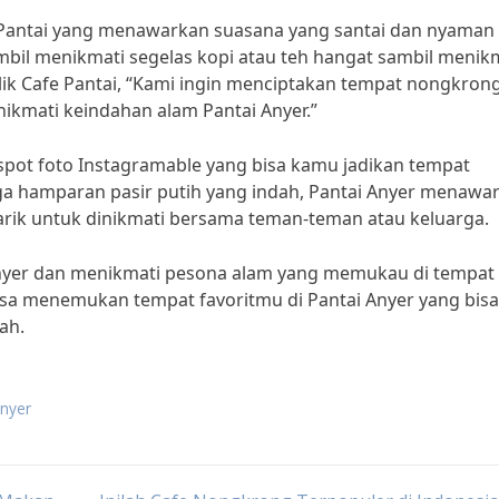
fe Pantai yang menawarkan suasana yang santai dan nyaman
il menikmati segelas kopi atau teh hangat sambil menik
ilik Cafe Pantai, “Kami ingin menciptakan tempat nongkron
kmati keindahan alam Pantai Anyer.”
t-spot foto Instagramable yang bisa kamu jadikan tempat
ga hamparan pasir putih yang indah, Pantai Anyer menawa
rik untuk dinikmati bersama teman-teman atau keluarga.
Anyer dan menikmati pesona alam yang memukau di tempat
isa menemukan tempat favoritmu di Pantai Anyer yang bisa
ah.
anyer