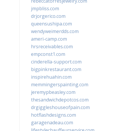
rebeccatorresjewelry.com
jmpbliss.com
drjorgerico.com
queensushipa.com
wendyweimerdds.com
ameri-camp.com
hrsreceivables.com
empconst1.com
cinderella-support.com
bigpinkrestaurant.com
inspirehuahin.com
memmingerspainting.com
jeremypbeasley.com
thesandwichdepotcos.com
drgiggleshouseofpain.com
hotflashdesigns.com
garagenadeau.com
lifestylechauffeurservice.com