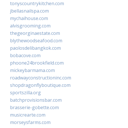
tonyscountrykitchen.com
jbellasnailspa.com
mychaihouse.com
alvisgrooming.com
thegeorginaestate.com
blythewoodseafood.com
paolosdelibangkok.com
bobacove.com
phoone24brookfield.com
mickeybarmama.com
roadwayconstructioninc.com
shopdragonflyboutique.com
sportszilla.org
batchprovisionsbar.com
brasserie-gobette.com
musicrearte.com
morseysfarms.com