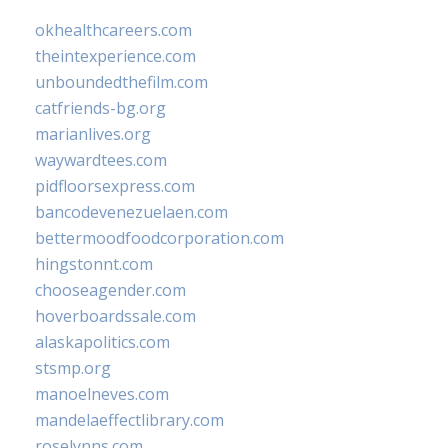
okhealthcareers.com
theintexperience.com
unboundedthefilm.com
catfriends-bg.org
marianlives.org
waywardtees.com
pidfloorsexpress.com
bancodevenezuelaen.com
bettermoodfoodcorporation.com
hingstonnt.com
chooseagender.com
hoverboardssale.com
alaskapolitics.com
stsmp.org
manoelneves.com
mandelaeffectlibrary.com
roselynns.com