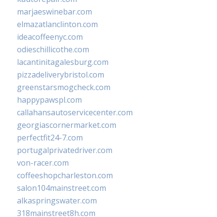
marjaeswinebar.com
elmazatlanclinton.com
ideacoffeenyc.com
odieschillicothe.com
lacantinitagalesburg.com
pizzadeliverybristol.com
greenstarsmogcheck.com
happypawspl.com
callahansautoservicecenter.com
georgiascornermarket.com
perfectfit24-7.com
portugalprivatedriver.com
von-racer.com
coffeeshopcharleston.com
salon104mainstreet.com
alkaspringswater.com
318mainstreet8h.com