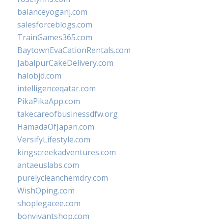
balanceyoganj.com
salesforceblogs.com
TrainGames365.com
BaytownEvaCationRentals.com
JabalpurCakeDelivery.com
halobjd.com
intelligenceqatar.com
PikaPikaApp.com
takecareofbusinessdfw.org
HamadaOfJapan.com
VersifyLifestyle.com
kingscreekadventures.com
antaeuslabs.com
purelycleanchemdry.com
WishOping.com
shoplegacee.com
bonvivantshop.com