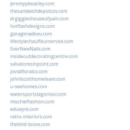
jeremypbeasley.com
thesandwichdepotcos.com
drgiggleshouseofpain.com
hotflashdesigns.com
garagenadeau.com
lifestylechauffeurservice.com
EverNewNails.com
insideoutdecoratingcentre.com
salvatoresinpoint.com
jovialfloralco.com
johnlscotthometeam.com
u-seehomes.com
watersportslagonissi.com
mischieffashion.com
eduwyre.com
retro-interiors.com
theblvd-boise.com