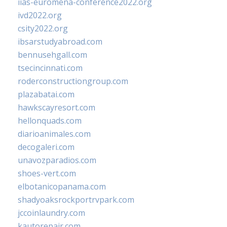
iias-euromena-conference2022.org
ivd2022.org
csity2022.org
ibsarstudyabroad.com
bennusehgall.com
tsecincinnati.com
roderconstructiongroup.com
plazabatai.com
hawkscayresort.com
hellonquads.com
diarioanimales.com
decogaleri.com
unavozparadios.com
shoes-vert.com
elbotanicopanama.com
shadyoaksrockportrvpark.com
jccoinlaundry.com
kautorepair.com