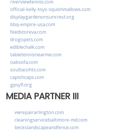
riverviewtennis.com
official-kelly-toys-squishmallows.com
displaygardenonsuncrest.org
bbq-empire-usa.com
feedstoreva.com
drogopets.com
ediblechalk.com
tabletennisnearme.com
oaksofa.com
soultacohtx.com
capishcaps.com
gpsyfl.org
MEDIA PARTNER III
vwrepairarlington.com
cleaningservicebaltimore-md.com
beckslandscapeandfence.com