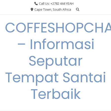
Skip
Call Us: +2782 444 YEAH
to
Cape Town, South Africa
content
COFFESHOPCHA
– Informasi
Seputar
Tempat Santai
Terbaik