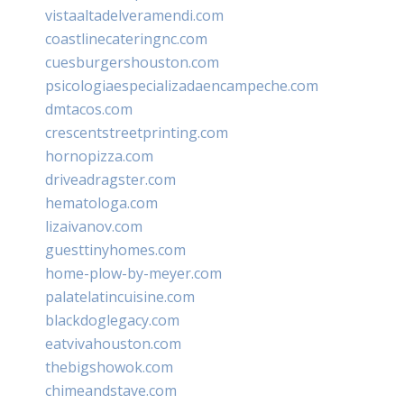
vistaaltadelveramendi.com
coastlinecateringnc.com
cuesburgershouston.com
psicologiaespecializadaencampeche.com
dmtacos.com
crescentstreetprinting.com
hornopizza.com
driveadragster.com
hematologa.com
lizaivanov.com
guesttinyhomes.com
home-plow-by-meyer.com
palatelatincuisine.com
blackdoglegacy.com
eatvivahouston.com
thebigshowok.com
chimeandstave.com