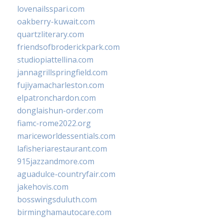
lovenailsspari.com
oakberry-kuwait.com
quartzliterary.com
friendsofbroderickpark.com
studiopiattellina.com
jannagrillspringfield.com
fujiyamacharleston.com
elpatronchardon.com
donglaishun-order.com
fiamc-rome2022.org
mariceworldessentials.com
lafisheriarestaurant.com
915jazzandmore.com
aguadulce-countryfair.com
jakehovis.com
bosswingsduluth.com
birminghamautocare.com