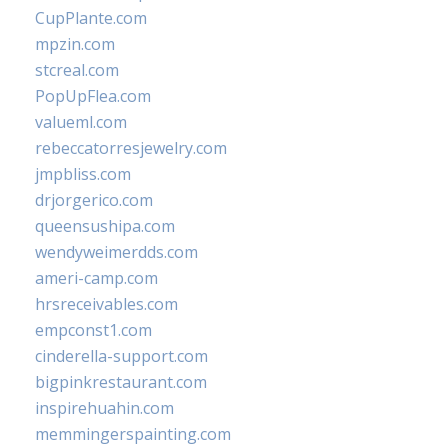
CupPlante.com
mpzin.com
stcreal.com
PopUpFlea.com
valueml.com
rebeccatorresjewelry.com
jmpbliss.com
drjorgerico.com
queensushipa.com
wendyweimerdds.com
ameri-camp.com
hrsreceivables.com
empconst1.com
cinderella-support.com
bigpinkrestaurant.com
inspirehuahin.com
memmingerspainting.com