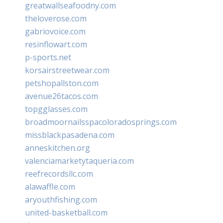
greatwallseafoodny.com
theloverose.com
gabriovoice.com
resinflowart.com
p-sports.net
korsairstreetwear.com
petshopallston.com
avenue26tacos.com
topgglasses.com
broadmoornailsspacoloradosprings.com
missblackpasadena.com
anneskitchen.org
valenciamarketytaqueria.com
reefrecordsllc.com
alawaffle.com
aryouthfishing.com
united-basketball.com