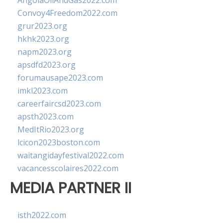
AngolaOilAndGas2022.com
Convoy4Freedom2022.com
grur2023.org
hkhk2023.org
napm2023.org
apsdfd2023.org
forumausape2023.com
imkl2023.com
careerfaircsd2023.com
apsth2023.com
MedItRio2023.org
lcicon2023boston.com
waitangidayfestival2022.com
vacancesscolaires2022.com
MEDIA PARTNER II
isth2022.com