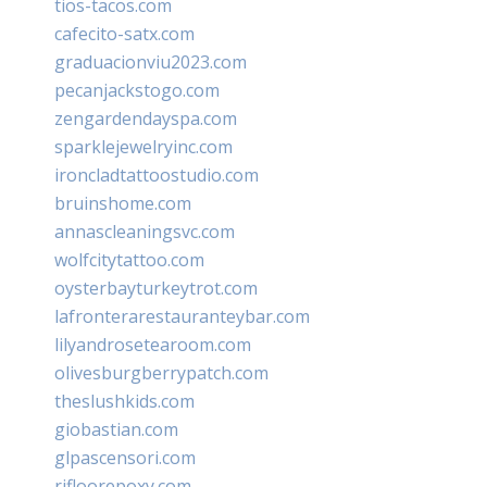
tios-tacos.com
cafecito-satx.com
graduacionviu2023.com
pecanjackstogo.com
zengardendayspa.com
sparklejewelryinc.com
ironcladtattoostudio.com
bruinshome.com
annascleaningsvc.com
wolfcitytattoo.com
oysterbayturkeytrot.com
lafronterarestauranteybar.com
lilyandrosetearoom.com
olivesburgberrypatch.com
theslushkids.com
giobastian.com
glpascensori.com
rifloorepoxy.com