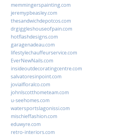
memmingerspainting.com
jeremypbeasley.com
thesandwichdepotcos.com
drgiggleshouseofpain.com
hotflashdesigns.com
garagenadeau.com
lifestylechauffeurservice.com
EverNewNails.com
insideoutdecoratingcentre.com
salvatoresinpoint.com
jovialfloralco.com
johnlscotthometeam.com
u-seehomes.com
watersportslagonissi.com
mischieffashion.com
eduwyre.com
retro-interiors.com