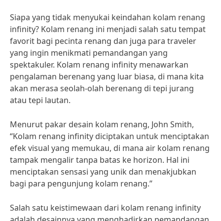
Siapa yang tidak menyukai keindahan kolam renang
infinity? Kolam renang ini menjadi salah satu tempat
favorit bagi pecinta renang dan juga para traveler
yang ingin menikmati pemandangan yang
spektakuler. Kolam renang infinity menawarkan
pengalaman berenang yang luar biasa, di mana kita
akan merasa seolah-olah berenang di tepi jurang
atau tepi lautan.
Menurut pakar desain kolam renang, John Smith,
“Kolam renang infinity diciptakan untuk menciptakan
efek visual yang memukau, di mana air kolam renang
tampak mengalir tanpa batas ke horizon. Hal ini
menciptakan sensasi yang unik dan menakjubkan
bagi para pengunjung kolam renang.”
Salah satu keistimewaan dari kolam renang infinity
adalah desainnya yang menghadirkan pemandangan