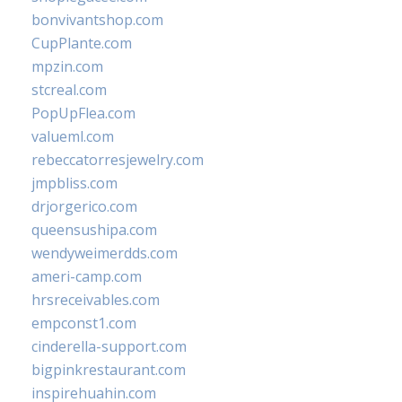
bonvivantshop.com
CupPlante.com
mpzin.com
stcreal.com
PopUpFlea.com
valueml.com
rebeccatorresjewelry.com
jmpbliss.com
drjorgerico.com
queensushipa.com
wendyweimerdds.com
ameri-camp.com
hrsreceivables.com
empconst1.com
cinderella-support.com
bigpinkrestaurant.com
inspirehuahin.com