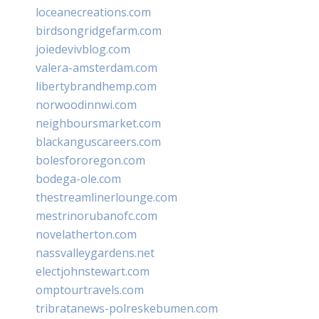
loceanecreations.com
birdsongridgefarm.com
joiedevivblog.com
valera-amsterdam.com
libertybrandhemp.com
norwoodinnwi.com
neighboursmarket.com
blackanguscareers.com
bolesfororegon.com
bodega-ole.com
thestreamlinerlounge.com
mestrinorubanofc.com
novelatherton.com
nassvalleygardens.net
electjohnstewart.com
omptourtravels.com
tribratanews-polreskebumen.com