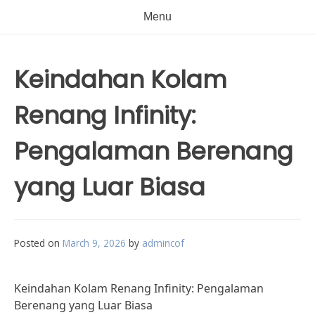
Menu
Keindahan Kolam
Renang Infinity:
Pengalaman Berenang
yang Luar Biasa
Posted on
March 9, 2026
by
admincof
Keindahan Kolam Renang Infinity: Pengalaman
Berenang yang Luar Biasa