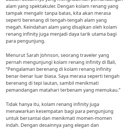
alam yang spektakuler. Dengan kolam renang yang
tampak mengalir tanpa batas, kita akan merasa
seperti berenang di tengah-tengah alam yang
megah. Keindahan alam yang disajikan oleh kolam
renang infinity juga menjadi daya tarik utama bagi
para pengunjung.
Menurut Sarah Johnson, seorang traveler yang
pernah mengunjungi kolam renang infinity di Bali,
“Pengalaman berenang di kolam renang infinity
benar-benar luar biasa. Saya merasa seperti tengah
berenang di tepi lautan, sambil menikmati
pemandangan matahari terbenam yang memukau.”
Tidak hanya itu, kolam renang infinity juga
menawarkan kesempatan bagi para pengunjung
untuk bersantai dan menikmati momen-momen
indah. Dengan desainnya yang elegan dan