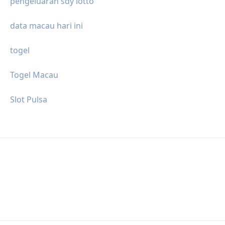
pengeluaran sdy lotto
data macau hari ini
togel
Togel Macau
Slot Pulsa