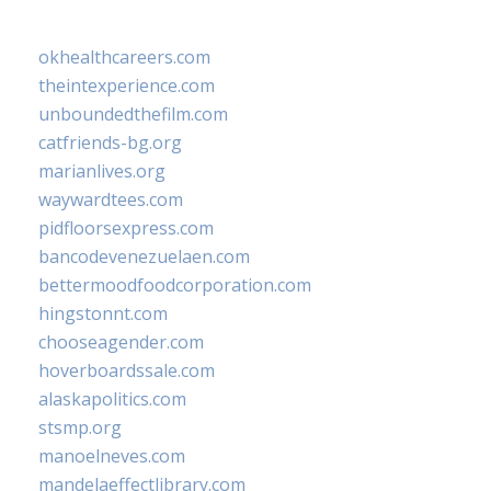
okhealthcareers.com
theintexperience.com
unboundedthefilm.com
catfriends-bg.org
marianlives.org
waywardtees.com
pidfloorsexpress.com
bancodevenezuelaen.com
bettermoodfoodcorporation.com
hingstonnt.com
chooseagender.com
hoverboardssale.com
alaskapolitics.com
stsmp.org
manoelneves.com
mandelaeffectlibrary.com