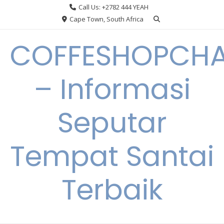
Skip
Call Us: +2782 444 YEAH
to
Cape Town, South Africa
content
COFFESHOPCHA
– Informasi
Seputar
Tempat Santai
Terbaik