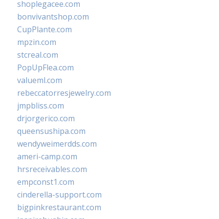
shoplegacee.com
bonvivantshop.com
CupPlante.com
mpzin.com
stcreal.com
PopUpFlea.com
valueml.com
rebeccatorresjewelry.com
jmpbliss.com
drjorgerico.com
queensushipa.com
wendyweimerdds.com
ameri-camp.com
hrsreceivables.com
empconst1.com
cinderella-support.com
bigpinkrestaurant.com