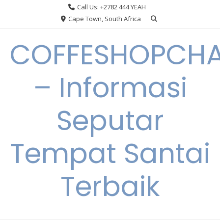
Skip
Call Us: +2782 444 YEAH
to
Cape Town, South Africa
content
COFFESHOPCHA
– Informasi
Seputar
Tempat Santai
Terbaik