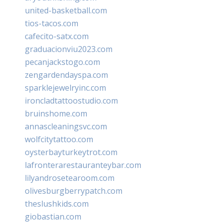
united-basketball.com
tios-tacos.com
cafecito-satx.com
graduacionviu2023.com
pecanjackstogo.com
zengardendayspa.com
sparklejewelryinc.com
ironcladtattoostudio.com
bruinshome.com
annascleaningsvc.com
wolfcitytattoo.com
oysterbayturkeytrot.com
lafronterarestauranteybar.com
lilyandrosetearoom.com
olivesburgberrypatch.com
theslushkids.com
giobastian.com