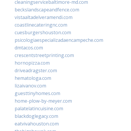
cleaningservicebaltimore-md.com
beckslandscapeandfence.com
vistaaltadelveramendi.com
coastlinecateringnc.com
cuesburgershouston.com
psicologiaespecializadaencampeche.com
dmtacos.com
crescentstreetprinting.com
hornopizza.com
driveadragster.com
hematologa.com
lizaivanov.com
guesttinyhomes.com
home-plow-by-meyer.com
palatelatincuisine.com
blackdoglegacy.com
eatvivahouston.com