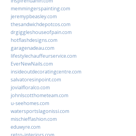
inspirehuahin.com
memmingerspainting.com
jeremypbeasley.com
thesandwichdepotcos.com
drgiggleshouseofpain.com
hotflashdesigns.com
garagenadeau.com
lifestylechauffeurservice.com
EverNewNails.com
insideoutdecoratingcentre.com
salvatoresinpoint.com
jovialfloralco.com
johnlscotthometeam.com
u-seehomes.com
watersportslagonissi.com
mischieffashion.com
eduwyre.com
retro-interiors.com