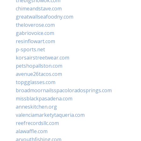
thebigshowok.com
chimeandstave.com
greatwallseafoodny.com
theloverose.com
gabriovoice.com
resinflowart.com
p-sports.net
korsairstreetwear.com
petshopallston.com
avenue26tacos.com
topgglasses.com
broadmoornailsspacoloradosprings.com
missblackpasadena.com
anneskitchen.org
valenciamarketytaqueria.com
reefrecordsllc.com
alawaffle.com
aryouthfishing.com