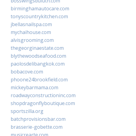
bosswingsduluth.com
birminghamautocare.com
tonyscountrykitchen.com
jbellasnailspa.com
mychaihouse.com
alvisgrooming.com
thegeorginaestate.com
blythewoodseafood.com
paolosdelibangkok.com
bobacove.com
phoone24brookfield.com
mickeybarmama.com
roadwayconstructioninc.com
shopdragonflyboutique.com
sportszilla.org
batchprovisionsbar.com
brasserie-gobette.com
musicrearte.com