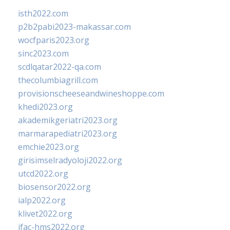
isth2022.com
p2b2pabi2023-makassar.com
wocfparis2023.org
sinc2023.com
scdlqatar2022-qa.com
thecolumbiagrill.com
provisionscheeseandwineshoppe.com
khedi2023.org
akademikgeriatri2023.org
marmarapediatri2023.org
emchie2023.org
girisimselradyoloji2022.org
utcd2022.org
biosensor2022.org
ialp2022.org
klivet2022.org
ifac-hms2022.org