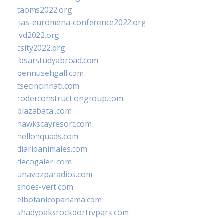
taoms2022.org
iias-euromena-conference2022.org
ivd2022.org
csity2022.org
ibsarstudyabroad.com
bennusehgall.com
tsecincinnati.com
roderconstructiongroup.com
plazabatai.com
hawkscayresort.com
hellonquads.com
diarioanimales.com
decogaleri.com
unavozparadios.com
shoes-vert.com
elbotanicopanama.com
shadyoaksrockportrvpark.com