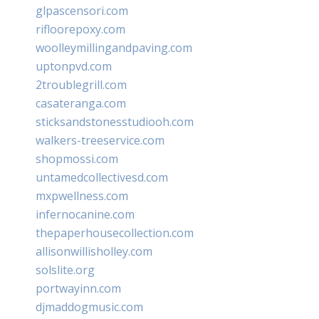
glpascensori.com
rifloorepoxy.com
woolleymillingandpaving.com
uptonpvd.com
2troublegrill.com
casateranga.com
sticksandstonesstudiooh.com
walkers-treeservice.com
shopmossi.com
untamedcollectivesd.com
mxpwellness.com
infernocanine.com
thepaperhousecollection.com
allisonwillisholley.com
solslite.org
portwayinn.com
djmaddogmusic.com