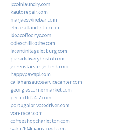
jccoinlaundry.com
kautorepair.com
marjaeswinebar.com
elmazatlanclinton.com
ideacoffeenyc.com
odieschillicothe.com
lacantinitagalesburg.com
pizzadeliverybristol.com
greenstarsmogcheck.com
happypawspl.com
callahansautoservicecenter.com
georgiascornermarket.com
perfectfit24-7.com
portugalprivatedriver.com
von-racer.com
coffeeshopcharleston.com
salon104mainstreet.com