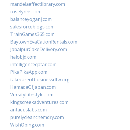
mandelaeffectlibrary.com
roselynns.com
balanceyoganj.com
salesforceblogs.com
TrainGames365.com
BaytownEvaCationRentals.com
JabalpurCakeDelivery.com
halobjd.com
intelligenceqatar.com
PikaPikaApp.com
takecareofbusinessdfw.org
HamadaOfJapan.com
VersifyLifestyle.com
kingscreekadventures.com
antaeuslabs.com
purelycleanchemdry.com
WishOping.com