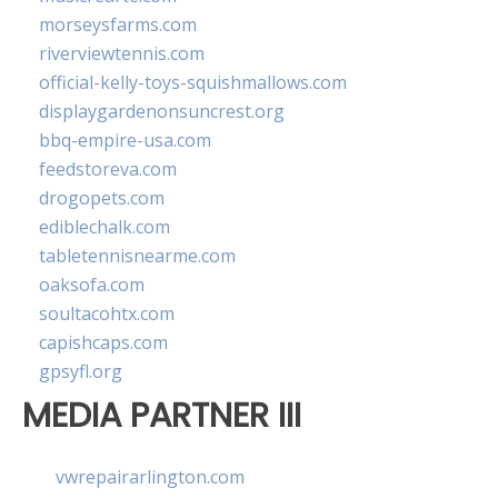
morseysfarms.com
riverviewtennis.com
official-kelly-toys-squishmallows.com
displaygardenonsuncrest.org
bbq-empire-usa.com
feedstoreva.com
drogopets.com
ediblechalk.com
tabletennisnearme.com
oaksofa.com
soultacohtx.com
capishcaps.com
gpsyfl.org
MEDIA PARTNER III
vwrepairarlington.com