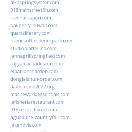
alkaspringswater.com
318mainstreet8h.com
lovenailsspari.com
oakberry-kuwait.com
quartzliterary.com
friendsofbroderickpark.com
studiopiattellina.com
jannagrillspringfield.com
fujiyamacharleston.com
elpatronchardon.com
donglaishun-order.com
fiamc-rome2022.org
mariceworldessentials.com
lafisheriarestaurant.com
915jazzandmore.com
aguadulce-countryfair.com
jakehovis.com