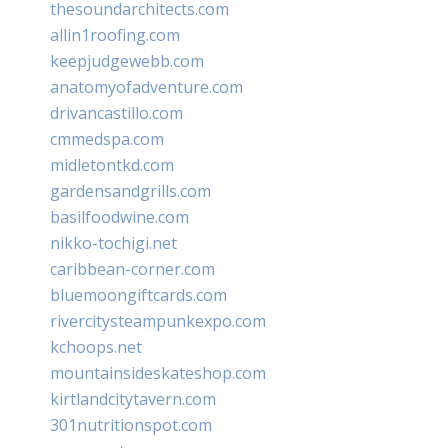
thesoundarchitects.com
allin1roofing.com
keepjudgewebb.com
anatomyofadventure.com
drivancastillo.com
cmmedspa.com
midletontkd.com
gardensandgrills.com
basilfoodwine.com
nikko-tochigi.net
caribbean-corner.com
bluemoongiftcards.com
rivercitysteampunkexpo.com
kchoops.net
mountainsideskateshop.com
kirtlandcitytavern.com
301nutritionspot.com