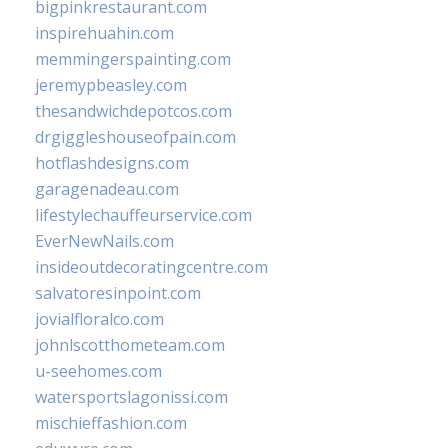
bigpinkrestaurant.com
inspirehuahin.com
memmingerspainting.com
jeremypbeasley.com
thesandwichdepotcos.com
drgiggleshouseofpain.com
hotflashdesigns.com
garagenadeau.com
lifestylechauffeurservice.com
EverNewNails.com
insideoutdecoratingcentre.com
salvatoresinpoint.com
jovialfloralco.com
johnlscotthometeam.com
u-seehomes.com
watersportslagonissi.com
mischieffashion.com