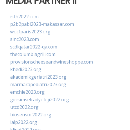
MEDIA PARTNER II
isth2022.com
p2b2pabi2023-makassar.com
wocfparis2023.org
sinc2023.com
scdlqatar2022-qa.com
thecolumbiagrill.com
provisionscheeseandwineshoppe.com
khedi2023.org
akademikgeriatri2023.org
marmarapediatri2023.org
emchie2023.org
girisimselradyoloji2022.org
utcd2022.org
biosensor2022.org
ialp2022.org
klivet2022.org