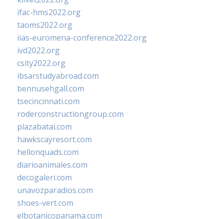
ifac-hms2022.org
taoms2022.org
iias-euromena-conference2022.org
ivd2022.org
csity2022.org
ibsarstudyabroad.com
bennusehgall.com
tsecincinnati.com
roderconstructiongroup.com
plazabatai.com
hawkscayresort.com
hellonquads.com
diarioanimales.com
decogaleri.com
unavozparadios.com
shoes-vert.com
elbotanicopanama.com