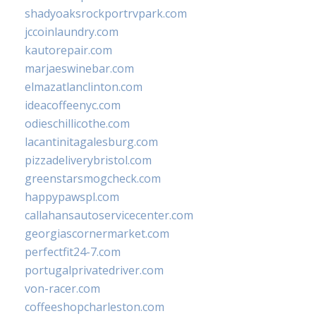
shadyoaksrockportrvpark.com
jccoinlaundry.com
kautorepair.com
marjaeswinebar.com
elmazatlanclinton.com
ideacoffeenyc.com
odieschillicothe.com
lacantinitagalesburg.com
pizzadeliverybristol.com
greenstarsmogcheck.com
happypawspl.com
callahansautoservicecenter.com
georgiascornermarket.com
perfectfit24-7.com
portugalprivatedriver.com
von-racer.com
coffeeshopcharleston.com