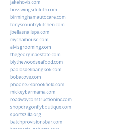
jakehovis.com
bosswingsduluth.com
birminghamautocare.com
tonyscountrykitchen.com
jbellasnailspa.com
mychaihouse.com
alvisgrooming.com
thegeorginaestate.com
blythewoodseafood.com
paolosdelibangkok.com
bobacove.com
phoone24brookfield.com
mickeybarmama.com
roadwayconstructioninc.com
shopdragonflyboutique.com
sportszilla.org
batchprovisionsbar.com