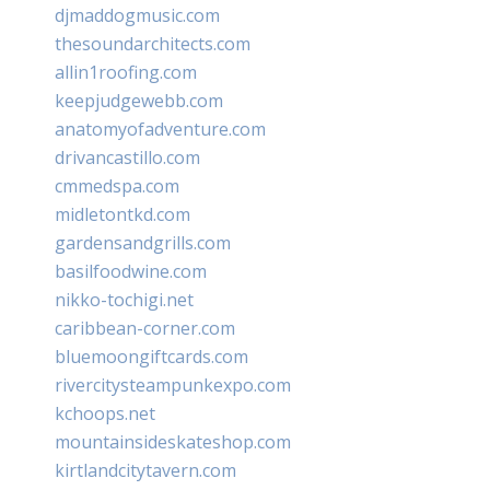
djmaddogmusic.com
thesoundarchitects.com
allin1roofing.com
keepjudgewebb.com
anatomyofadventure.com
drivancastillo.com
cmmedspa.com
midletontkd.com
gardensandgrills.com
basilfoodwine.com
nikko-tochigi.net
caribbean-corner.com
bluemoongiftcards.com
rivercitysteampunkexpo.com
kchoops.net
mountainsideskateshop.com
kirtlandcitytavern.com