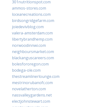
301nutritionspot.com
ammos-stores.com
loceanecreations.com
birdsongridgefarm.com
joiedevivblog.com
valera-amsterdam.com
libertybrandhemp.com
norwoodinnwi.com
neighboursmarket.com
blackanguscareers.com
bolesfororegon.com
bodega-ole.com
thestreamlinerlounge.com
mestrinorubanofc.com
novelatherton.com
nassvalleygardens.net
electjohnstewart.com