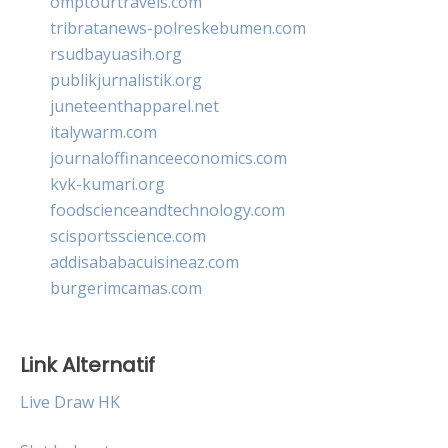
omptourtravels.com
tribratanews-polreskebumen.com
rsudbayuasih.org
publikjurnalistik.org
juneteenthapparel.net
italywarm.com
journaloffinanceeconomics.com
kvk-kumari.org
foodscienceandtechnology.com
scisportsscience.com
addisababacuisineaz.com
burgerimcamas.com
Link Alternatif
Live Draw HK