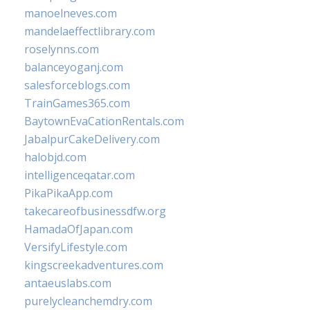
manoelneves.com
mandelaeffectlibrary.com
roselynns.com
balanceyoganj.com
salesforceblogs.com
TrainGames365.com
BaytownEvaCationRentals.com
JabalpurCakeDelivery.com
halobjd.com
intelligenceqatar.com
PikaPikaApp.com
takecareofbusinessdfw.org
HamadaOfJapan.com
VersifyLifestyle.com
kingscreekadventures.com
antaeuslabs.com
purelycleanchemdry.com