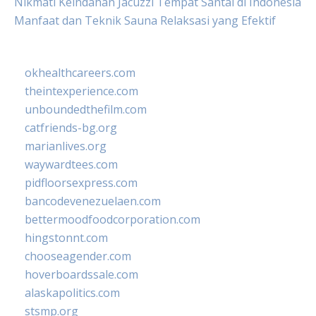
Nikmati Keindahan Jacuzzi Tempat Santai di Indonesia
Manfaat dan Teknik Sauna Relaksasi yang Efektif
okhealthcareers.com
theintexperience.com
unboundedthefilm.com
catfriends-bg.org
marianlives.org
waywardtees.com
pidfloorsexpress.com
bancodevenezuelaen.com
bettermoodfoodcorporation.com
hingstonnt.com
chooseagender.com
hoverboardssale.com
alaskapolitics.com
stsmp.org