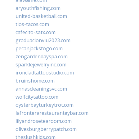
aryouthfishing.com
united-basketball.com
tios-tacos.com
cafecito-satx.com
graduacionviu2023.com
pecanjackstogo.com
zengardendayspa.com
sparklejewelryinc.com
ironcladtattoostudio.com
bruinshome.com
annascleaningsvc.com
wolfcitytattoo.com
oysterbayturkeytrot.com
lafronterarestauranteybar.com
lilyandrosetearoom.com
olivesburgberrypatch.com
theslushkids.com