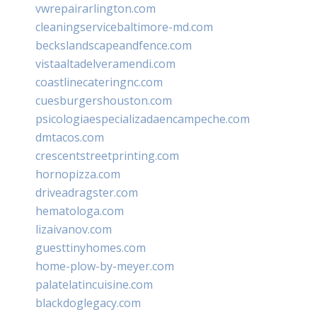
vwrepairarlington.com
cleaningservicebaltimore-md.com
beckslandscapeandfence.com
vistaaltadelveramendi.com
coastlinecateringnc.com
cuesburgershouston.com
psicologiaespecializadaencampeche.com
dmtacos.com
crescentstreetprinting.com
hornopizza.com
driveadragster.com
hematologa.com
lizaivanov.com
guesttinyhomes.com
home-plow-by-meyer.com
palatelatincuisine.com
blackdoglegacy.com