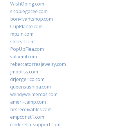
WishOping.com
shoplegacee.com
bonvivantshop.com
CupPlante.com
mpzin.com
stcreal.com
PopUpFlea.com
valueml.com
rebeccatorresjewelry.com
jmpbliss.com
drjorgerico.com
queensushipa.com
wendyweimerdds.com
ameri-camp.com
hrsreceivables.com
empconst1.com
cinderella-support.com