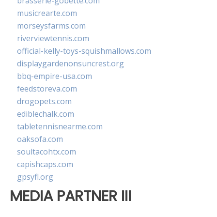
brasserie-gobette.com
musicrearte.com
morseysfarms.com
riverviewtennis.com
official-kelly-toys-squishmallows.com
displaygardenonsuncrest.org
bbq-empire-usa.com
feedstoreva.com
drogopets.com
ediblechalk.com
tabletennisnearme.com
oaksofa.com
soultacohtx.com
capishcaps.com
gpsyfl.org
MEDIA PARTNER III