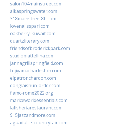
salon104mainstreet.com
alkaspringswater.com
318mainstreet8h.com
lovenailsspari.com
oakberry-kuwait.com
quartzliterary.com
friendsofbroderickpark.com
studiopiattellina.com
jannagrillspringfield.com
fujiyamacharleston.com
elpatronchardon.com
donglaishun-order.com
fiamc-rome2022.org
mariceworldessentials.com
lafisheriarestaurant.com
915jazzandmore.com
aguadulce-countryfair.com