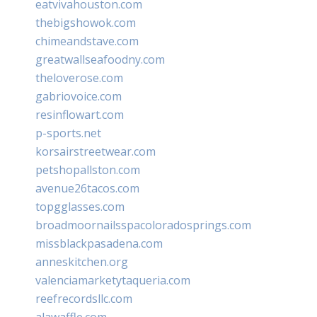
eatvivahouston.com
thebigshowok.com
chimeandstave.com
greatwallseafoodny.com
theloverose.com
gabriovoice.com
resinflowart.com
p-sports.net
korsairstreetwear.com
petshopallston.com
avenue26tacos.com
topgglasses.com
broadmoornailsspacoloradosprings.com
missblackpasadena.com
anneskitchen.org
valenciamarketytaqueria.com
reefrecordsllc.com
alawaffle.com