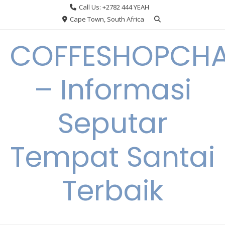
Skip
Call Us: +2782 444 YEAH
to
Cape Town, South Africa
content
COFFESHOPCHA
– Informasi
Seputar
Tempat Santai
Terbaik