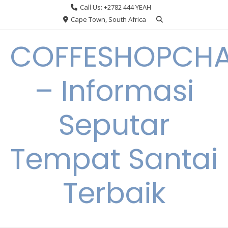
Skip
Call Us: +2782 444 YEAH
to
Cape Town, South Africa
content
COFFESHOPCHA
– Informasi
Seputar
Tempat Santai
Terbaik