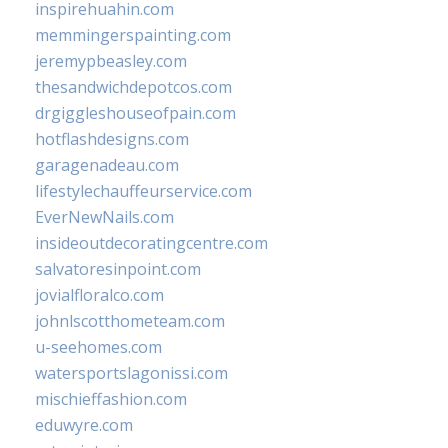
inspirehuahin.com
memmingerspainting.com
jeremypbeasley.com
thesandwichdepotcos.com
drgiggleshouseofpain.com
hotflashdesigns.com
garagenadeau.com
lifestylechauffeurservice.com
EverNewNails.com
insideoutdecoratingcentre.com
salvatoresinpoint.com
jovialfloralco.com
johnlscotthometeam.com
u-seehomes.com
watersportslagonissi.com
mischieffashion.com
eduwyre.com