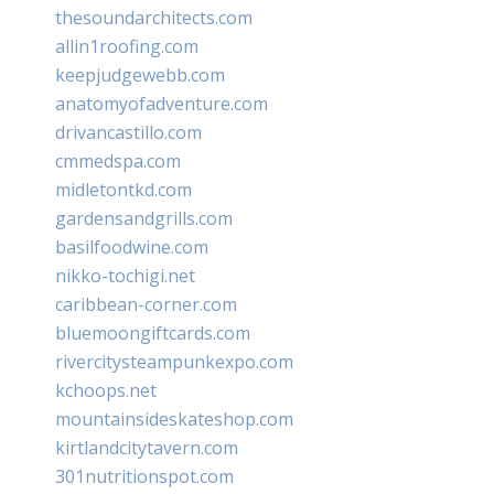
thesoundarchitects.com
allin1roofing.com
keepjudgewebb.com
anatomyofadventure.com
drivancastillo.com
cmmedspa.com
midletontkd.com
gardensandgrills.com
basilfoodwine.com
nikko-tochigi.net
caribbean-corner.com
bluemoongiftcards.com
rivercitysteampunkexpo.com
kchoops.net
mountainsideskateshop.com
kirtlandcitytavern.com
301nutritionspot.com