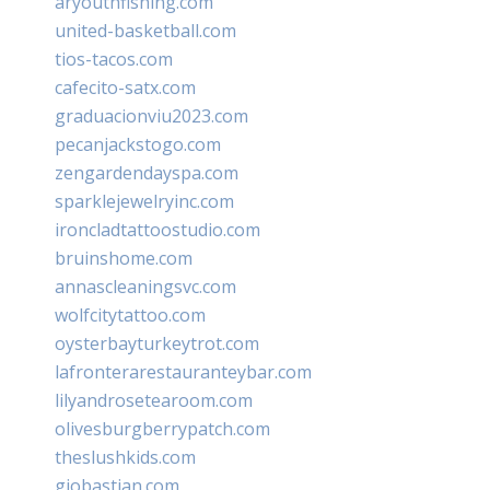
aryouthfishing.com
united-basketball.com
tios-tacos.com
cafecito-satx.com
graduacionviu2023.com
pecanjackstogo.com
zengardendayspa.com
sparklejewelryinc.com
ironcladtattoostudio.com
bruinshome.com
annascleaningsvc.com
wolfcitytattoo.com
oysterbayturkeytrot.com
lafronterarestauranteybar.com
lilyandrosetearoom.com
olivesburgberrypatch.com
theslushkids.com
giobastian.com