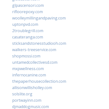
glpascensori.com
rifloorepoxy.com
woolleymillingandpaving.com
uptonpvd.com
2troublegrill.com
casateranga.com
sticksandstonesstudiooh.com
walkers-treeservice.com
shopmossi.com
untamedcollectivesd.com
mxpwellness.com
infernocanine.com
thepaperhousecollection.com
allisonwillisholley.com
solslite.org
portwayinn.com
djmaddogmusic.com