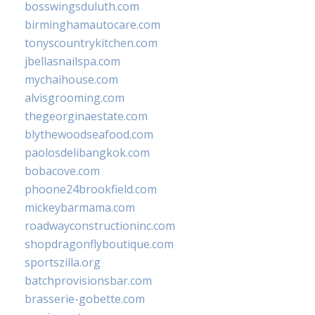
bosswingsduluth.com
birminghamautocare.com
tonyscountrykitchen.com
jbellasnailspa.com
mychaihouse.com
alvisgrooming.com
thegeorginaestate.com
blythewoodseafood.com
paolosdelibangkok.com
bobacove.com
phoone24brookfield.com
mickeybarmama.com
roadwayconstructioninc.com
shopdragonflyboutique.com
sportszilla.org
batchprovisionsbar.com
brasserie-gobette.com