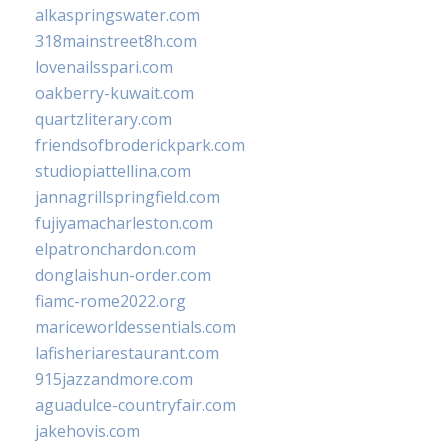
alkaspringswater.com
318mainstreet8h.com
lovenailsspari.com
oakberry-kuwait.com
quartzliterary.com
friendsofbroderickpark.com
studiopiattellina.com
jannagrillspringfield.com
fujiyamacharleston.com
elpatronchardon.com
donglaishun-order.com
fiamc-rome2022.org
mariceworldessentials.com
lafisheriarestaurant.com
915jazzandmore.com
aguadulce-countryfair.com
jakehovis.com