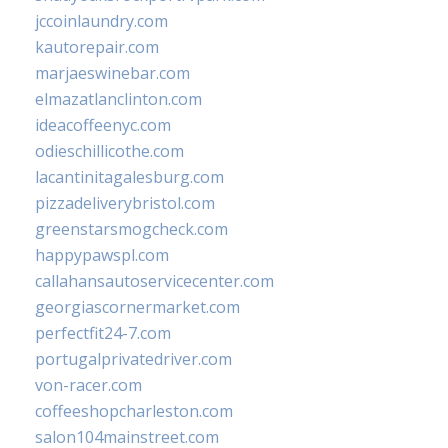
jccoinlaundry.com
kautorepair.com
marjaeswinebar.com
elmazatlanclinton.com
ideacoffeenyc.com
odieschillicothe.com
lacantinitagalesburg.com
pizzadeliverybristol.com
greenstarsmogcheck.com
happypawspl.com
callahansautoservicecenter.com
georgiascornermarket.com
perfectfit24-7.com
portugalprivatedriver.com
von-racer.com
coffeeshopcharleston.com
salon104mainstreet.com