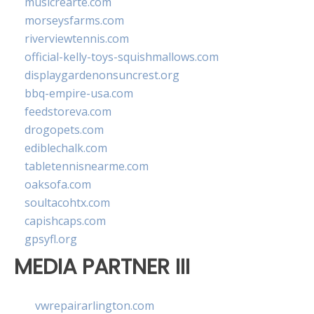
musicrearte.com
morseysfarms.com
riverviewtennis.com
official-kelly-toys-squishmallows.com
displaygardenonsuncrest.org
bbq-empire-usa.com
feedstoreva.com
drogopets.com
ediblechalk.com
tabletennisnearme.com
oaksofa.com
soultacohtx.com
capishcaps.com
gpsyfl.org
MEDIA PARTNER III
vwrepairarlington.com