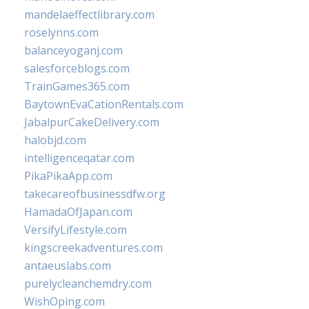
mandelaeffectlibrary.com
roselynns.com
balanceyoganj.com
salesforceblogs.com
TrainGames365.com
BaytownEvaCationRentals.com
JabalpurCakeDelivery.com
halobjd.com
intelligenceqatar.com
PikaPikaApp.com
takecareofbusinessdfw.org
HamadaOfJapan.com
VersifyLifestyle.com
kingscreekadventures.com
antaeuslabs.com
purelycleanchemdry.com
WishOping.com