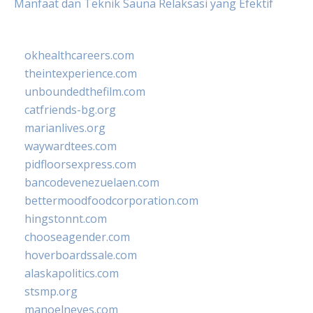
Manfaat dan Teknik Sauna Relaksasi yang Efektif
okhealthcareers.com
theintexperience.com
unboundedthefilm.com
catfriends-bg.org
marianlives.org
waywardtees.com
pidfloorsexpress.com
bancodevenezuelaen.com
bettermoodfoodcorporation.com
hingstonnt.com
chooseagender.com
hoverboardssale.com
alaskapolitics.com
stsmp.org
manoelneves.com