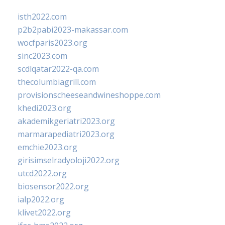
isth2022.com
p2b2pabi2023-makassar.com
wocfparis2023.org
sinc2023.com
scdlqatar2022-qa.com
thecolumbiagrill.com
provisionscheeseandwineshoppe.com
khedi2023.org
akademikgeriatri2023.org
marmarapediatri2023.org
emchie2023.org
girisimselradyoloji2022.org
utcd2022.org
biosensor2022.org
ialp2022.org
klivet2022.org