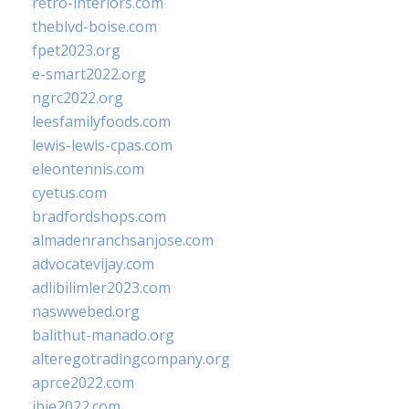
retro-interiors.com
theblvd-boise.com
fpet2023.org
e-smart2022.org
ngrc2022.org
leesfamilyfoods.com
lewis-lewis-cpas.com
eleontennis.com
cyetus.com
bradfordshops.com
almadenranchsanjose.com
advocatevijay.com
adlibilimler2023.com
naswwebed.org
balithut-manado.org
alteregotradingcompany.org
aprce2022.com
ibie2022.com