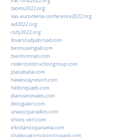
ifac-hms2022.org
taoms2022.org
iias-euromena-conference2022.org
ivd2022.org
csity2022.org
ibsarstudyabroad.com
bennusehgall.com
tsecincinnati.com
roderconstructiongroup.com
plazabatai.com
hawkscayresort.com
hellonquads.com
diarioanimales.com
decogaleri.com
unavozparadios.com
shoes-vert.com
elbotanicopanama.com
shadyoaksrockportrvpark.com