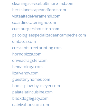
cleaningservicebaltimore-md.com
beckslandscapeandfence.com
vistaaltadelveramendi.com
coastlinecateringnc.com
cuesburgershouston.com
psicologiaespecializadaencampeche.com
dmtacos.com
crescentstreetprinting.com
hornopizza.com
driveadragster.com
hematologa.com
lizaivanov.com
guesttinyhomes.com
home-plow-by-meyer.com
palatelatincuisine.com
blackdoglegacy.com
eatvivahouston.com