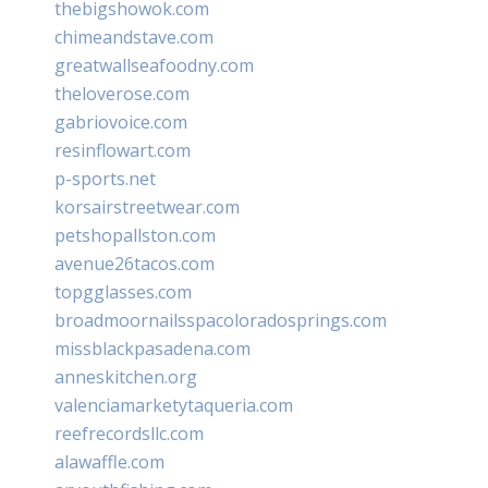
thebigshowok.com
chimeandstave.com
greatwallseafoodny.com
theloverose.com
gabriovoice.com
resinflowart.com
p-sports.net
korsairstreetwear.com
petshopallston.com
avenue26tacos.com
topgglasses.com
broadmoornailsspacoloradosprings.com
missblackpasadena.com
anneskitchen.org
valenciamarketytaqueria.com
reefrecordsllc.com
alawaffle.com