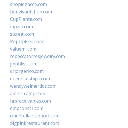
shoplegacee.com
bonvivantshop.com
CupPlante.com
mpzin.com
stcreal.com
PopUpFlea.com
valueml.com
rebeccatorresjewelry.com
jmpbliss.com
drjorgerico.com
queensushipa.com
wendyweimerdds.com
ameri-camp.com
hrsreceivables.com
empconst1.com
cinderella-support.com
bigpinkrestaurant.com