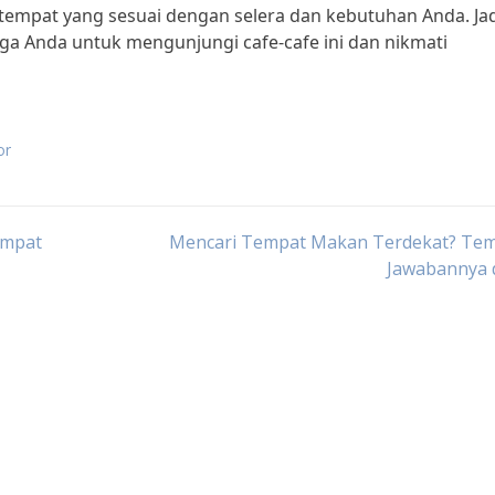
 tempat yang sesuai dengan selera dan kebutuhan Anda. Jad
ga Anda untuk mengunjungi cafe-c​afe ini dan nikmati
or
empat
Mencari Tempat Makan Terdekat? Te
Jawabannya d