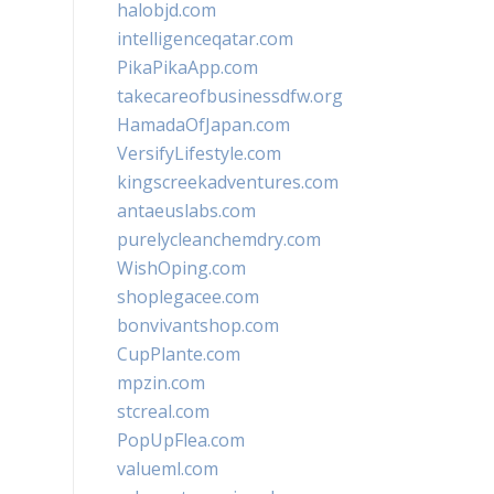
halobjd.com
intelligenceqatar.com
PikaPikaApp.com
takecareofbusinessdfw.org
HamadaOfJapan.com
VersifyLifestyle.com
kingscreekadventures.com
antaeuslabs.com
purelycleanchemdry.com
WishOping.com
shoplegacee.com
bonvivantshop.com
CupPlante.com
mpzin.com
stcreal.com
PopUpFlea.com
valueml.com