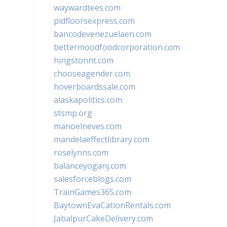
waywardtees.com
pidfloorsexpress.com
bancodevenezuelaen.com
bettermoodfoodcorporation.com
hingstonnt.com
chooseagender.com
hoverboardssale.com
alaskapolitics.com
stsmp.org
manoelneves.com
mandelaeffectlibrary.com
roselynns.com
balanceyoganj.com
salesforceblogs.com
TrainGames365.com
BaytownEvaCationRentals.com
JabalpurCakeDelivery.com