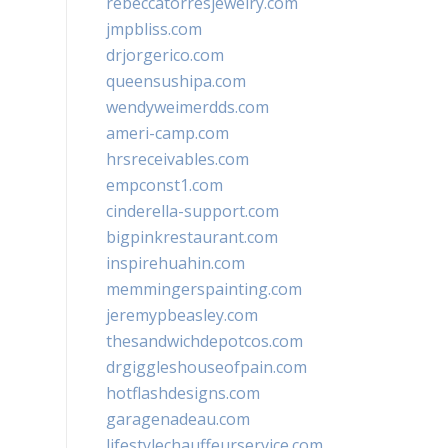
rebeccatorresjewelry.com
jmpbliss.com
drjorgerico.com
queensushipa.com
wendyweimerdds.com
ameri-camp.com
hrsreceivables.com
empconst1.com
cinderella-support.com
bigpinkrestaurant.com
inspirehuahin.com
memmingerspainting.com
jeremypbeasley.com
thesandwichdepotcos.com
drgiggleshouseofpain.com
hotflashdesigns.com
garagenadeau.com
lifestylechauffeurservice.com