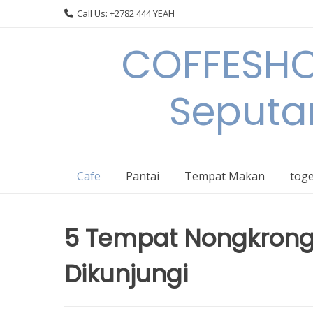
Skip
Call Us: +2782 444 YEAH
to
content
COFFESHO
Seputa
Cafe
Pantai
Tempat Makan
toge
5 Tempat Nongkrong 
Dikunjungi