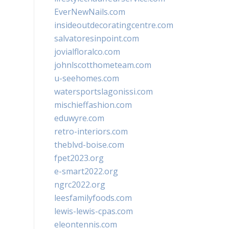
EverNewNails.com
insideoutdecoratingcentre.com
salvatoresinpoint.com
jovialfloralco.com
johnlscotthometeam.com
u-seehomes.com
watersportslagonissi.com
mischieffashion.com
eduwyre.com
retro-interiors.com
theblvd-boise.com
fpet2023.org
e-smart2022.org
ngrc2022.org
leesfamilyfoods.com
lewis-lewis-cpas.com
eleontennis.com