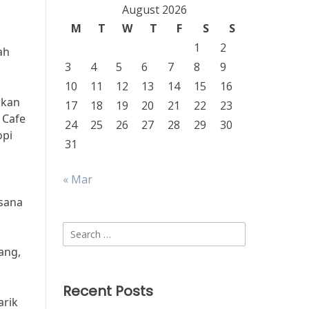
August 2026
M
T
W
T
F
S
S
1
2
ah
3
4
5
6
7
8
9
10
11
12
13
14
15
16
rkan
17
18
19
20
21
22
23
 Cafe
24
25
26
27
28
29
30
opi
31
« Mar
asana
Search
for:
ang,
Recent Posts
arik